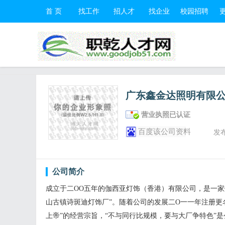
首 页
找工作
招人才
找企业
校园招聘
广东鑫金达照明有限
营业执照已认证
百度该公司资料
发
公司简介
成立于二OO五年的伽西亚灯饰（香港）有限公司，是一家
山古镇诗斑迪灯饰厂”。随着公司的发展二O一一年注册更
上帝”的经营宗旨，“不与同行比规模，要与大厂争特色”