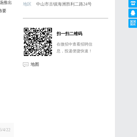
场推出
地区
中山市古镇海洲胜利二路24号
饰要
扫一扫二维码
在微招中查看招聘信
息，投递便捷快速！
地图
6/4/22