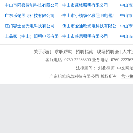
·
中山市同喜智能科技有限公司
·
中山市谦锋照明有限公司
·
中山市
·
广东乐销照明科技有限公司
·
中山市小榄镇亿联照明电器厂
司
·
中山市
·
江门容士登光电科技有公司
·
佛山市爱迪欧光电科技有限公
·
中山市
·
上品家（中山）照明电器有限
司
·
中山市莱思照明有限公司
·
中山市
公司
关于我们
|
求职帮助
|
招聘指南
|
现场招聘会
|
人才
客服电话: 0760-22236300 业务电话: 0760-
法律顾问： 刘叠律师 中文网
广东职乾信息科技有限公司 版权所有
营业