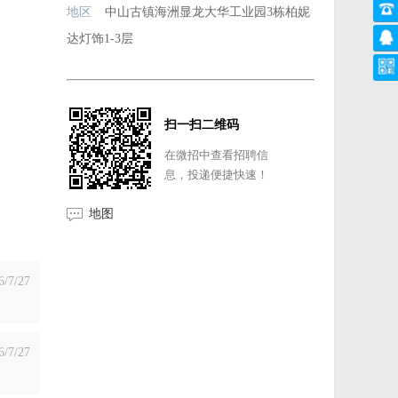
地区
中山古镇海洲显龙大华工业园3栋柏妮
达灯饰1-3层
扫一扫二维码
在微招中查看招聘信
息，投递便捷快速！
地图
6/7/27
6/7/27