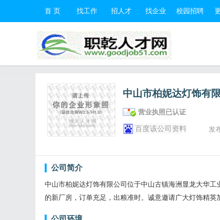
首 页
找工作
招人才
找企业
校园招聘
中山市柏妮达灯饰有
营业执照已认证
百度该公司资料
发
公司简介
中山市柏妮达灯饰有限公司位于中山古镇海洲显龙大华工业
的新厂房，订单充足，出粮准时。诚意邀请广大灯饰精英
公司环境