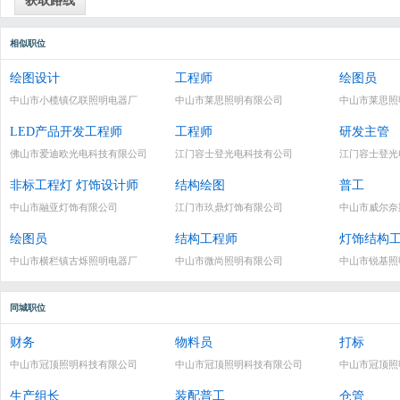
相似职位
绘图设计
工程师
绘图员
中山市小榄镇亿联照明电器厂
中山市莱思照明有限公司
中山市莱思照
LED产品开发工程师
工程师
研发主管
佛山市爱迪欧光电科技有限公司
江门容士登光电科技有公司
江门容士登光
非标工程灯 灯饰设计师
结构绘图
普工
中山市融亚灯饰有限公司
江门市玖鼎灯饰有限公司
中山市威尔奈
绘图员
结构工程师
灯饰结构
中山市横栏镇古烁照明电器厂
中山市微尚照明有限公司
中山市锐基照
同城职位
财务
物料员
打标
中山市冠顶照明科技有限公司
中山市冠顶照明科技有限公司
中山市冠顶照
生产组长
装配普工
仓管