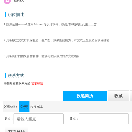
招聘1人
职位描述
1.熟炼运用autocad,使用3ds max等设计软件，熟悉灯饰结构以及施工工艺
2.具备独立完成灯具深化图，生产图，效果图的能力，有完成五星级酒店项目经验
3.具备良好的团队合作精神，能够与团队成员协作完成项目
联系方式
登陆后查看联系方式!
我要登陆
投递简历
收藏
公交
通讯地址：中山市古镇海洲胜利二路24号
交通路线：
步行
驾车
起点：
终点：