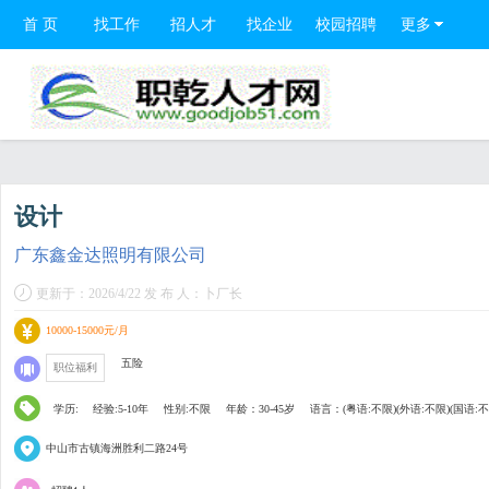
首 页
找工作
招人才
找企业
校园招聘
更多
设计
广东鑫金达照明有限公司
更新于：2026/4/22 发 布 人：卜厂长
10000-15000元/月
五险
职位福利
学历:
经验:5-10年
性别:不限
年龄：30-45岁
语言：(粤语:不限)(外语:不限)(国语:不
中山市古镇海洲胜利二路24号