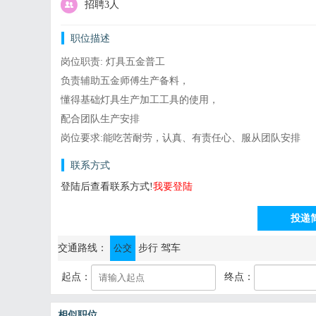
招聘3人
职位描述
岗位职责: 灯具五金普工
负责辅助五金师傅生产备料，
懂得基础灯具生产加工工具的使用，
配合团队生产安排
岗位要求:能吃苦耐劳，认真、有责任心、服从团队安排
联系方式
登陆后查看联系方式!
我要登陆
投递
通讯地址：中山市古镇镇同益工业园恒骏街34号二楼
交通路线：
公交
步行
驾车
起点：
终点：
相似职位