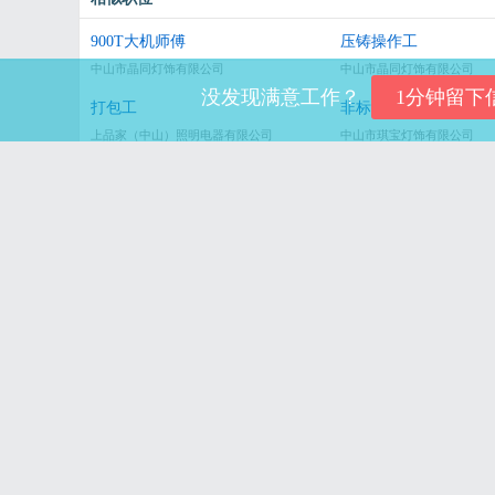
900T大机师傅
压铸操作工
中山市晶同灯饰有限公司
中山市晶同灯饰有限公司
没发现满意工作？
打包工
非标做灯师傅
上品家（中山）照明电器有限公司
中山市琪宝灯饰有限公司
普工/装配工
普工
广东奥科特新材料科技股份有限公司
中山市琦林灯饰有限公司
非标组装员
布艺灯罩开料
广东米立照明科技有限公司
中山市卓晋灯饰有限公司
同城职位
非标灯饰设计师
灯带结构工程师
中山市中邦灯饰有限公司
广东朗漫光电科技有限公司
品检员
灯带电子工程师
广东朗漫光电科技有限公司
广东朗漫光电科技有限公司