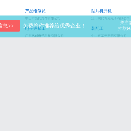
产品维修员
贴片机开机
中山市晶同灯饰有限公司
江门现代奇克电子有限公司
关注
免费将你推荐给优秀企业！
电子焊接工
装配工
推荐好
广东枫创电子科技有限公司
中山市基光照明有限公司
装配
残疾工
中山市普卓尔灯饰有限公司
中山市高照光电科技有限公
灯罩女工
五金普工
中山市卓晋灯饰有限公司
中山市锦腾灯饰有限公司
项目销售经理
国内渠道开拓经理
广东朗漫光电科技有限公司
广东朗漫光电科技有限公司
门市销售
打包工
中山市中瑞灯饰照明有限公司
上品家（中山）照明电器有