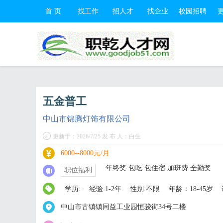
首 页
找工作
招人才
找企业
校园招聘
五金普工
中山市锦腾灯饰有限公司
更新于：2026/7/25 发 布 人：白生
6000--8000元/月
年终奖 包吃 包住宿 加班费 全勤奖
职位福利
学历:
经验:1-2年
性别:不限
年龄：18-45岁
中山市古镇镇同益工业园恒骏街34号二楼