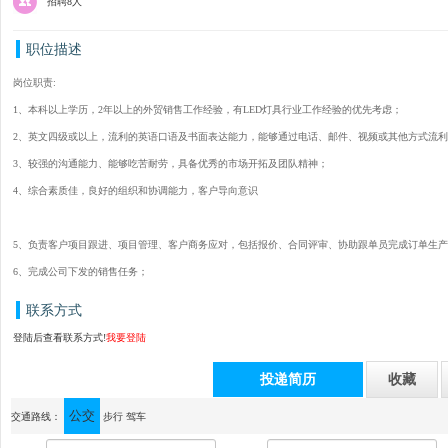
招聘8人
职位描述
岗位职责:
1、本科以上学历，2年以上的外贸销售工作经验，有LED灯具行业工作经验的优先考虑；
2、英文四级或以上，流利的英语口语及书面表达能力，能够通过电话、邮件、视频或其他方式流
3、较强的沟通能力、能够吃苦耐劳，具备优秀的市场开拓及团队精神；
4、综合素质佳，良好的组织和协调能力，客户导向意识
5、负责客户项目跟进、项目管理、客户商务应对，包括报价、合同评审、协助跟单员完成订单生产
6、完成公司下发的销售任务；
联系方式
登陆后查看联系方式!
我要登陆
投递简历
收藏
公交
通讯地址：佛山市顺德区容桂
交通路线：
步行
驾车