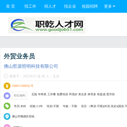
首 页
找工作
招人才
找企业
校园招聘
更多
外贸业务员
佛山哲源照明科技有限公司
更新于：2025/8/23 发 布 人：王生
10000-15000元/月
五险 年终奖 工作餐 免费培训 环境好 美女多 帅哥多 有提成 晋升快
职位福利
学历:本科
经验:2-3年
性别:不限
年龄：不限
语言：(粤语:不限)(外语:良好)(国语:
佛山市顺德区容桂