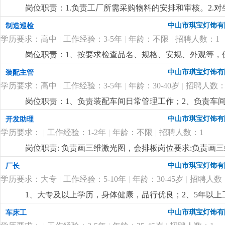
优先考虑2.有较好的沟通表达能力及服务意识，具有两年
况，调控好生产序次与进度，带领团队按时、保质、保量
岗位职责：1.负责工厂所需采购物料的安排和审核。2.
责任心，办事严谨4.熟练电脑操作及office办公软件
施且督导实施，确定指标产量并贯彻达成 4.负责安排人
了解。4.负责采购员、计划员和车辆的管理。5.监督车辆
以及语言表达能力
更详细
...
中山市琪宝灯饰有
制造巡检
中之自我品质控制及物料损耗有效管制之督导 6.负责品
历，电脑精通；2.5年以上非标工程灯饰企业计划管理经
执行，上报处理异常 8.负责安排人员执行不良品、不合
学历要求：高中
|
工作经验：3-5年
|
年龄：不限
|
招聘人数：1
控制能力，有较强的管理、组织、协调、沟通能力；4.
之编制、审核、分析与呈报10.负责作业现场6s工作及安
岗位职责：1、按要求检查品名、规格、安规、外观等，保
要求:1.1年以上生产现场管理工作经验,有电子产品生产管
悉酒店工程灯饰结构、安规要求，整体效果，表面加工
量控制及生产效率提升4.生产现场''6s‘管理
更详细
...
中山市琪宝灯饰有
装配主管
学历要求：高中
|
工作经验：3-5年
|
年龄：30-40岁
|
招聘人数：
岗位职责：1、负责装配车间日常管理工作；2、负责车
经验；2、熟悉灯饰（工程灯、非标灯饰）装配流程优先
中山市琪宝灯饰有
开发助理
学历要求：
|
工作经验：1-2年
|
年龄：不限
|
招聘人数：1
岗位职责: 负责画三维激光图，会排板岗位要求:负责画
中山市琪宝灯饰有
厂长
学历要求：大专
|
工作经验：5-10年
|
年龄：30-45岁
|
招聘人数
1、大专及以上学历，身体健康，品行优良；2、5年以
达能力强，思维敏捷，员工激励手法熟练；4、有100—
中山市琪宝灯饰有
车床工
定的培训能力，指导帮助下属成长经验丰富；
更详细
...