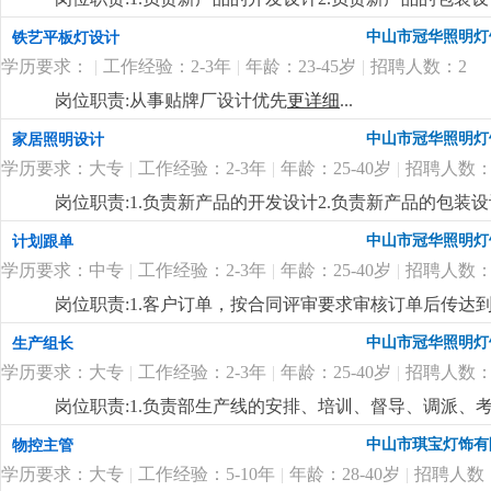
制定新产品的工艺流程岗位要求:1.中专以上学历，产品
中山市冠华照明灯
铁艺平板灯设计
功底3.有二年灯饰行业灯饰产品设计工作经验4.有欧、美
学历要求：
|
工作经验：2-3年
|
年龄：23-45岁
|
招聘人数：2
岗位职责:从事贴牌厂设计优先
更详细
...
中山市冠华照明灯
家居照明设计
学历要求：大专
|
工作经验：2-3年
|
年龄：25-40岁
|
招聘人数：
岗位职责:1.负责新产品的开发设计2.负责新产品的包装设
制定新产品的工艺流程岗位要求:1.大专以上学历，产品
中山市冠华照明灯
计划跟单
功底3.有二年灯饰行业灯饰产品设计工作经验4.有欧、美
学历要求：中专
|
工作经验：2-3年
|
年龄：25-40岁
|
招聘人数：
岗位职责:1.客户订单，按合同评审要求审核订单后传
2.根据生产部反馈信息掌握生产进度及欠料、品质问题等
中山市冠华照明灯
生产组长
安排生产，跟踪样品进度及客户确认结果。安排送样、客
学历要求：大专
|
工作经验：2-3年
|
年龄：25-40岁
|
招聘人数：
知相关部门5.客户资信、客户订单、文件分发的整理和保
记、初步处理、信息传递及处理结果跟踪7.经常与客户沟通
岗位职责:1.负责部生产线的安排、培训、督导、调派
wod等办公软件；。自制成品输入、输出月结及成品电脑
掌握属员之心态与动向，及时反映属员之情况，并研拟
中山市琪宝灯饰有
物控主管
顾客满意度测量程序对客户满意度进行调查及汇总分析10
融入公司文化、热爱公司、热爱本行业、为公司创造效益
守则外，心须遵守公司制定的工作守则，有违反守则的，
学历要求：大专
|
工作经验：5-10年
|
年龄：28-40岁
|
招聘人数
生产任务、生产顺序及完成期限，产前说明并严格执行