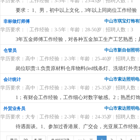
学历要求：
|
工作经验：3-5年
|
年龄：25-45岁
|
招聘人数：1
要求： 1、男，初中以上文化，3年以上同岗位工作经验
程灯饰厂工作经验优先。
更详细
...
中山市琪宝灯饰有
非标做灯师傅
学历要求：
|
工作经验：3-5年
|
年龄：28-50岁
|
招聘人数：3
3年五金师傅工作经验，对各种五金加工生产工艺熟悉；
尽快想出解决方案。
更详细
...
中山市新自创照明
仓管员
学历要求：高中
|
工作经验：2-3年
|
年龄：25-40岁
|
招聘人数：
岗位职责:1.负责原材料仓库物料(led线条灯、洗墙灯
盘点，保持数据准确性3.负责仓库物料进出单据整理录入4
中山市索达照明电
会计统计
学历要求：高中
|
工作经验：2-3年
|
年龄：25-35岁
|
招聘人数：
1；有财会工作经验，工作细心对数字敏感。2；熟悉灯饰
核算，懂看产品bom表。
更详细
...
中山市索达照明电
外贸业务员
学历要求：大专
|
工作经验：2-3年
|
年龄：24-35岁
|
招聘人数：
待遇面谈。1、参加过香港展、广交会，光亚展工作经验。
也有客户平台收入可观。
更详细
...