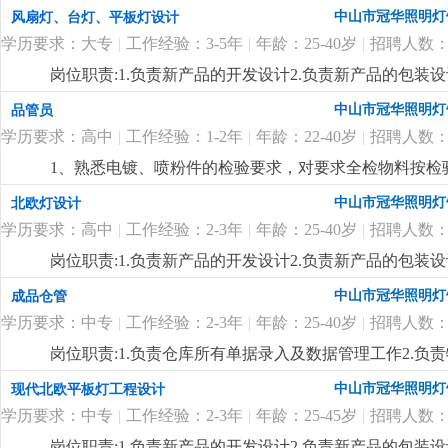
排，熟悉当地市场。
更详细
...
中山市冠华照明灯
风扇灯、台灯、平板灯设计
学历要求：大专
|
工作经验：3-5年
|
年龄：25-40岁
|
招聘人数：
岗位职责:1.负责新产品的开发设计2.负责新产品的包装设
制定新产品的工艺流程岗位要求:1.大专以上学历，产品
中山市冠华照明灯
品管员
功底3.有二年灯饰行业灯饰产品设计工作经验4.有欧、美
学历要求：高中
|
工作经验：1-2年
|
年龄：22-40岁
|
招聘人数：
1、熟悉电镀、喷粉件的检验要求，对要求全检物料按检
良品贴不合格标通知仓库退供应商。 3、能看懂产品结
中山市冠华照明灯
北欧灯设计
4、对所检验的产品能及时按公司要求填写检验报告，有
学历要求：高中
|
工作经验：2-3年
|
年龄：25-40岁
|
招聘人数：
岗位职责:1.负责新产品的开发设计2.负责新产品的包装设
制定新产品的工艺流程岗位要求:1.高中以上学历，产品
中山市冠华照明灯
成品仓管
功底3.有二年灯饰行业灯饰产品设计工作经验4.有北欧
学历要求：中专
|
工作经验：2-3年
|
年龄：25-40岁
|
招聘人数：
七八（余先生）
更详细
...
岗位职责:1.负责仓库所有单据录入及数据管理工作2.负
上学历，25-40岁2.对数据敏感，有责任心3.一年以上仓
中山市冠华照明灯
现代北欧平板灯工程设计
学历要求：中专
|
工作经验：2-3年
|
年龄：25-45岁
|
招聘人数：
岗位职责:1.负责新产品的开发设计2.负责新产品的包装设