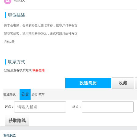
招聘2人
职位描述
要求会电脑，会做表格登记整理库存，按客户订单备货
能吃苦耐劳，试用期月薪4000元，正式聘用月薪可再议
月休2天
联系方式
登陆后查看联系方式!
我要登陆
投递简历
收藏
公交
通讯地址：中山市小榄镇绩东一联成工业区
交通路线：
步行
驾车
起点：
终点：
相似职位