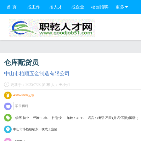
首 页
找工作
招人才
找企业
校园招聘
更多
仓库配货员
中山市柏顺五金制造有限公司
更新于：2025/7/28 发 布 人：王小姐
4000--5000元/月
职位福利
学历:初中
经验:1-2年
性别:女
年龄：30-45
语言：(粤语:不限)(外语:不限)(国语: )
中山市小榄镇绩东一联成工业区