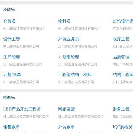
相似职位
仓管员
物料员
灯饰设计
中山市冠顶照明科技有限公司
中山市冠顶照明科技有限公司
广东乐销照明
设计主管
外贸业务员
仓库主管
中山市奥毅灯饰有限公司
江门市红万家照明有限公司
江门容士登光
生产经理
计划部经理
品质管理
江门容士登光电科技有公司
江门容士登光电科技有公司
中山市琦林灯
计划/跟单
工程部结构工程师
结构工程
中山市莱思照明有限公司
中山市灵杰电器有限公司
江门现代奇克
同城职位
LED产品开发工程师
网销运营
财务主管
佛山市爱迪欧光电科技有限公司
佛山市爱迪欧光电科技有限公司
佛山市爱迪欧
销售跟单
外贸跟单
IQC质检员