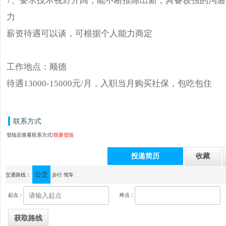
力
薪资待遇可以谈，可根据个人能力商定
工作地点：顺德
待遇13000-15000元/月，入职当月购买社保，包吃包住
联系方式
登陆后查看联系方式!
我要登陆
投递简历
收藏
公交
通讯地址：中山市小榄镇荣华南路29号天集.智海园区6栋（达能后面）
交通路线：
步行
驾车
起点：
终点：