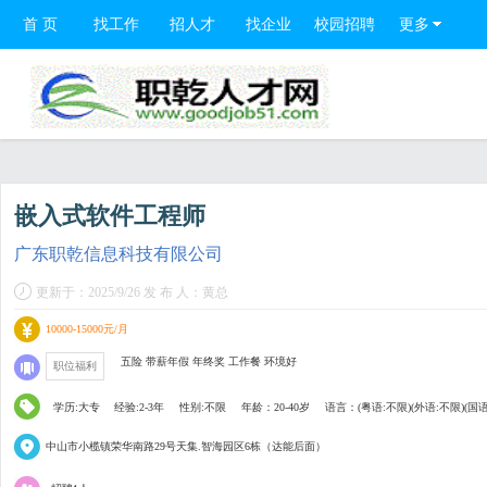
首 页
找工作
招人才
找企业
校园招聘
更多
嵌入式软件工程师
广东职乾信息科技有限公司
更新于：2025/9/26 发 布 人：黄总
10000-15000元/月
五险 带薪年假 年终奖 工作餐 环境好
职位福利
学历:大专
经验:2-3年
性别:不限
年龄：20-40岁
语言：(粤语:不限)(外语:不限)(国语
中山市小榄镇荣华南路29号天集.智海园区6栋（达能后面）