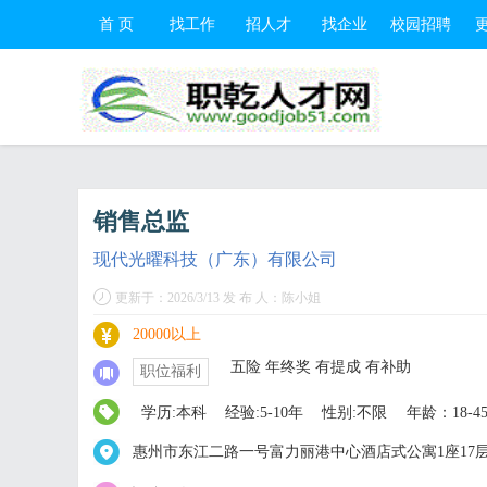
首 页
找工作
招人才
找企业
校园招聘
销售总监
现代光曜科技（广东）有限公司
更新于：2026/3/13 发 布 人：陈小姐
20000以上
五险 年终奖 有提成 有补助
职位福利
学历:本科
经验:5-10年
性别:不限
年龄：18-4
惠州市东江二路一号富力丽港中心酒店式公寓1座17层