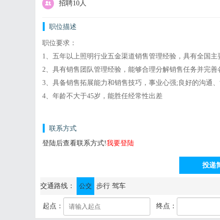
招聘10人
职位描述
职位要求：
1、五年以上照明行业五金渠道销售管理经验，具有全国主
2、具有销售团队管理经验，能够合理分解销售任务并完善
3、具备销售拓展能力和销售技巧，事业心强;良好的沟通
4、年龄不大于45岁，能胜任经常性出差
联系方式
登陆后查看联系方式!
我要登陆
投递
通讯地址：惠州市东江二路一号富力丽港中心酒店式公寓1座1
交通路线：
公交
步行
驾车
起点：
终点：