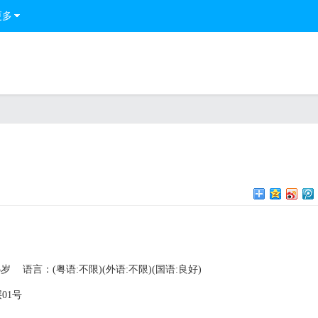
更多
5岁
语言：(粤语:不限)(外语:不限)(国语:良好)
01号