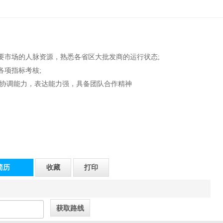
要市场的人脉资源，熟悉各省区大批发商的运行状态;
各项指标考核;
、协调能力，表达能力强，具备团队合作精神
简历
收藏
打印
7层01号