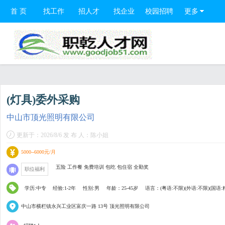
首 页
找工作
招人才
找企业
校园招聘
更多
(灯具)委外采购
中山市顶光照明有限公司
更新于：2026/8/6 发 布 人：陈小姐
5000--6000元/月
五险 工作餐 免费培训 包吃 包住宿 全勤奖
职位福利
学历:中专
经验:1-2年
性别:男
年龄：25-45岁
语言：(粤语:不限)(外语:不限)(国语:
中山市横栏镇永兴工业区富庆一路 13号 顶光照明有限公司