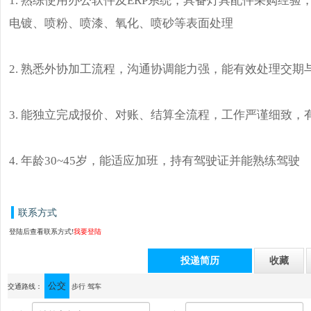
电镀、喷粉、喷漆、氧化、喷砂等表面处理
2. 熟悉外协加工流程，沟通协调能力强，能有效处理交期
3. 能独立完成报价、对账、结算全流程，工作严谨细致，
4. 年龄30~45岁，能适应加班，持有驾驶证并能熟练驾驶
联系方式
登陆后查看联系方式!
我要登陆
投递简历
收藏
公交
通讯地址：中山市横栏镇永兴工业区富庆一路 13号 顶光照明有限公司
交通路线：
步行
驾车