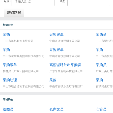
起点：
终点：
相似职位
采购
采购跟单
采购员
中山市琦林灯饰有限公司
中山市谦锋照明有限公司
中山市盟邦照
采购
采购跟单
采购
中山市威尔奈斯照明科技有限公司
中山市嘉悦照明有限公司
中山市嘉悦照
采购跟单
高薪诚聘外出采购员
采购员
格林兴（广东）照明有限公司
广东米立照明科技有限公司
广东正美灯饰
采购助理
采购
采购
中山市联合通利木业制品有限公司
中山市古镇乐爱灯饰电器厂
古镇民生灯饰
同城职位
绘图员
仓库文员
仓管员