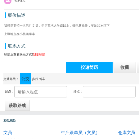
招聘1人
职位描述
我司需要招一名男性文员，学历要求大学或以上，懂电脑操作，年龄30岁以下
上班地点在小榄镇泰丰
联系方式
登陆后查看联系方式!
我要登陆
投递简历
收藏
公交
通讯地址：中山市小榄升平中路9号金菊花园君怡楼2幢19-23卡（蓝色外墙）
交通路线：
步行
驾车
起点：
终点：
相似职位
文员
生产跟单员（文员）
仓库文员