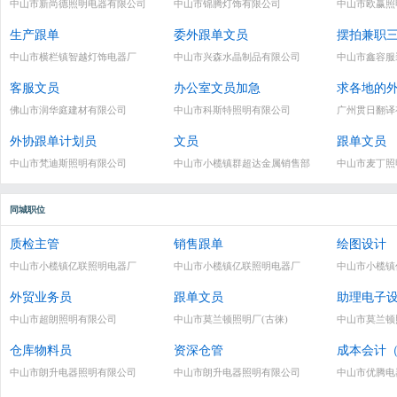
中山市新尚德照明电器有限公司
中山市锦腾灯饰有限公司
中山市欧赢照
生产跟单
委外跟单文员
摆拍兼职
中山市横栏镇智越灯饰电器厂
中山市兴森水晶制品有限公司
中山市鑫容服
客服文员
办公室文员加急
求各地的
佛山市润华庭建材有限公司
中山市科斯特照明有限公司
广州贯日翻译
外协跟单计划员
文员
跟单文员
中山市梵迪斯照明有限公司
中山市小榄镇群超达金属销售部
中山市麦丁照
同城职位
质检主管
销售跟单
绘图设计
中山市小榄镇亿联照明电器厂
中山市小榄镇亿联照明电器厂
中山市小榄镇
外贸业务员
跟单文员
助理电子
中山市超朗照明有限公司
中山市莫兰顿照明厂(古徕)
中山市莫兰顿
仓库物料员
资深仓管
成本会计
中山市朗升电器照明有限公司
中山市朗升电器照明有限公司
中山市优腾电