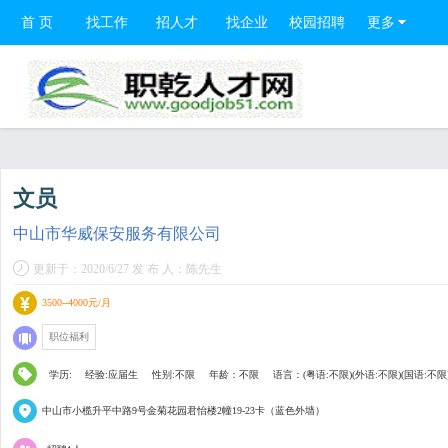
首 页
找工作
招人才
找企业
校园招聘
更多
文员
中山市华威保安服务有限公司
更新于：2020/6/27 发 布 人：陈先生
3500--4000元/月
职位福利
学历:
经验:应届生
性别:不限
年龄：不限
语言：(粤语:不限)(外语:不限)(国语:不限
中山市小榄升平中路9号金菊花园君怡楼2幢19-23卡（蓝色外墙）