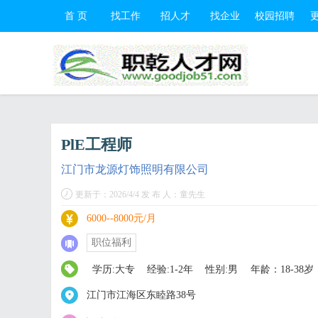
首 页
找工作
招人才
找企业
校园招聘
PlE工程师
江门市龙源灯饰照明有限公司
更新于：2026/4/4 发 布 人：童先生
6000--8000元/月
职位福利
学历:大专
经验:1-2年
性别:男
年龄：18-38岁
江门市江海区东睦路38号