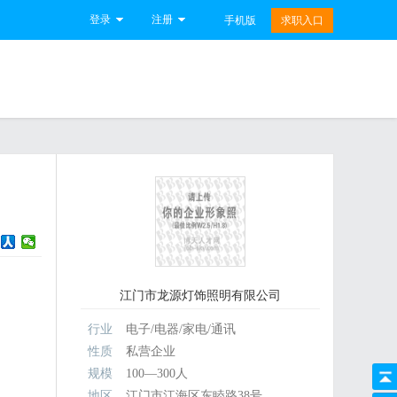
登录
注册
手机版
求职入口
江门市龙源灯饰照明有限公司
行业
电子/电器/家电/通讯
性质
私营企业
规模
100—300人
地区
江门市江海区东睦路38号