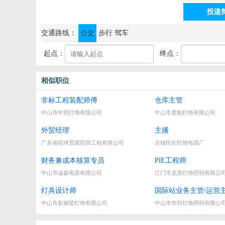
投递
通讯地址：江门市江海区东睦路38号
交通路线：
公交
步行
驾车
起点：
终点：
相似职位
非标工程装配师傅
仓库主管
中山市中邦灯饰有限公司
中山市君航灯饰有限公司
外贸经理
主播
广东省联球景观照明工程有限公司
古镇民生灯饰电器厂
财务兼成本核算专员
PlE工程师
中山市溢森电器有限公司
江门市龙源灯饰照明有限公
灯具设计师
国际站业务主管/运营
中山市新丽莹灯饰有限公司
中山市华邦灯饰照明有限公