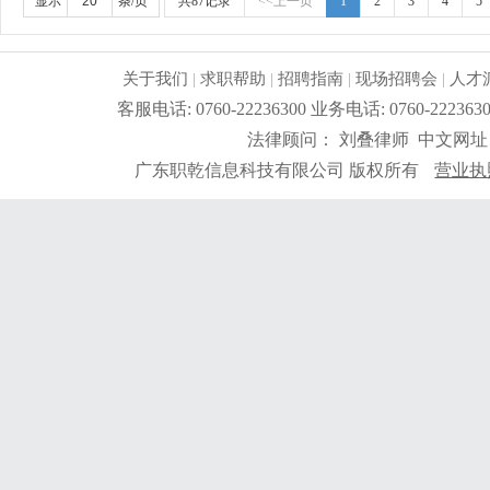
补贴，有旅游，年底有奖金。 3、本公司专业代工德国品
显示
条/页
共87记录
<<上一页
1
2
3
4
5
基本的creo或soilworks
更详细
...
关于我们
|
求职帮助
|
招聘指南
|
现场招聘会
|
人才
客服电话: 0760-22236300 业务电话: 0760-2
法律顾问： 刘叠律师 中文网址
广东职乾信息科技有限公司 版权所有
营业执