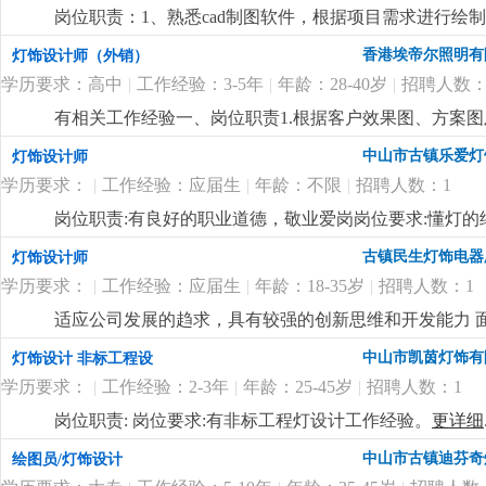
岗位职责：1、熟悉cad制图软件，根据项目需求进行绘
结合客户需求，对设计方案进行合理的调整。任职要求：
香港埃帝尔照明有
灯饰设计师（外销）
能力；2、3年以上灯饰设计工作经验，能独立完成灯饰
学历要求：高中
|
工作经验：3-5年
|
年龄：28-40岁
|
招聘人数：
力；4、具备良好的沟通能力，能与团队有效协作。岗位
详细
...
有相关工作经验一、岗位职责1.根据客户效果图、方案图
面图、节点图、装配图、零件加工图等2.配合业务、设
中山市古镇乐爱灯
灯饰设计师
现场安装条件与生产加工要求3.负责非标灯具的材料清单
学历要求：
|
工作经验：应届生
|
年龄：不限
|
招聘人数：1
晰、规范、可直接下料生产4.根据项目变更、现场尺寸
免错图、漏图5.对接车间生产、安装团队，解答图纸相关
岗位职责:有良好的职业道德，敬业爱岗岗位要求:懂灯的结
项目所需的接线示意图、安装示意图、包装示意图等配套图纸绘
更详细
...
古镇民生灯饰电器
灯饰设计师
solidworks/3dmax/sketchup 任一3d软件优
具结构、五金配件、常用材质及基本生产工艺，看得懂方
学历要求：
|
工作经验：应届生
|
年龄：18-35岁
|
招聘人数：1
急、图纸修改频繁的工作节奏5.良好的沟通能力，能准确
适应公司发展的趋求，具有较强的创新思维和开发能力 面
相关工作经验，能独立完成整套深化图纸
更详细
...
创新改变 根据市场的变化 寻求变化 自行求变 不仿灯仿
中山市凯茵灯饰有
灯饰设计 非标工程设
灯）等开发工作。
更详细
...
学历要求：
|
工作经验：2-3年
|
年龄：25-45岁
|
招聘人数：1
岗位职责: 岗位要求:有非标工程灯设计工作经验。
更详细
中山市古镇迪芬奇
绘图员/灯饰设计