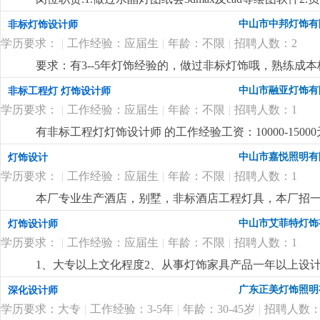
念、产品性能和生产条件4.绘制设计草图、设计图及材料
中山市中邦灯饰有
非标灯饰设计师
虑）6.独立完成产品bom表 任职要求：1.会用cad等相
学历要求：
|
工作经验：应届生
|
年龄：不限
|
招聘人数：2
要求：有3--5年灯饰经验的，做过非标灯饰哦，熟练成本核算 
中山市融亚灯饰有
非标工程灯 灯饰设计师
学历要求：
|
工作经验：应届生
|
年龄：不限
|
招聘人数：1
有非标工程灯灯饰设计师 的工作经验工资：10000-15000
中山市嘉悦照明有
灯饰设计
学历要求：
|
工作经验：应届生
|
年龄：不限
|
招聘人数：1
本厂专业生产酒店，别墅，非标酒店工程灯具，本厂招
中山市艾菲特灯饰
灯饰设计师
学历要求：
|
工作经验：应届生
|
年龄：不限
|
招聘人数：1
1、大专以上文化程度2、从事灯饰家具产品一年以上设
广东正美灯饰照明
深化设计师
学历要求：大专
|
工作经验：3-5年
|
年龄：30-45岁
|
招聘人数：