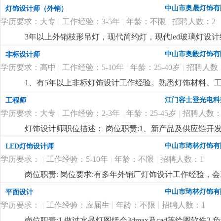
开发。岗位要求:1.3年以上室内照明设计经验，熟练使
中山市奥晟灯饰有
灯饰设计师（外销）
台灯、壁灯、办公线条灯、洗墙灯等设计开发业务熟练。
学历要求：大专
|
工作经验：3-5年
|
年龄：不限
|
招聘人数：2
更详细
...
3年以上外销枝形吊灯，现代简约灯，现代led玻璃灯
上产品的色彩以及材料运用拥有独特理解和较深认识。熟悉
中山市奥毅灯饰有
非标设计师
能熟练运用autocad，adobephotos，3dsma等
学历要求：高中
|
工作经验：5-10年
|
年龄：25-40岁
|
招聘人数
薪+高提成，欢迎有相关经验的有志之士加入！！！此岗
1、有5年以上非标灯饰设计工作经验。熟悉灯饰材料、
2、懂安规，精通 cad、3d max等设计软件，能独
江门容士登光电科
工程师
项目进度，接受加班。
更详细
...
学历要求：大专
|
工作经验：2-3年
|
年龄：25-45岁
|
招聘人数：
灯饰设计师职位描述： 岗位职责:1、新产品及供应链开
3、负责新产品bom表、报价等资料归整，对生产作业标准
中山市琦林灯饰有
LED灯饰设计师
pro/e、solidwork等设计软件，能独立编制相关规
学历要求：
|
工作经验：5-10年
|
年龄：不限
|
招聘人数：1
特性，熟悉加工、压铸、电镀及喷涂等表面处理工艺;4.
细
...
岗位职责: 岗位要求:有多年外销厂灯饰设计工作经验，
要求熟悉，会做bom物料表，待遇7000-10000
更详细
...
中山市琦林灯饰有
平面设计
学历要求：
|
工作经验：应届生
|
年龄：不限
|
招聘人数：1
岗位职责:1.做过水晶灯图纸会3dmax及cad等绘图软件