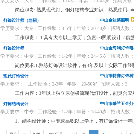
学历要求：大专
|
工作经验：5-10年
|
年龄：25-45岁
|
招聘人数
岗位职责: 熟悉现代灯、铜灯结构专业知识，熟悉使用aut
图等了解灯饰用到的玻璃，布罩，标准件，五金等材料的属
中山金达莱照明
灯饰设计师（急招）
练使用工业设计软件，懂粤语优先考虑。2.了解市场动
学历要求：大专
|
工作经验：3-5年
|
年龄：20-40岁
|
招聘人数：
灯等设计开发业务熟练。3.工作认真负责，积极主动，
工作职责： 1.具有大专以上学历；负责led照明设计 2.
的能力； 4.善于沟通表达，有创新意识；5，负责欧美
中山金海利灯饰电
灯饰设计师
及部门领导汇报。打样、装样、bom表独立完成。 6；
学历要求：中专
|
工作经验：1-2年
|
年龄：24-45岁
|
招聘人数：
岗位要求:1.熟练灯饰设计软件，有3年及以上实际工作
灯、台灯、落地灯）设计经验者优先考虑。
更详细
...
中山市特赛灯饰科
现代灯饰设计
学历要求：
|
工作经验：2-3年
|
年龄：20-50岁
|
招聘人数：3
工作内容：3年以上独立原创极简现代灯设计，能灵合应
有敏锐的视角，有良好的个人修养和团队合作精神，能承
中山市慕兰五金灯
灯饰结构设计
代吸顶，餐吊，壁灯，台灯，落地灯）基础必须会cad三维曲
学历要求：中专
|
工作经验：1-2年
|
年龄：18-40岁
|
招聘人数：
适合岗位条件者请直接电话联系或者加v。
更详细
...
1、结构设计师：中专或高职以上学历，有灯饰设计一年
erp系统、产品爆炸图（分解图）、制作样板、指导、解