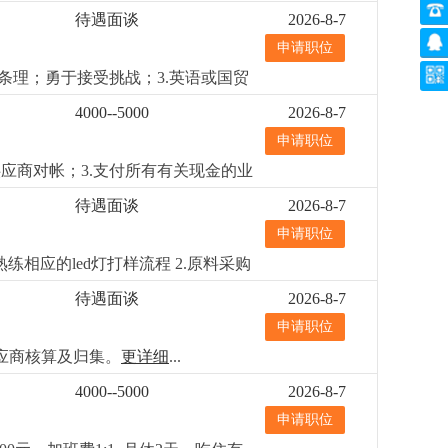
4.若表现突出，有提升为业务员的机
待遇面谈
2026-8-7
申请职位
条理；勇于接受挑战；3.英语或国贸
ed灯饰销售行业者优先，已经录
4000--5000
2026-8-7
申请职位
应商对帐；3.支付所有有关现金的业
）3.财务会计专业中专以上学历优先
待遇面谈
2026-8-7
本核算经验者优先熟悉商业照明成本
申请职位
相应的led灯打样流程 2.原料采购
强的供应商管理和比价议价能力；3.
待遇面谈
2026-8-7
，工作责任心强
更详细
...
申请职位
应商核算及归集。
更详细
...
4000--5000
2026-8-7
申请职位