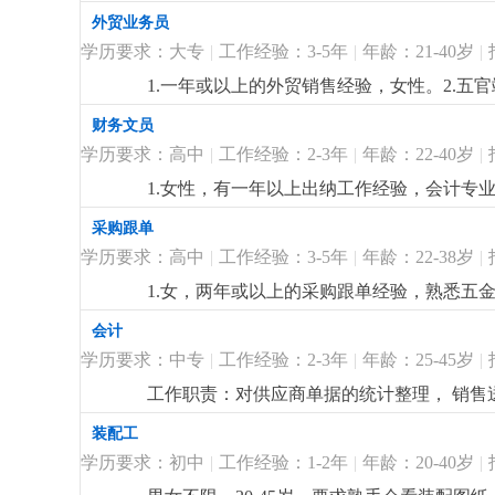
历，英文三级以上，口齿伶俐，具备听，说，读
外贸业务员
会
更详细
...
学历要求：大专
|
工作经验：3-5年
|
年龄：21-40岁
|
1.一年或以上的外贸销售经验，女性。2.
专业大专或以上学历，英文四级以上，口齿伶
财务文员
用，待遇从优。
更详细
...
学历要求：高中
|
工作经验：2-3年
|
年龄：22-40岁
|
1.女性，有一年以上出纳工作经验，会计专业
务，工资核算，发放；并开发票或相关部门处
采购跟单
4.有灯饰方面的财务，熟悉商业照明成本核
学历要求：高中
|
工作经验：3-5年
|
年龄：22-38岁
|
核算经验者优先
更详细
...
1.女，两年或以上的采购跟单经验，熟悉五金，
跟进，合同制定，供应商的维护，异常处理能
会计
熟悉掌握office,erp等常用办公软件操
学历要求：中专
|
工作经验：2-3年
|
年龄：25-45岁
|
工作职责：对供应商单据的统计整理， 销
装配工
学历要求：初中
|
工作经验：1-2年
|
年龄：20-40岁
|