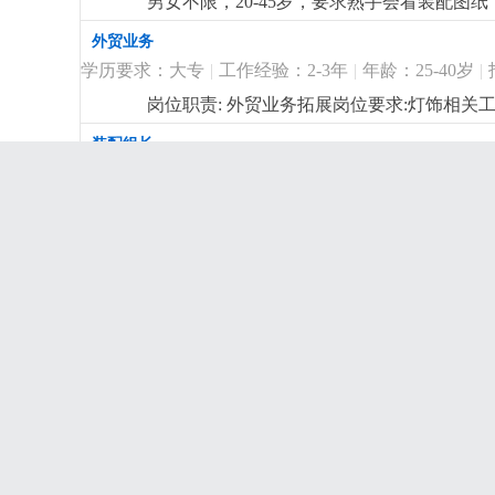
男女不限，20-45岁，要求熟手会看装配图纸，
补贴
更详细
...
外贸业务
学历要求：大专
|
工作经验：2-3年
|
年龄：25-40岁
|
岗位职责: 外贸业务拓展岗位要求:灯饰相关
休，提成面议
更详细
...
装配组长
学历要求：初中
|
工作经验：2-3年
|
年龄：26-40岁
|
岗位职责: 装配车间现场管理，异常处理，订
IPQC 兼 QC检验员
学历要求：高中
|
工作经验：3-5年
|
年龄：25-45岁
|
岗位职责1. 负责生产过程巡检、成品检验，
现场5s，预防批量不良。4. 跟踪异常改善，
委外加工收发
学历，有车间质检/巡检经验优先。2. 会使
学历要求：初中
|
工作经验：1-2年
|
年龄：25-45岁
|
工作安排。
更详细
...
有灯饰厂半成品（五金喷漆件、电镀件，玻
委外，按单收货，要求会用电脑，细心，女
样板采购
学历要求：高中
|
工作经验：3-5年
|
年龄：25-40岁
|