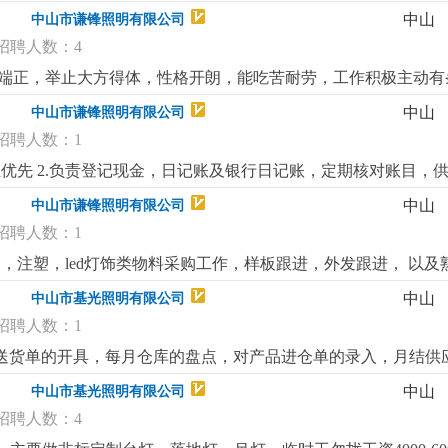
，写能力;3.从事led灯饰行业者优先，已经录用，待遇从优。
中山
中山市谦锋照明有限公司
招聘人数：4
五官端正，举止大方得体，性格开朗，能吃苦耐劳，工作积极主动有
俐，具备听，说，读，写能力，能独立与外国客户沟通。4.从事l
中山
中山市谦锋照明有限公司
招聘人数：1
优先 2.负责登记现金，日记账及银行日记账，定期核对账目，供
理其他事务；4.主要处理每日流水账，需监管人事工作（考勤等
中山
中山市谦锋照明有限公司
算经验者优先 熟悉商业照明成本核算经验者优先熟悉商业照明成
招聘人数：1
注塑，led灯饰类物料采购工作，样板跟进，外发跟进， 以及熟练
力，记性好，对工作高度负责，良好的表达和沟通能力，具有很
中山
中山市基光照明有限公司
作，4.工作认真仔细，服从安排，具有良好的团队合作精神，执行力强
招聘人数：1
售送货单的开具，每月仓库的盘点，对产品进仓单的录入，月结供
中山
中山市基光照明有限公司
招聘人数：4