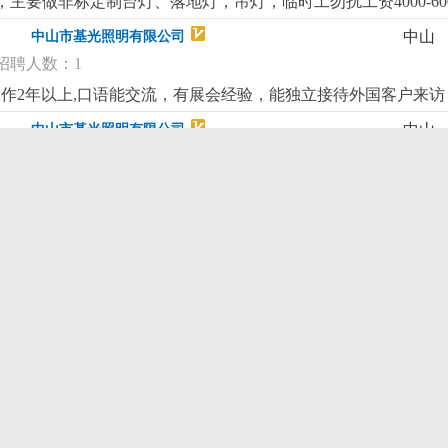
主要做非标定制台灯、落地灯，吊灯，临时工勿扰工资4000-6000
中山
中山市基光照明有限公司
招聘人数：1
工作2年以上,口语能交流，有展会经验，能独立接待外国客户来访，订
中山
中山市基光照明有限公司
招聘人数：1
单装配进度，带教新人岗位要求:会用电脑，erp，会看cad图纸
中山
中山市基光照明有限公司
招聘人数：1
按标准检验、判定、记录。2. 发现不良及时标识、隔离、上报，必
防止不良品流入下工序/出货。5. 整理检验报表，维护量具，确保
中山
中山市基光照明有限公司
用卡尺等量具，看得懂工艺和检验要求。3. 细心负责、有原则，沟
招聘人数：1
璃灯罩、布罩等）委外加工收发经验，主要工作：工件对图纸核
士有经验者优先
更详细
...
中山
中山市基光照明有限公司
招聘人数：1