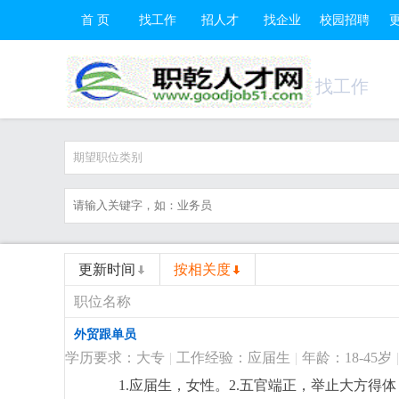
首 页
找工作
招人才
找企业
校园招聘
找工作
期望职位类别
更新时间
按相关度
职位名称
外贸跟单员
学历要求：大专
|
工作经验：应届生
|
年龄：18-45岁
|
1.应届生，女性。2.五官端正，举止大方