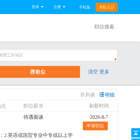
登录
注册
手机版
求职入口
职位搜索
期望工作地区
清空
更多
列表
明细
地点
职位薪水
刷新时间
待遇面谈
2026-8-7
申请职位
；2.英语或国贸专业中专或以上学