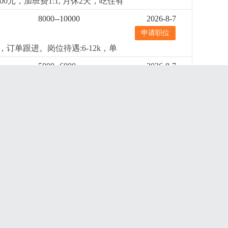
元，加班费1:1, 月休2天，吃住有
8000--10000
2026-8-7
申请职位
单跟进。岗位待遇:6-12k，单
5000--6000
2026-8-7
申请职位
。有类似灯饰厂管理经验。
更详细
...
横栏
6000--8000
2026-8-7
申请职位
要时叫停生产。3. 监督规范操作、
数据可追溯。岗位要求1. 高中及以上
横栏
4000--5000
2026-8-7
通和执行力强。4. 能吃苦耐劳，服从
申请职位
对规格，加工工艺，清点数量，开单
横栏
5000--6000
2026-8-7
申请职位