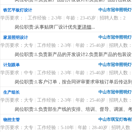
制定新产品的工艺流程岗位要求:1.中专以上学历，产品
中山市冠华照明灯
铁艺平板灯设计
功底3.有二年灯饰行业灯饰产品设计工作经验4.有欧、美
学历要求：
|
工作经验：2-3年
|
年龄：23-45岁
|
招聘人数：2
岗位职责:从事贴牌厂设计优先
更详细
...
中山市冠华照明灯
家居照明设计
学历要求：大专
|
工作经验：2-3年
|
年龄：25-40岁
|
招聘人数：
岗位职责:1.负责新产品的开发设计2.负责新产品的包装设
制定新产品的工艺流程岗位要求:1.大专以上学历，产品
中山市冠华照明灯
计划跟单
功底3.有二年灯饰行业灯饰产品设计工作经验4.有欧、美
学历要求：中专
|
工作经验：2-3年
|
年龄：25-40岁
|
招聘人数：
岗位职责:1.客户订单，按合同评审要求审核订单后传
2.根据生产部反馈信息掌握生产进度及欠料、品质问题等
中山市冠华照明灯
生产组长
安排生产，跟踪样品进度及客户确认结果。安排送样、客
学历要求：大专
|
工作经验：2-3年
|
年龄：25-40岁
|
招聘人数：
知相关部门5.客户资信、客户订单、文件分发的整理和保
记、初步处理、信息传递及处理结果跟踪7.经常与客户沟通
岗位职责:1.负责部生产线的安排、培训、督导、调派
wod等办公软件；。自制成品输入、输出月结及成品电脑
掌握属员之心态与动向，及时反映属员之情况，并研拟
中山市琪宝灯饰有
物控主管
顾客满意度测量程序对客户满意度进行调查及汇总分析10
融入公司文化、热爱公司、热爱本行业、为公司创造效益
守则外，心须遵守公司制定的工作守则，有违反守则的，
学历要求：大专
|
工作经验：5-10年
|
年龄：28-40岁
|
招聘人数
生产任务、生产顺序及完成期限，产前说明并严格执行