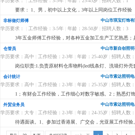
学历要求：
|
工作经验：3-5年
|
年龄：25-45岁
|
招聘人数：1
要求： 1、男，初中以上文化，3年以上同岗位工作经验
程灯饰厂工作经验优先。
更详细
...
中山市琪宝灯饰有
非标做灯师傅
学历要求：
|
工作经验：3-5年
|
年龄：28-50岁
|
招聘人数：3
3年五金师傅工作经验，对各种五金加工生产工艺熟悉；
尽快想出解决方案。
更详细
...
中山市新自创照明
仓管员
学历要求：高中
|
工作经验：2-3年
|
年龄：25-40岁
|
招聘人数：
岗位职责:1.负责原材料仓库物料(led线条灯、洗墙灯
盘点，保持数据准确性3.负责仓库物料进出单据整理录入4
中山市索达照明电
会计统计
学历要求：高中
|
工作经验：2-3年
|
年龄：25-35岁
|
招聘人数：
1；有财会工作经验，工作细心对数字敏感。2；熟悉灯饰
核算，懂看产品bom表。
更详细
...
中山市索达照明电
外贸业务员
学历要求：大专
|
工作经验：2-3年
|
年龄：24-35岁
|
招聘人数：
待遇面谈。1、参加过香港展、广交会，光亚展工作经验。
也有客户平台收入可观。
更详细
...