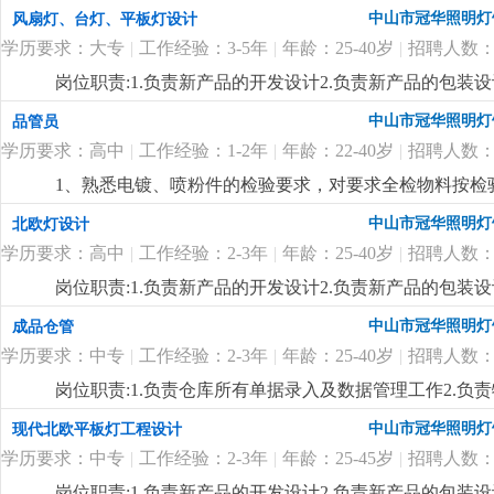
排，熟悉当地市场。
更详细
...
中山市冠华照明灯
风扇灯、台灯、平板灯设计
学历要求：大专
|
工作经验：3-5年
|
年龄：25-40岁
|
招聘人数：
岗位职责:1.负责新产品的开发设计2.负责新产品的包装设
制定新产品的工艺流程岗位要求:1.大专以上学历，产品
中山市冠华照明灯
品管员
功底3.有二年灯饰行业灯饰产品设计工作经验4.有欧、美
学历要求：高中
|
工作经验：1-2年
|
年龄：22-40岁
|
招聘人数：
1、熟悉电镀、喷粉件的检验要求，对要求全检物料按检
良品贴不合格标通知仓库退供应商。 3、能看懂产品结
中山市冠华照明灯
北欧灯设计
4、对所检验的产品能及时按公司要求填写检验报告，有
学历要求：高中
|
工作经验：2-3年
|
年龄：25-40岁
|
招聘人数：
岗位职责:1.负责新产品的开发设计2.负责新产品的包装设
制定新产品的工艺流程岗位要求:1.高中以上学历，产品
中山市冠华照明灯
成品仓管
功底3.有二年灯饰行业灯饰产品设计工作经验4.有北欧
学历要求：中专
|
工作经验：2-3年
|
年龄：25-40岁
|
招聘人数：
七八（余先生）
更详细
...
岗位职责:1.负责仓库所有单据录入及数据管理工作2.负
上学历，25-40岁2.对数据敏感，有责任心3.一年以上仓
中山市冠华照明灯
现代北欧平板灯工程设计
学历要求：中专
|
工作经验：2-3年
|
年龄：25-45岁
|
招聘人数：
岗位职责:1.负责新产品的开发设计2.负责新产品的包装设