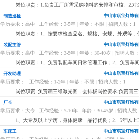
优先考虑2.有较好的沟通表达能力及服务意识，具有两年
况，调控好生产序次与进度，带领团队按时、保质、保量
岗位职责：1.负责工厂所需采购物料的安排和审核。2.
责任心，办事严谨4.熟练电脑操作及office办公软件
施且督导实施，确定指标产量并贯彻达成 4.负责安排人
了解。4.负责采购员、计划员和车辆的管理。5.监督车辆
以及语言表达能力
更详细
...
中山市琪宝灯饰有
制造巡检
中之自我品质控制及物料损耗有效管制之督导 6.负责品
历，电脑精通；2.5年以上非标工程灯饰企业计划管理经
执行，上报处理异常 8.负责安排人员执行不良品、不合
学历要求：高中
|
工作经验：3-5年
|
年龄：不限
|
招聘人数：1
控制能力，有较强的管理、组织、协调、沟通能力；4.
之编制、审核、分析与呈报10.负责作业现场6s工作及安
岗位职责：1、按要求检查品名、规格、安规、外观等，保
要求:1.1年以上生产现场管理工作经验,有电子产品生产管
悉酒店工程灯饰结构、安规要求，整体效果，表面加工
量控制及生产效率提升4.生产现场''6s‘管理
更详细
...
中山市琪宝灯饰有
装配主管
学历要求：高中
|
工作经验：3-5年
|
年龄：30-40岁
|
招聘人数：
岗位职责：1、负责装配车间日常管理工作；2、负责车
经验；2、熟悉灯饰（工程灯、非标灯饰）装配流程优先
中山市琪宝灯饰有
开发助理
学历要求：
|
工作经验：1-2年
|
年龄：不限
|
招聘人数：1
岗位职责: 负责画三维激光图，会排板岗位要求:负责画
中山市琪宝灯饰有
厂长
学历要求：大专
|
工作经验：5-10年
|
年龄：30-45岁
|
招聘人数
1、大专及以上学历，身体健康，品行优良；2、5年以
达能力强，思维敏捷，员工激励手法熟练；4、有100—
中山市琪宝灯饰有
车床工
定的培训能力，指导帮助下属成长经验丰富；
更详细
...