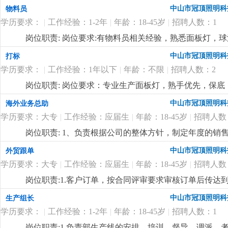
中山市冠顶照明科
物料员
学历要求：
|
工作经验：1-2年
|
年龄：18-45岁
|
招聘人数：1
岗位职责: 岗位要求:有物料员相关经验，熟悉面板灯，球
中山市冠顶照明科
打标
学历要求：
|
工作经验：1年以下
|
年龄：不限
|
招聘人数：2
岗位职责: 岗位要求：专业生产面板灯，熟手优先，保底：40
吃包住，不吃不住补贴400元，每月设有全勤奖100/月
中山市冠顶照明科
海外业务总助
学历要求：大专
|
工作经验：应届生
|
年龄：18-45岁
|
招聘人数
岗位职责: 1、负责根据公司的整体方针，制定年度的
2、负责开拓新客户，维护老客户，对新老客户进行公关
中山市冠顶照明科
外贸跟单
员协调各个部门的关系，使业务工作可以畅通进行；4、
学历要求：大专
|
工作经验：应届生
|
年龄：18-45岁
|
招聘人数
排、业务培训等，并对业务员的工作方式进行指导，监督
完成情况对其进行考核，向公司提交业务人员的奖惩建议
岗位职责:1.客户订单，按合同评审要求审核订单后传
实施各种促销、宣传活动。岗位要求:1.男性，18-45岁
2.根据生产部反馈信息掌握生产进度及欠料、品质问题等
中山市冠顶照明科
生产组长
作地点在国外，薪资10000+，具体的以面谈为准
更详细
...
安排生产，跟踪样品进度及客户确认结果。安排送样、客
学历要求：
|
工作经验：1-2年
|
年龄：18-45岁
|
招聘人数：1
知相关部门5.客户资信、客户订单、文件分发的整理和保
记、初步处理、信息传递及处理结果跟踪7.经常与客户沟通
岗位职责:1.负责部生产线的安排、培训、督导、调派