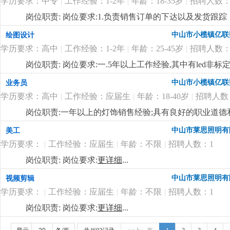
学历要求：中专
|
工作经验：1-2年
|
年龄：18-35岁
|
招聘人数：
料、半成品、成品的抽检及产线上的操作工艺流程进行巡
领导交代的各项工作任务；
更详细
...
岗位职责: 岗位要求:1.负责销售订单的下达以及发货跟
账款的回收跟进；4.负责客户投诉的信息接口传递工作；
中山市小榄镇亿联
绘图设计
更新维护等等；
更详细
...
学历要求：高中
|
工作经验：1-2年
|
年龄：25-45岁
|
招聘人数：
岗位职责: 岗位要求:一.5年以上工作经验,其中有led非
pro/e或solidworks等相关设计软件。4.认识灯具
中山市小榄镇亿联
业务员
势,能够自立完成电子或者结构设计;5.具有良好的交流
学历要求：高中
|
工作经验：应届生
|
年龄：18-40岁
|
招聘人数
际关系良好,听从管理顾全大局;主要负责新产品项目的开发及跟
有需求的人士，欢迎加入我们的团队！
更详细
...
岗位职责:一年以上的灯饰销售经验;具有良好的职业道
通，具有良好的市场开发能力，熟悉电脑操作及相关软件
中山市莱思照明有
美工
补贴 工资上不封顶；
更详细
...
学历要求：
|
工作经验：应届生
|
年龄：不限
|
招聘人数：1
岗位职责: 岗位要求:
更详细
...
中山市莱思照明有
视频剪辑
学历要求：
|
工作经验：应届生
|
年龄：不限
|
招聘人数：1
岗位职责: 岗位要求:
更详细
...