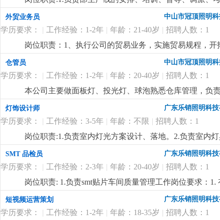
wod等办公软件；。自制成品输入、输出月结及成品电脑
掌握属员之心态与动向，及时反映属员之情况，并研拟
中山市冠顶照明科
外贸业务员
顾客满意度测量程序对客户满意度进行调查及汇总分析10
融入公司文化、热爱公司、热爱本行业、为公司创造效益
守则外，心须遵守公司制定的工作守则，有违反守则的，
学历要求：
|
工作经验：1-2年
|
年龄：21-40岁
|
招聘人数：1
生产任务、生产顺序及完成期限，产前说明并严格执行
优先考虑，男女不限2.英语能力四级以上3.有较好的沟
况，调控好生产序次与进度，带领团队按时、保质、保量
岗位职责：1、执行公司的贸易业务，实施贸易规程，开
4.工作有条理，细致、认真、有责任心，办事严谨5.熟练电
施且督导实施，确定指标产量并贯彻达成 4.负责安排人
同；3、负责生产跟踪、发货、现场监装；4、负责单证
文字撰写能力和较强的沟通协调以及语言表达能力7.上
中山市冠顶照明科
仓管员
中之自我品质控制及物料损耗有效管制之督导 6.负责品
6、业务相关资料的整理和归档；7、相关业务工作的汇报
报表之编制、审核、分析与呈报8.负责作业现场6s工作
学历要求：
|
工作经验：1-2年
|
年龄：20-40岁
|
招聘人数：1
上.3、会计算机办公软件操作；4、热爱外贸销售工作
位要求:1.1年以上生产现场管理工作经验,有电子产品生产
较强的事业心、团队合作精神和独立处事能力，勇于开拓
本公司主要做面板灯、投光灯、球泡熟悉仓库管理，负
质量控制及生产效率提升4.生产现场''6s‘管理
更详细
...
广东乐销照明科技
灯饰设计师
学历要求：
|
工作经验：3-5年
|
年龄：不限
|
招聘人数：1
岗位职责:1.负责室内灯光方案设计、落地。2.负责室
开发。岗位要求:1.3年以上室内照明设计经验，熟练使
广东乐销照明科技
SMT 品检员
台灯、壁灯、办公线条灯、洗墙灯等设计开发业务熟练。
学历要求：
|
工作经验：2-3年
|
年龄：20-40岁
|
招聘人数：1
更详细
...
岗位职责: 1.负责smt贴片车间质量管理工作岗位要求：1
片、焊接、回流焊等核心流程，熟悉 smt 产品（pcb
广东乐销照明科技
短视频运营策划
错贴、漏贴、虚焊、连锡、元器件偏移、极性反置等常见质量
学历要求：
|
工作经验：1-2年
|
年龄：18-35岁
|
招聘人数：1
备，显微镜、万用表、示波器、aoi（自动光学检测）设备