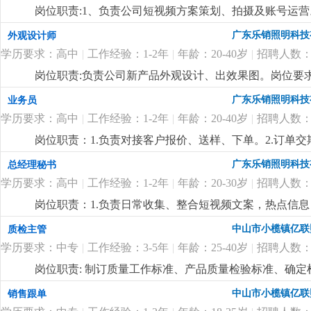
公司出粮准时，包吃、包住，绩效奖、年终奖，月休2天
岗位职责:1、负责公司短视频方案策划、拍摄及账号运
然流量。能独立运营和维护公司旗下抖音及其他短视频
广东乐销照明科技
外观设计师
曝光度和知名度。2、参与视频内容策划、选题、脚本撰
学历要求：高中
|
工作经验：1-2年
|
年龄：20-40岁
|
招聘人数：
向，善于捕捉当下热门视频、热点事件，结合品牌特性，
体验。5、1-3年新媒体运营经验，熟悉短视频平台运营
岗位职责:负责公司新产品外观设计、出效果图。岗位要求:
捉新事物，思想跳跃的应届毕业生也可！7、公司福利待
的构思、创新能力。2.工作认真负责，有团队精神，服从
广东乐销照明科技
业务员
年终奖等。
更详细
...
议。
更详细
...
学历要求：高中
|
工作经验：1-2年
|
年龄：20-40岁
|
招聘人数：
岗位职责：1.负责对接客户报价、送样、下单。2.订单
时上门拜访客户，维系客户关系。任职要求：男,18-3
广东乐销照明科技
总经理秘书
际、公关能力和抗压能力。公司客户资源稳定，待遇面
学历要求：高中
|
工作经验：1-2年
|
年龄：20-30岁
|
招聘人数：
岗位职责：1.负责日常收集、整合短视频文案，热点信
司合作的短视频运营公司作为合格的拍摄文案。2.负责协
中山市小榄镇亿联
质检主管
要求18~30岁，熟练使用基础办公软件、会用ai软件找
学历要求：中专
|
工作经验：3-5年
|
年龄：25-40岁
|
招聘人数：
收集能力，有较强的上进心和学习能力，服从安排。3.
绩效奖，社保，公费学习
更详细
...
岗位职责: 制订质量工作标准、产品质量检验标准、确
全过程的质量管理工作，对所承担的工作负责；岗位要求
中山市小榄镇亿联
销售跟单
货、索赔等异常处理，组织相关部门调查、分析协调各种