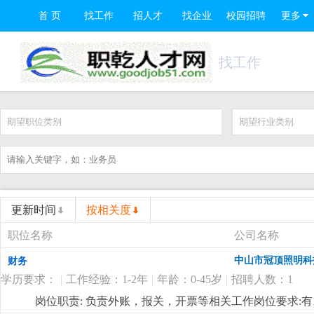
首 页
找工作
招人才
找企业
校园招聘
更多
找工作
期望职位类别
期望行业类别
更新时间
按相关度
职位名称
公司名称
中山市冠顶照明科
财务
学历要求：
|
工作经验：1-2年
|
年龄：0-45岁
|
招聘人数：1
岗位职责: 负责外账，报关，开票等相关工作岗位要求: