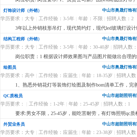
产工艺（焊接、注塑成型）问题；3、负责技术资料的编
中山市奥晟灯饰有
灯饰设计师（外销）
以上led灯带产品研发工作经验，对led灯带产品有丰富
学历要求：大专
|
工作经验：3-5年
|
年龄：不限
|
招聘人数：2
悉线路板原理，灯带内部结构、安装出线结构方式及相关
力，能承受较大的工作压力；6、有在led高低压灯带
3年以上外销枝形吊灯，现代简约灯，现代led玻璃灯
坚持长期主义的企业，欢迎志同道合的有识之士加入
更
上产品的色彩以及材料运用拥有独特理解和较深认识。熟悉
中山市奥晟灯饰有
结构工程师（外销）
能熟练运用autocad，adobephotos，3dsma等
学历要求：大专
|
工作经验：3-5年
|
年龄：30-40岁
|
招聘人数：
薪+高提成，欢迎有相关经验的有志之士加入！！！此岗
岗位职责：1 根据设计师效果图与产品图片能做出合理的
工生产零件图纸并全程跟踪样品进度3 根据打样资料的物料
中山市奥晟灯饰有
绘图员
软件(autocad)和三维建模软（solidworks或pro/engin
学历要求：高中
|
工作经验：应届生
|
年龄：18-35岁
|
招聘人数
有一定的创作思维能力，懂得微改，熟悉led光源应用、
谨4. 本公司生产产品为全品类外销家居装饰灯具，需
1、熟悉外销花灯等装饰灯绘图及制作bom清单工作，完
前看清职位要求，此岗位需要5-10年以上出口灯饰企业
所熟悉，对led产品积分球测试有了解优先； 3、有1:1
中山市超朗照明有
QC质检员
学历要求：
|
工作经验：1-2年
|
年龄：25-45岁
|
招聘人数：1
要求:男女不限，25-45岁，能吃苦耐劳，有灯饰照明qc质检
中山市超朗照明有
外贸业务员
学历要求：大专
|
工作经验：应届生
|
年龄：23-38岁
|
招聘人数