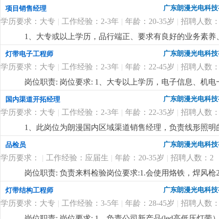
与制定公司销售中长期规划，依据公司整体销售目标年度
广东朗漫光电科技
项目销售经理
程，完成销售任务；3、负责销售团队管理和建设，对销
学历要求：大专
|
工作经验：2-3年
|
年龄：20-35岁
|
招聘人数：
任职要求：1、本科或以上学历，品行端正、要求有良好
关能力，具有一定的市场分析和客户布局等市场营销理念
1、大专或以上学历，品行端正、要求有良好的业务素养、
作经验，两年以上同职位管理工作经验，有led线形照明
明行业有做过工程项目销售或渠道拓展一年以上工作经验
广东朗漫光电科技
灯带电子工程师
16年的企业，定位高端，应聘者需具备独特的营销理念
表达能力，能听从安排适应出差。4、优秀应届毕业生也
迎志同道合的有识之士加入。有梦想，有激情，躺平者
学历要求：大专
|
工作经验：2-3年
|
年龄：22-45岁
|
招聘人数：
合的有识之士加入。
更详细
...
岗位职责: 岗位要求: 1、大专以上学历，电子信息、机
先；3、精通开发设计软件protel99se；熟悉线路板
广东朗漫光电科技
国内渠道开拓经理
的沟通协调能力，能承受一定的工作压力。
更详细
...
学历要求：大专
|
工作经验：2-3年
|
年龄：22-35岁
|
招聘人数：
1、此岗位为朗漫国内区域渠道销售经理，负责线形照明
灯带、商业照明等相关行业销售经验的优先录用，在其
广东朗漫光电科技
品检员
3、有很强的业务能力和主动性，抗压能力强，对工作充
学历要求：
|
工作经验：应届生
|
年龄：20-35岁
|
招聘人数：2
迎志同道合的有识之士加入。
更详细
...
岗位职责: 负责来料检验岗位要求:1.会使用烙铁，焊风枪
广东朗漫光电科技
灯带结构工程师
学历要求：大专
|
工作经验：3-5年
|
年龄：28-45岁
|
招聘人数：
岗位职责: 岗位要求: 1、负责公司新产品(led高低压