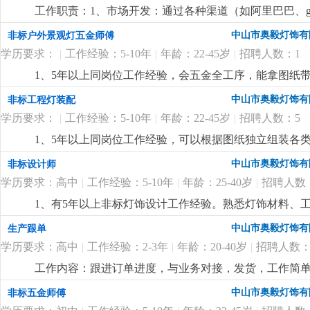
工作职责：1、市场开发：通过各种渠道（如阿里巴巴、goog
理：负责维护客户关系，提供售前、售中和售后服务，处
中山市奥毅灯饰有
非标户外景观灯五金师傅
程，确保准时交货，并收回应收回的款项。4、市场调研
学历要求：
|
工作经验：5-10年
|
年龄：22-45岁
|
招聘人数：1
5、产品推广：通过网络平台和社交媒体推广公司产品，
同，并处理合同履行过程中可能出现的紧急情况。要求
1、5年以上同岗位工作经验，会五金全工序，能拿图纸
优先。语言能力：英语四级以上，具备较强的英语听说
度与加工质量。2、责任心强，服从性好，品质意识高，
中山市奥毅灯饰有
非标工程灯装配
流程者优先。技能素质：熟悉网络销售技巧，了解电子
计划，能及时处理加工、装配过程中的技术问题。
更详
4500-6000元/月+提成
更详细
...
学历要求：
|
工作经验：5-10年
|
年龄：22-45岁
|
招聘人数：5
1、5年以上同岗位工作经验，可以根据图纸独立组装各
装中的异常问题，能拿图纸带队完成项目灯具的组装。2
中山市奥毅灯饰有
非标设计师
识。
更详细
...
学历要求：高中
|
工作经验：5-10年
|
年龄：25-40岁
|
招聘人数
1、有5年以上非标灯饰设计工作经验。熟悉灯饰材料、
2、懂安规，精通 cad、3d max等设计软件，能独
中山市奥毅灯饰有
生产跟单
项目进度，接受加班。
更详细
...
学历要求：高中
|
工作经验：2-3年
|
年龄：20-40岁
|
招聘人数：
工作内容：跟进订单进度，与业务对接，发货，工作简
责任心强，能适应加班。
更详细
...
中山市奥毅灯饰有
非标五金师傅