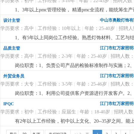
学历要求：初中
|
工作经验：5-10年
|
年龄：22-45岁
|
招聘人数
1、3年以上pmc管理经验， 精通pmc全流程，能统筹
管理统筹、沟通协调、数据分析能力，能对接跨部门事务
中山市奥毅灯饰有
设计主管
优先，熟练使用办公软件。
更详细
...
学历要求：高中
|
工作经验：10年以上
|
年龄：25-40岁
|
招聘人
1、有5年以上同岗位工作经验。熟悉灯饰材料、工艺与结构
先。2、懂安规。精通 cad、3d max 等设计软件，
江门市红万家照明
品质主管
管控能力，能配合业务与客户对接各项目，并提供技术指
学历要求：高中
|
工作经验：2-3年
|
年龄：25-40岁
|
招聘人数：
岗位职责：1、负责公司产品的检验标准制作与实施；2、负责
与处理，必要时定期与供应商沟通，协助供应商建立完善
江门市红万家照明
外贸业务员
管理工作经验。任职要求：1、高中以上学历，熟悉电器
学历要求：大专
|
工作经验：3-5年
|
年龄：25-46岁
|
招聘人数：
质主管管理工作经验;3、熟悉iso9001质量管理体系
题:4、熟练使用电脑办公软件。
更详细
...
岗位职责：1、利用公司提供客户资源进行开发客户。2
踪。任职要求：1、英语口语标准，口齿清楚，较强语言
江门市红万家照明
IPQC
和责任感；3、会社媒拓客，有欧美东南亚风扇灯客户资
学历要求：初中
|
工作经验：应届生
|
年龄：18-40岁
|
招聘人数
有2年以上工作经验，初中以上文化、20--35岁之间
更详细
...