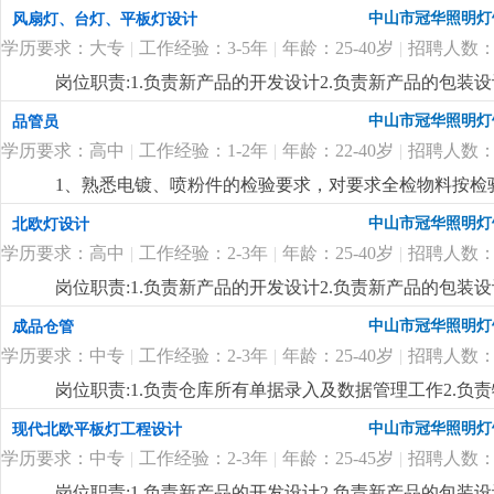
排，熟悉当地市场。
更详细
...
中山市冠华照明灯
风扇灯、台灯、平板灯设计
学历要求：大专
|
工作经验：3-5年
|
年龄：25-40岁
|
招聘人数：
岗位职责:1.负责新产品的开发设计2.负责新产品的包装设
制定新产品的工艺流程岗位要求:1.大专以上学历，产品
中山市冠华照明灯
品管员
功底3.有二年灯饰行业灯饰产品设计工作经验4.有欧、美
学历要求：高中
|
工作经验：1-2年
|
年龄：22-40岁
|
招聘人数：
1、熟悉电镀、喷粉件的检验要求，对要求全检物料按检
良品贴不合格标通知仓库退供应商。 3、能看懂产品结
中山市冠华照明灯
北欧灯设计
4、对所检验的产品能及时按公司要求填写检验报告，有
学历要求：高中
|
工作经验：2-3年
|
年龄：25-40岁
|
招聘人数：
岗位职责:1.负责新产品的开发设计2.负责新产品的包装设
制定新产品的工艺流程岗位要求:1.高中以上学历，产品
中山市冠华照明灯
成品仓管
功底3.有二年灯饰行业灯饰产品设计工作经验4.有北欧
学历要求：中专
|
工作经验：2-3年
|
年龄：25-40岁
|
招聘人数：
七八（余先生）
更详细
...
岗位职责:1.负责仓库所有单据录入及数据管理工作2.负
上学历，25-40岁2.对数据敏感，有责任心3.一年以上仓
中山市冠华照明灯
现代北欧平板灯工程设计
学历要求：中专
|
工作经验：2-3年
|
年龄：25-45岁
|
招聘人数：
岗位职责:1.负责新产品的开发设计2.负责新产品的包装设