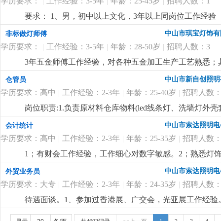
学历要求：
|
工作经验：3-5年
|
年龄：25-45岁
|
招聘人数：1
要求： 1、男，初中以上文化，3年以上同岗位工作经验
程灯饰厂工作经验优先。
更详细
...
中山市琪宝灯饰有
非标做灯师傅
学历要求：
|
工作经验：3-5年
|
年龄：28-50岁
|
招聘人数：3
3年五金师傅工作经验，对各种五金加工生产工艺熟悉；
尽快想出解决方案。
更详细
...
中山市新自创照明
仓管员
学历要求：高中
|
工作经验：2-3年
|
年龄：25-40岁
|
招聘人数：
岗位职责:1.负责原材料仓库物料(led线条灯、洗墙灯
盘点，保持数据准确性3.负责仓库物料进出单据整理录入4
中山市索达照明电
会计统计
学历要求：高中
|
工作经验：2-3年
|
年龄：25-35岁
|
招聘人数：
1；有财会工作经验，工作细心对数字敏感。2；熟悉灯饰
核算，懂看产品bom表。
更详细
...
中山市索达照明电
外贸业务员
学历要求：大专
|
工作经验：2-3年
|
年龄：24-35岁
|
招聘人数：
待遇面谈。1、参加过香港展、广交会，光亚展工作经验。
也有客户平台收入可观。
更详细
...