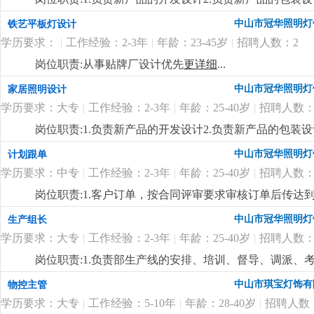
制定新产品的工艺流程岗位要求:1.中专以上学历，产品
中山市冠华照明灯
铁艺平板灯设计
功底3.有二年灯饰行业灯饰产品设计工作经验4.有欧、美
学历要求：
|
工作经验：2-3年
|
年龄：23-45岁
|
招聘人数：2
岗位职责:从事贴牌厂设计优先
更详细
...
中山市冠华照明灯
家居照明设计
学历要求：大专
|
工作经验：2-3年
|
年龄：25-40岁
|
招聘人数：
岗位职责:1.负责新产品的开发设计2.负责新产品的包装设
制定新产品的工艺流程岗位要求:1.大专以上学历，产品
中山市冠华照明灯
计划跟单
功底3.有二年灯饰行业灯饰产品设计工作经验4.有欧、美
学历要求：中专
|
工作经验：2-3年
|
年龄：25-40岁
|
招聘人数：
岗位职责:1.客户订单，按合同评审要求审核订单后传
2.根据生产部反馈信息掌握生产进度及欠料、品质问题等
中山市冠华照明灯
生产组长
安排生产，跟踪样品进度及客户确认结果。安排送样、客
学历要求：大专
|
工作经验：2-3年
|
年龄：25-40岁
|
招聘人数：
知相关部门5.客户资信、客户订单、文件分发的整理和保
记、初步处理、信息传递及处理结果跟踪7.经常与客户沟通
岗位职责:1.负责部生产线的安排、培训、督导、调派
wod等办公软件；。自制成品输入、输出月结及成品电脑
掌握属员之心态与动向，及时反映属员之情况，并研拟
中山市琪宝灯饰有
物控主管
顾客满意度测量程序对客户满意度进行调查及汇总分析10
融入公司文化、热爱公司、热爱本行业、为公司创造效益
守则外，心须遵守公司制定的工作守则，有违反守则的，
学历要求：大专
|
工作经验：5-10年
|
年龄：28-40岁
|
招聘人数
生产任务、生产顺序及完成期限，产前说明并严格执行