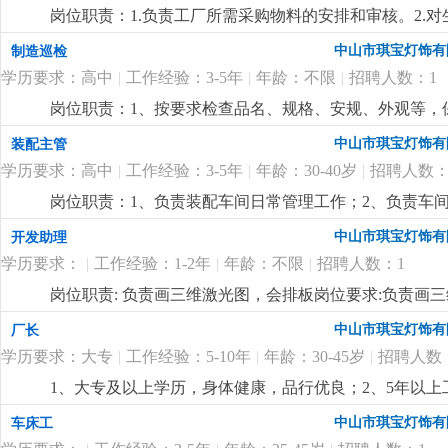
优先考虑2.有较好的沟通表达能力及服务意识，具有两年
况，调控好生产序次与进度，带领团队按时、保质、保量
岗位职责：1.负责工厂所需采购物料的安排和审核。2.
责任心，办事严谨4.熟练电脑操作及office办公软件
施且督导实施，确定指标产量并贯彻达成 4.负责安排人
了解。4.负责采购员、计划员和车辆的管理。5.监督车辆
以及语言表达能力
更详细
...
中山市琪宝灯饰有
制造巡检
中之自我品质控制及物料损耗有效管制之督导 6.负责品
历，电脑精通；2.5年以上非标工程灯饰企业计划管理经
执行，上报处理异常 8.负责安排人员执行不良品、不合
学历要求：高中
|
工作经验：3-5年
|
年龄：不限
|
招聘人数：1
控制能力，有较强的管理、组织、协调、沟通能力；4.
之编制、审核、分析与呈报10.负责作业现场6s工作及安
岗位职责：1、按要求检查品名、规格、安规、外观等，保
要求:1.1年以上生产现场管理工作经验,有电子产品生产管
悉酒店工程灯饰结构、安规要求，整体效果，表面加工
量控制及生产效率提升4.生产现场''6s‘管理
更详细
...
中山市琪宝灯饰有
装配主管
学历要求：高中
|
工作经验：3-5年
|
年龄：30-40岁
|
招聘人数：
岗位职责：1、负责装配车间日常管理工作；2、负责车
经验；2、熟悉灯饰（工程灯、非标灯饰）装配流程优先
中山市琪宝灯饰有
开发助理
学历要求：
|
工作经验：1-2年
|
年龄：不限
|
招聘人数：1
岗位职责: 负责画三维激光图，会排板岗位要求:负责画
中山市琪宝灯饰有
厂长
学历要求：大专
|
工作经验：5-10年
|
年龄：30-45岁
|
招聘人数
1、大专及以上学历，身体健康，品行优良；2、5年以
达能力强，思维敏捷，员工激励手法熟练；4、有100—
中山市琪宝灯饰有
车床工
定的培训能力，指导帮助下属成长经验丰富；
更详细
...