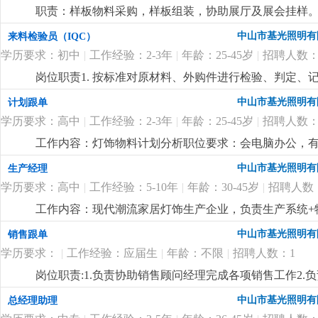
职责：样板物料采购，样板组装，协助展厅及展会挂样。 
购，能看懂配件图纸，有工程部打样配件采购经验。
更
中山市基光照明有
来料检验员（IQC）
学历要求：初中
|
工作经验：2-3年
|
年龄：25-45岁
|
招聘人数：
岗位职责1. 按标准对原材料、外购件进行检验、判定、记
检验量具，保证正常使用。4. 反馈来料异常，协助供应商
中山市基光照明有
计划跟单
以上学历，有工厂检验经验优先。2. 会使用卡尺等量具，
学历要求：高中
|
工作经验：2-3年
|
年龄：25-45岁
|
招聘人数：
简单电脑操作，如实填写记录。
更详细
...
工作内容：灯饰物料计划分析职位要求：会电脑办公，有
艺流程，懂mc物料分析，能看懂bom表和cad配件图
中山市基光照明有
生产经理
回双程车费报销
更详细
...
学历要求：高中
|
工作经验：5-10年
|
年龄：30-45岁
|
招聘人数
工作内容：现代潮流家居灯饰生产企业，负责生产系统+物
产管理和物料管理，懂现代潮流设计款灯饰的生产工艺
中山市基光照明有
销售跟单
性。
更详细
...
学历要求：
|
工作经验：应届生
|
年龄：不限
|
招聘人数：1
岗位职责:1.负责协助销售顾问经理完成各项销售工作2.
做好市场相关的各项业务事宜岗位要求:1.初中及以上学历
中山市基光照明有
总经理助理
心，做事细心，有上进心4.具有较强的沟通协调能力，亲