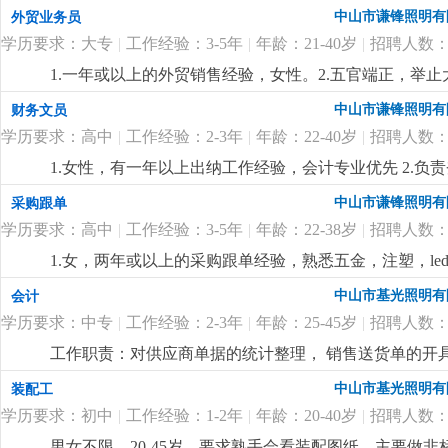
或国贸专业中专或以上学历，英文三级以上，口齿伶俐，具
中山市谦锋照明有
外贸业务员
用，待遇从优。4.若表现突出，有提升为业务员的机会
更
学历要求：大专
|
工作经验：3-5年
|
年龄：21-40岁
|
招聘人数：
1.一年或以上的外贸销售经验，女性。2.五官端正，举
于接受挑战；3.英语或国贸专业大专或以上学历，英文
中山市谦锋照明有
财务文员
客户沟通。4.从事led灯饰销售行业者优先，已经录用，
学历要求：高中
|
工作经验：2-3年
|
年龄：22-40岁
|
招聘人数：
1.女性，有一年以上出纳工作经验，会计专业优先 2.
帐；3.支付所有有关现金的业务，工资核算，发放；并开
中山市谦锋照明有
采购跟单
管人事工作（考勤等）3.财务会计专业中专以上学历优先
学历要求：高中
|
工作经验：3-5年
|
年龄：22-38岁
|
招聘人数：
商业照明成本核算经验者优先熟悉商业照明成本核算经
1.女，两年或以上的采购跟单经验，熟悉五金，注塑，l
的led灯打样流程 2.原料采购跟进，合同制定，供应
中山市基光照明有
会计
和沟通能力，具有很强的供应商管理和比价议价能力；3.熟悉掌
学历要求：中专
|
工作经验：2-3年
|
年龄：25-45岁
|
招聘人数：
从安排，具有良好的团队合作精神，执行力强，工作责
工作职责：对供应商单据的统计整理， 销售送货单的开
及归集。
更详细
...
中山市基光照明有
装配工
学历要求：初中
|
工作经验：1-2年
|
年龄：20-40岁
|
招聘人数：
男女不限，20-45岁，要求熟手会看装配图纸，主要做非标