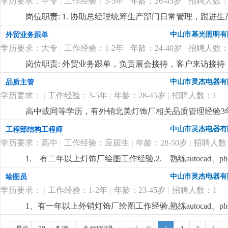
学历要求：中专
|
工作经验：3-5年
|
年龄：26-45岁
|
招聘人数：
详细
...
岗位职责: 1. 协助总经理统筹生产部门日常管理，跟
2. 负责公司人事基础工作：员工招聘、入职离职、考勤
中山市基光照明有
外贸业务跟单
公司指令，整理生产报表、会议纪要，跟进各项工作督办
学历要求：大专
|
工作经验：1-2年
|
年龄：24-40岁
|
招聘人数：
位要求:1.有工厂工作经验，懂生产管理或做过人事/行政
顺畅，服从管理，能长期稳定做。岗位待遇与福利：面
岗位职责: 外贸业务跟单，负责展会接待，客户来访接待
级，能基本交流。有类似灯饰企业工作经验。岗位待遇：单
中山市灵杰电器有
品质主管
学历要求：
|
工作经验：3-5年
|
年龄：28-45岁
|
招聘人数：1
高中或同等学历，有外销北美灯饰厂相关品质管理经验3
中山市灵杰电器有
工程部结构工程师
学历要求：高中
|
工作经验：应届生
|
年龄：28-50岁
|
招聘人数
1. 有二年以上灯饰厂绘图工作经验,2. 熟练autocad、p
作经验优先.
更详细
...
中山市灵杰电器有
绘图员
学历要求：
|
工作经验：1-2年
|
年龄：23-45岁
|
招聘人数：1
1、有一年以上外销灯饰厂绘图工作经验,熟练autocad、p
优先.
更详细
...