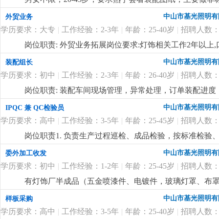
班费1:1, 月休2天，吃住有补贴
更详细
...
中山市基光照明有
外贸业务
学历要求：大专
|
工作经验：2-3年
|
年龄：25-40岁
|
招聘人数：
岗位职责: 外贸业务拓展岗位要求:灯饰相关工作2年以
进。岗位待遇:6-12k，单休，提成面议
更详细
...
中山市基光照明有
装配组长
学历要求：初中
|
工作经验：2-3年
|
年龄：26-40岁
|
招聘人数：
岗位职责: 装配车间现场管理，异常处理，订单装配进度，
饰厂管理经验。
更详细
...
中山市基光照明有
IPQC 兼 QC检验员
学历要求：高中
|
工作经验：3-5年
|
年龄：25-45岁
|
招聘人数：
岗位职责1. 负责生产过程巡检、成品检验，按标准检验
生产。3. 监督规范操作、现场5s，预防批量不良。4. 
中山市基光照明有
委外加工收发
维护量具，确保数据可追溯。岗位要求1. 高中及以上学历
学历要求：初中
|
工作经验：1-2年
|
年龄：25-45岁
|
招聘人数：
工艺和检验要求。3. 细心负责、有原则，沟通和执行力强
有灯饰厂半成品（五金喷漆件、电镀件，玻璃灯罩、布
工工艺，清点数量，开单委外，按单收货，要求会用电
中山市基光照明有
样板采购
学历要求：高中
|
工作经验：3-5年
|
年龄：25-40岁
|
招聘人数：