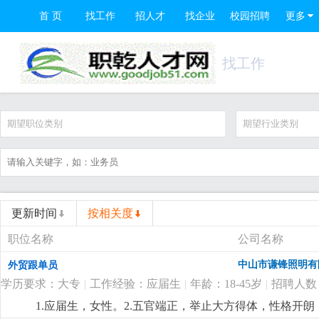
首 页
找工作
招人才
找企业
校园招聘
更多
找工作
期望职位类别
期望行业类别
更新时间
按相关度
职位名称
公司名称
中山市谦锋照明有
外贸跟单员
学历要求：大专
|
工作经验：应届生
|
年龄：18-45岁
|
招聘人数
1.应届生，女性。2.五官端正，举止大方得体，性格开