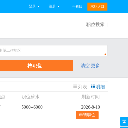
登录
注册
手机版
求职入口
职位搜索
期望工作地区
清空
更多
列表
明细
地点
职位薪水
刷新时间
省
5000--6000
2026-8-10
申请职位