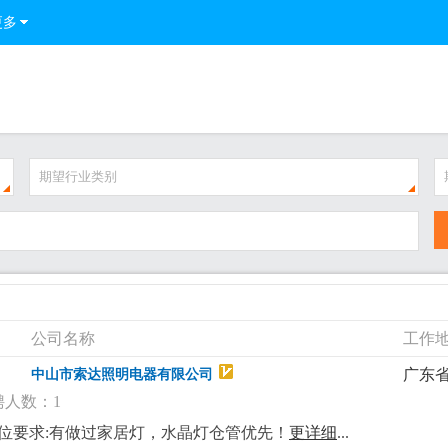
更多
期望行业类别
公司名称
工作
广东
中山市索达照明电器有限公司
聘人数：1
岗位要求:有做过家居灯，水晶灯仓管优先！
更详细
...