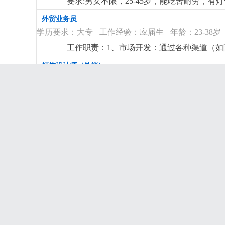
要求:男女不限，25-45岁，能吃苦耐劳，有灯饰
外贸业务员
学历要求：大专
|
工作经验：应届生
|
年龄：23-38岁
|
工作职责：1、市场开发：通过各种渠道（如阿里
售前、售中和售后服务，处理客户投诉和反馈
灯饰设计师（外销）
研：收集和分析国际市场信息，了解行业动
学历要求：大专
|
工作经验：3-5年
|
年龄：不限
|
招
6、业务谈判：参与商务谈判，签订合同，
等相关专业优先。语言能力：英语四级以上
3年以上外销枝形吊灯，现代简约灯，现代l
技能素质：熟悉网络销售技巧，了解电子商务，
拥有独特理解和较深认识。熟悉led光源在灯饰上的
结构工程师（外销）
开发能力及沟通能力强.主要销售欧洲、俄罗
学历要求：大专
|
工作经验：3-5年
|
年龄：30-40岁
|
销)，无相关工作经验勿扰！
更详细
...
岗位职责：1 根据设计师效果图与产品图片
样品进度3 根据打样资料的物料清单完善产品bom清单
绘图员
unigraphics nx）并且能够对软件的功
学历要求：高中
|
工作经验：应届生
|
年龄：18-35岁
|
格活泼开朗，做事沉稳细致，性格严谨4. 
示：投简历前看清职位要求，此岗位需要5-
1、熟悉外销花灯等装饰灯绘图及制作bom清
测试有了解优先； 3、有1:1放图经验，能画
组装主管
学历要求：高中
|
工作经验：2-3年
|
年龄：不限
|
招