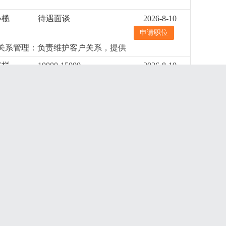
小榄
待遇面谈
2026-8-10
申请职位
客户关系管理：负责维护客户关系，提供
并收回应收回的款项。4、市场调
横栏
10000-15000
2026-8-10
公司产品，制定销售与推广计划。
申请职位
专或以上学历，国际贸易、外贸英语
经验，熟悉进出口操作流程者优先。
能力。对以上产品的色彩以及材料运用
000元/月+提成
更详细
...
bephotos，3dsma等软件，自主
横栏
8000--10000
2026-8-10
！！！此岗位为专职外观设计师(外
申请职位
解1比1加工生产零件图纸并全程跟踪
lidworks或pro/engineer或
6000--8000
2026-8-10
d光源应用、懂工艺、成本和结构3. 性
申请职位
灯结构具有一定的了解认识（温馨提
d灯饰有所熟悉，对led产品积分球
港口
8000--10000
2026-8-10
申请职位