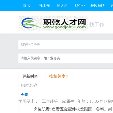
首 页
找工作
招人才
找企业
校园招聘
找工作
期望职位类别
更新时间
按相关度
职位名称
仓管
学历要求：
|
工作经验：应届生
|
年龄：18-35岁
|
招
岗位职责: 负责五金配件收发跟踪，备料。