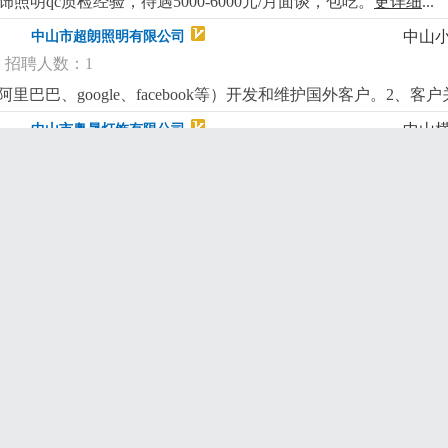
照明qc质检经验，待遇5000-6000元/月面谈，包吃。
更详细
...
中山
中山市超朗照明有限公司
招聘人数：1
巴巴、google、facebook等）开发和维护国外客户。2、
。3、订单跟踪：跟踪订单的生产和交付过程，确保准时交货，
中山
中山市奥晟灯饰有限公司
态和竞争对手情况。5、产品推广：通过网络平台和社交媒体推广
聘人数：2
并处理合同履行过程中可能出现的紧急情况。要求：教育背景：大
，具备较强的英语听说读写能力。工作经验：有一定的外贸工作
ed玻璃灯设计经验，有美术功底具备一定的审美能力及独立开发
具备良好的沟通协调能力和团队合作精神工资待遇：工资4500-6
应用，运用led的特性实现产品光学效果能熟练运用autocad，ado
中山
中山市奥晟灯饰有限公司
斯、波兰等市场.底薪+高提成，欢迎有相关经验的有志之士加入
招聘人数：1
能做出合理的结构设计与产品包装设计（特别欧线安规结构）2 分
岗位要求：1 .必须熟练掌握平面绘图软件(autocad)和三维建模软（so
中山
中山市奥晟灯饰有限公司
能进行灵活的编辑和使用2. 有一定的创作思维能力，懂得微改，熟悉le
招聘人数：1
本公司生产产品为全品类外销家居装饰灯具，需要对各类家居装饰
10年以上出口灯饰企业同等岗位工作经验，能适应加班）
更详细
...
单工作，完善包装设计，此岗位必须具备以上工作经验；2、要对le
实体图优先。
更详细
...
中山
中山市艾菲特灯饰有限公司
聘人数：1