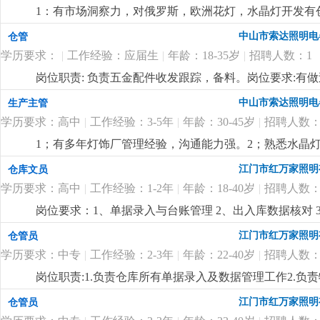
1：有市场洞察力，对俄罗斯，欧洲花灯，水晶灯开发有
力。
更详细
...
中山市索达照明电
仓管
学历要求：
|
工作经验：应届生
|
年龄：18-35岁
|
招聘人数：1
岗位职责: 负责五金配件收发跟踪，备料。岗位要求:有
中山市索达照明电
生产主管
学历要求：高中
|
工作经验：3-5年
|
年龄：30-45岁
|
招聘人数：
1；有多年灯饰厂管理经验，沟通能力强。2；熟悉水晶灯
付出精神，人品高尚。
更详细
...
江门市红万家照明
仓库文员
学历要求：高中
|
工作经验：1-2年
|
年龄：18-40岁
|
招聘人数：
岗位要求：1、单据录入与台账管理 2、出入库数据核对 3
悉进账、出账、委外流程熟悉的优先录用.熟悉仓库账务工作
江门市红万家照明
仓管员
学历要求：中专
|
工作经验：2-3年
|
年龄：22-40岁
|
招聘人数：
岗位职责:1.负责仓库所有单据录入及数据管理工作2.负责
限，中专及以上学历，18-35岁2.对数据敏感，有责任心
江门市红万家照明
仓管员
细
...