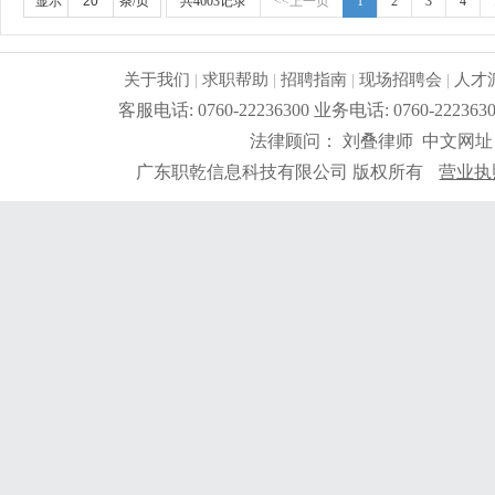
管理工作经验。任职要求：1、高中以上学历，熟悉电器
显示
条/页
共4603记录
<<上一页
1
2
3
4
质主管管理工作经验;3、熟悉iso9001质量管理体系
题:4、熟练使用电脑办公软件。
更详细
...
关于我们
|
求职帮助
|
招聘指南
|
现场招聘会
|
人才
客服电话: 0760-22236300 业务电话: 0760-2
法律顾问： 刘叠律师 中文网址
广东职乾信息科技有限公司 版权所有
营业执