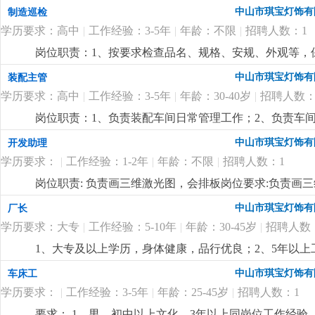
了解。4.负责采购员、计划员和车辆的管理。5.监督车辆
中山市琪宝灯饰有
制造巡检
历，电脑精通；2.5年以上非标工程灯饰企业计划管理经
学历要求：高中
|
工作经验：3-5年
|
年龄：不限
|
招聘人数：1
控制能力，有较强的管理、组织、协调、沟通能力；4.
岗位职责：1、按要求检查品名、规格、安规、外观等，保
悉酒店工程灯饰结构、安规要求，整体效果，表面加工
中山市琪宝灯饰有
装配主管
学历要求：高中
|
工作经验：3-5年
|
年龄：30-40岁
|
招聘人数：
岗位职责：1、负责装配车间日常管理工作；2、负责车
经验；2、熟悉灯饰（工程灯、非标灯饰）装配流程优先
中山市琪宝灯饰有
开发助理
学历要求：
|
工作经验：1-2年
|
年龄：不限
|
招聘人数：1
岗位职责: 负责画三维激光图，会排板岗位要求:负责画
中山市琪宝灯饰有
厂长
学历要求：大专
|
工作经验：5-10年
|
年龄：30-45岁
|
招聘人数
1、大专及以上学历，身体健康，品行优良；2、5年以
达能力强，思维敏捷，员工激励手法熟练；4、有100—
中山市琪宝灯饰有
车床工
定的培训能力，指导帮助下属成长经验丰富；
更详细
...
学历要求：
|
工作经验：3-5年
|
年龄：25-45岁
|
招聘人数：1
要求： 1、男，初中以上文化，3年以上同岗位工作经验