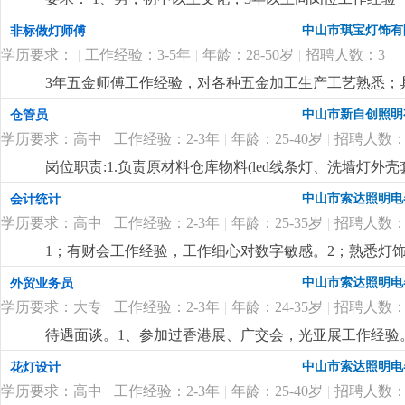
程灯饰厂工作经验优先。
更详细
...
中山市琪宝灯饰有
非标做灯师傅
学历要求：
|
工作经验：3-5年
|
年龄：28-50岁
|
招聘人数：3
3年五金师傅工作经验，对各种五金加工生产工艺熟悉；
尽快想出解决方案。
更详细
...
中山市新自创照明
仓管员
学历要求：高中
|
工作经验：2-3年
|
年龄：25-40岁
|
招聘人数：
岗位职责:1.负责原材料仓库物料(led线条灯、洗墙灯
盘点，保持数据准确性3.负责仓库物料进出单据整理录入4
中山市索达照明电
会计统计
学历要求：高中
|
工作经验：2-3年
|
年龄：25-35岁
|
招聘人数：
1；有财会工作经验，工作细心对数字敏感。2；熟悉灯饰
核算，懂看产品bom表。
更详细
...
中山市索达照明电
外贸业务员
学历要求：大专
|
工作经验：2-3年
|
年龄：24-35岁
|
招聘人数：
待遇面谈。1、参加过香港展、广交会，光亚展工作经验。
也有客户平台收入可观。
更详细
...
中山市索达照明电
花灯设计
学历要求：高中
|
工作经验：2-3年
|
年龄：25-40岁
|
招聘人数：