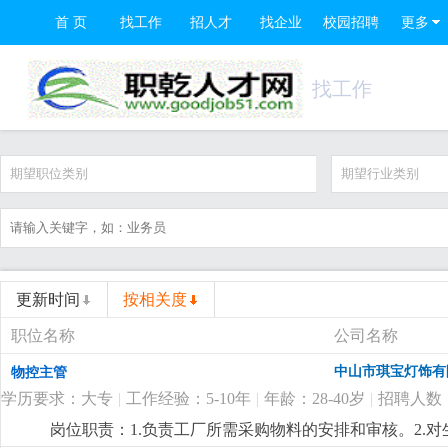
首 页
找工作
招人才
找企业
校园招聘
更多
找工作
期望职位类别
期望行业类别
更新时间
按相关度
职位名称
公司名称
中山市琪宝灯饰有
物控主管
学历要求：大专
|
工作经验：5-10年
|
年龄：28-40岁
|
招聘人数
岗位职责：1.负责工厂所需采购物料的安排和审核。2.