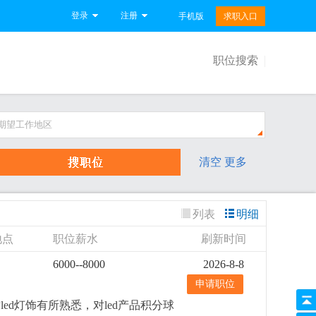
登录
注册
手机版
求职入口
职位搜索
期望工作地区
清空
更多
列表
明细
地点
职位薪水
刷新时间
6000--8000
2026-8-8
申请职位
d灯饰有所熟悉，对led产品积分球