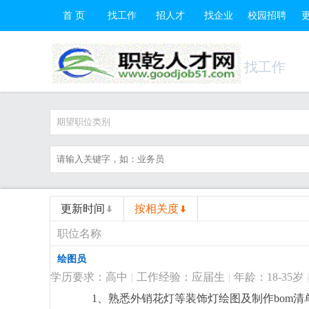
首 页
找工作
招人才
找企业
校园招聘
找工作
期望职位类别
更新时间
按相关度
职位名称
绘图员
学历要求：高中
|
工作经验：应届生
|
年龄：18-35岁
|
1、熟悉外销花灯等装饰灯绘图及制作bom清