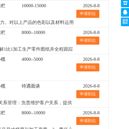
横栏
10000-15000
2026-8-8
申请职位
能力。对以上产品的色彩以及材料运用
bephotos，3dsma等软件，自主
横栏
8000--10000
2026-8-8
！！！此岗位为专职外观设计师(外
申请职位
解1比1加工生产零件图纸并全程跟踪
lidworks或pro/engineer或
小榄
4000--5000
2026-8-8
d光源应用、懂工艺、成本和结构3. 性
申请职位
灯结构具有一定的了解认识（温馨提
小榄
待遇面谈
2026-8-8
申请职位
客户关系管理：负责维护客户关系，提供
并收回应收回的款项。4、市场调
横栏
8000--10000
2026-8-8
公司产品，制定销售与推广计划。
申请职位
专或以上学历，国际贸易、外贸英语
经验，熟悉进出口操作流程者优先。