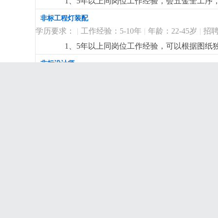
1、5年以上同岗位工作经验，会五金全工序
技能素质：熟悉网络销售技巧，了解电子商务，
强，服从性好，品质意识高，细心严谨，工
非标工程灯装配
详细
...
学历要求：
|
工作经验：5-10年
|
年龄：22-45岁
|
招聘
1、5年以上同岗位工作经验，可以根据图纸
纸带队完成项目灯具的组装。2、细心，责
非标设计师
学历要求：高中
|
工作经验：5-10年
|
年龄：25-40岁
|
1、有5年以上非标灯饰设计工作经验。熟悉灯
max等设计软件，能独立完成效果图与施工
生产跟单
学历要求：高中
|
工作经验：2-3年
|
年龄：20-40岁
|
工作内容：跟进订单进度，与业务对接，发
更详细
...
非标五金师傅
学历要求：初中
|
工作经验：5-10年
|
年龄：22-45岁
|
1、3年以上pmc管理经验， 精通pmc全
分析能力，能对接跨部门事务。3、具备优秀
设计主管
学历要求：高中
|
工作经验：10年以上
|
年龄：25-40