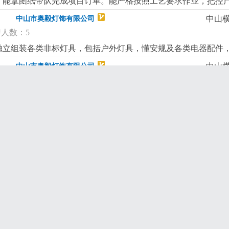
，能拿图纸带队完成项目订单。能严格按照工艺要求作业，把控
具备良好的沟通协调能力和团队合作精神工资待遇：工资4500-6
作积极主动，有团队意识。3、积极配合完成生产计划，能及时处
中山
中山市奥毅灯饰有限公司
人数：5
独立组装各类非标灯具，包括户外灯具，懂安规及各类电器配件
任心强，品质意识高，工作积极主动，有团队意识。
更详细
...
中山
中山市奥毅灯饰有限公司
招聘人数：5
饰材料、工艺与结构，有酒店等项目灯具经验或有五金工作经验优先
图。3、善沟通，责任心强，品质意识高，能配合项目进度，接受
中山
中山市奥毅灯饰有限公司
招聘人数：1
货，工作简单。职位要求：电脑操作熟练，有相关工作经验优先
中山
中山市奥毅灯饰有限公司
招聘人数：1
流程，能统筹生产计划、物料管控、进度跟进，解决相关异常。2、
的文字功底。4、有灯饰行业生产型企业经验者优先，熟练使用
中山
中山市奥毅灯饰有限公司
岁
|
招聘人数：1