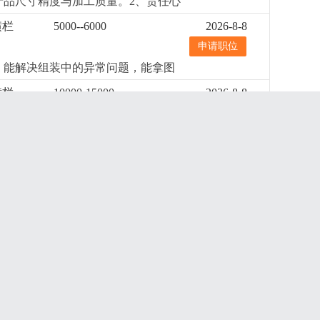
产品尺寸精度与加工质量。2、责任心
000元/月+提成
更详细
...
理加工、装配过程中的技术问题。
更
横栏
5000--6000
2026-8-8
申请职位
，能解决组装中的异常问题，能拿图
横栏
10000-15000
2026-8-8
申请职位
。2、懂安规，精通 cad、3d
加班。
更详细
...
横栏
4000--5000
2026-8-8
申请职位
，善沟通，责任心强，能适应加班。
横栏
8000--10000
2026-8-8
申请职位
具备较强的管理统筹、沟通协调、数据
办公软件。
更详细
...
横栏
待遇面谈
2026-8-8
申请职位