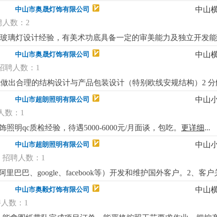
实体图优先。
更详细
...
中山
中山市奥晟灯饰有限公司
聘人数：2
ed玻璃灯设计经验，有美术功底具备一定的审美能力及独立开发
应用，运用led的特性实现产品光学效果能熟练运用autocad，ado
中山
中山市奥晟灯饰有限公司
斯、波兰等市场.底薪+高提成，欢迎有相关经验的有志之士加入
招聘人数：1
能做出合理的结构设计与产品包装设计（特别欧线安规结构）2 分
岗位要求：1 .必须熟练掌握平面绘图软件(autocad)和三维建模软（so
中山
中山市超朗照明有限公司
能进行灵活的编辑和使用2. 有一定的创作思维能力，懂得微改，熟悉le
人数：1
本公司生产产品为全品类外销家居装饰灯具，需要对各类家居装饰
10年以上出口灯饰企业同等岗位工作经验，能适应加班）
更详细
...
照明qc质检经验，待遇5000-6000元/月面谈，包吃。
更详细
...
中山
中山市超朗照明有限公司
招聘人数：1
巴巴、google、facebook等）开发和维护国外客户。2、
。3、订单跟踪：跟踪订单的生产和交付过程，确保准时交货，
中山
中山市奥毅灯饰有限公司
态和竞争对手情况。5、产品推广：通过网络平台和社交媒体推广
人数：1
并处理合同履行过程中可能出现的紧急情况。要求：教育背景：大
，具备较强的英语听说读写能力。工作经验：有一定的外贸工作