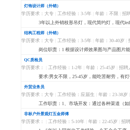
测试有了解优先； 3、有1:1放图经验，能画
灯饰设计师（外销）
学历要求：大专
|
工作经验：3-5年
|
年龄：不限
|
招
3年以上外销枝形吊灯，现代简约灯，现代l
拥有独特理解和较深认识。熟悉led光源在灯饰上的
结构工程师（外销）
开发能力及沟通能力强.主要销售欧洲、俄罗
学历要求：大专
|
工作经验：3-5年
|
年龄：30-40岁
|
销)，无相关工作经验勿扰！
更详细
...
岗位职责：1 根据设计师效果图与产品图片
样品进度3 根据打样资料的物料清单完善产品bom清单
QC质检员
unigraphics nx）并且能够对软件的功
学历要求：
|
工作经验：1-2年
|
年龄：25-45岁
|
招聘
格活泼开朗，做事沉稳细致，性格严谨4. 
示：投简历前看清职位要求，此岗位需要5-
要求:男女不限，25-45岁，能吃苦耐劳，有灯饰
外贸业务员
学历要求：大专
|
工作经验：应届生
|
年龄：23-38岁
|
工作职责：1、市场开发：通过各种渠道（如阿里
售前、售中和售后服务，处理客户投诉和反馈
非标户外景观灯五金师傅
研：收集和分析国际市场信息，了解行业动
学历要求：
|
工作经验：5-10年
|
年龄：22-45岁
|
招聘
6、业务谈判：参与商务谈判，签订合同，
等相关专业优先。语言能力：英语四级以上