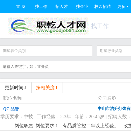
首 页
找工作
招人才
找企业
校园招聘
更多
找工作
期望职位类别
期望行业类别
更新时间
按相关度
职位名称
公司名称
中山市浩升灯饰有
QC 品管
学历要求：中技
|
工作经验：2-3年
|
年龄：20-45岁
|
招聘人数：
岗位职责: 岗位要求:1、有品质管控二年以上经验。，