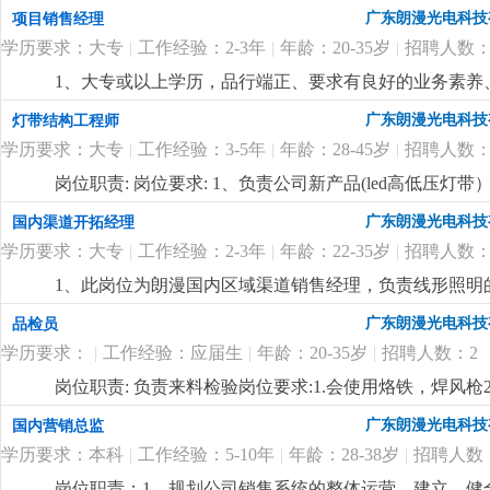
施。2、具有责任心。3、听从上级布置下的任务。
更详
广东朗漫光电科技
项目销售经理
学历要求：大专
|
工作经验：2-3年
|
年龄：20-35岁
|
招聘人数：
1、大专或以上学历，品行端正、要求有良好的业务素养、
明行业有做过工程项目销售或渠道拓展一年以上工作经验
广东朗漫光电科技
灯带结构工程师
表达能力，能听从安排适应出差。4、优秀应届毕业生也
学历要求：大专
|
工作经验：3-5年
|
年龄：28-45岁
|
招聘人数：
合的有识之士加入。
更详细
...
岗位职责: 岗位要求: 1、负责公司新产品(led高低压
产工艺（焊接、注塑成型）问题；3、负责技术资料的编
广东朗漫光电科技
国内渠道开拓经理
以上led灯带产品研发工作经验，对led灯带产品有丰富
学历要求：大专
|
工作经验：2-3年
|
年龄：22-35岁
|
招聘人数：
悉线路板原理，灯带内部结构、安装出线结构方式及相关
力，能承受较大的工作压力；6、有在led高低压灯带
1、此岗位为朗漫国内区域渠道销售经理，负责线形照明
坚持长期主义的企业，欢迎志同道合的有识之士加入
更
灯带、商业照明等相关行业销售经验的优先录用，在其
广东朗漫光电科技
品检员
3、有很强的业务能力和主动性，抗压能力强，对工作充
学历要求：
|
工作经验：应届生
|
年龄：20-35岁
|
招聘人数：2
迎志同道合的有识之士加入。
更详细
...
岗位职责: 负责来料检验岗位要求:1.会使用烙铁，焊风枪
广东朗漫光电科技
国内营销总监
学历要求：本科
|
工作经验：5-10年
|
年龄：28-38岁
|
招聘人数
岗位职责：1、规划公司销售系统的整体运营，建立、健