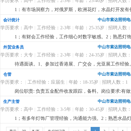
学历要求：高中
|
工作经验：2-3年
|
年龄：25-40岁
|
招聘人数：
1：有市场洞察力，对俄罗斯，欧洲花灯，水晶灯开发有
力。
更详细
...
中山市索达照明电
会计统计
学历要求：高中
|
工作经验：2-3年
|
年龄：25-35岁
|
招聘人数：
1；有财会工作经验，工作细心对数字敏感。2；熟悉灯饰
核算，懂看产品bom表。
更详细
...
中山市索达照明电
外贸业务员
学历要求：大专
|
工作经验：2-3年
|
年龄：24-35岁
|
招聘人数：
待遇面谈。1、参加过香港展、广交会，光亚展工作经验。
也有客户平台收入可观。
更详细
...
中山市索达照明电
仓管
学历要求：
|
工作经验：应届生
|
年龄：18-35岁
|
招聘人数：1
岗位职责: 负责五金配件收发跟踪，备料。岗位要求:有
中山市索达照明电
生产主管
学历要求：高中
|
工作经验：3-5年
|
年龄：30-45岁
|
招聘人数：
1；有多年灯饰厂管理经验，沟通能力强。2；熟悉水晶灯
付出精神，人品高尚。
更详细
...