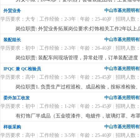
班费1:1, 月休2天，吃住有补贴
更详细
...
中山市基光照明有
外贸业务
学历要求：大专
|
工作经验：2-3年
|
年龄：25-40岁
|
招聘人数：
岗位职责: 外贸业务拓展岗位要求:灯饰相关工作2年以
进。岗位待遇:6-12k，单休，提成面议
更详细
...
中山市基光照明有
装配组长
学历要求：初中
|
工作经验：2-3年
|
年龄：26-40岁
|
招聘人数：
岗位职责: 装配车间现场管理，异常处理，订单装配进度，
饰厂管理经验。
更详细
...
中山市基光照明有
IPQC 兼 QC检验员
学历要求：高中
|
工作经验：3-5年
|
年龄：25-45岁
|
招聘人数：
岗位职责1. 负责生产过程巡检、成品检验，按标准检验
生产。3. 监督规范操作、现场5s，预防批量不良。4. 
中山市基光照明有
委外加工收发
维护量具，确保数据可追溯。岗位要求1. 高中及以上学历
学历要求：初中
|
工作经验：1-2年
|
年龄：25-45岁
|
招聘人数：
工艺和检验要求。3. 细心负责、有原则，沟通和执行力强
有灯饰厂半成品（五金喷漆件、电镀件，玻璃灯罩、布
工工艺，清点数量，开单委外，按单收货，要求会用电
中山市基光照明有
样板采购
学历要求：高中
|
工作经验：3-5年
|
年龄：25-40岁
|
招聘人数：