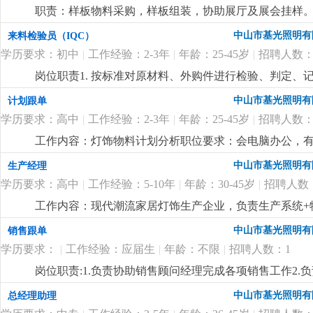
职责：样板物料采购，样板组装，协助展厅及展会挂样。 
购，能看懂配件图纸，有工程部打样配件采购经验。
更
中山市基光照明有
来料检验员（IQC）
学历要求：初中
|
工作经验：2-3年
|
年龄：25-45岁
|
招聘人数：
岗位职责1. 按标准对原材料、外购件进行检验、判定、记
检验量具，保证正常使用。4. 反馈来料异常，协助供应商
中山市基光照明有
计划跟单
以上学历，有工厂检验经验优先。2. 会使用卡尺等量具，
学历要求：高中
|
工作经验：2-3年
|
年龄：25-45岁
|
招聘人数：
简单电脑操作，如实填写记录。
更详细
...
工作内容：灯饰物料计划分析职位要求：会电脑办公，有
艺流程，懂mc物料分析，能看懂bom表和cad配件图
中山市基光照明有
生产经理
回双程车费报销
更详细
...
学历要求：高中
|
工作经验：5-10年
|
年龄：30-45岁
|
招聘人数
工作内容：现代潮流家居灯饰生产企业，负责生产系统+物
产管理和物料管理，懂现代潮流设计款灯饰的生产工艺
中山市基光照明有
销售跟单
性。
更详细
...
学历要求：
|
工作经验：应届生
|
年龄：不限
|
招聘人数：1
岗位职责:1.负责协助销售顾问经理完成各项销售工作2.
做好市场相关的各项业务事宜岗位要求:1.初中及以上学历
中山市基光照明有
总经理助理
心，做事细心，有上进心4.具有较强的沟通协调能力，亲