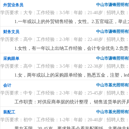
或国贸专业中专或以上学历，英文三级以上，口齿伶俐，具
中山市谦锋照明有
外贸业务员
用，待遇从优。4.若表现突出，有提升为业务员的机会
更
学历要求：大专
|
工作经验：3-5年
|
年龄：21-40岁
|
招聘人数：
1.一年或以上的外贸销售经验，女性。2.五官端正，举
于接受挑战；3.英语或国贸专业大专或以上学历，英文
中山市谦锋照明有
财务文员
客户沟通。4.从事led灯饰销售行业者优先，已经录用，
学历要求：高中
|
工作经验：2-3年
|
年龄：22-40岁
|
招聘人数：
1.女性，有一年以上出纳工作经验，会计专业优先 2.
帐；3.支付所有有关现金的业务，工资核算，发放；并开
中山市谦锋照明有
采购跟单
管人事工作（考勤等）3.财务会计专业中专以上学历优先
学历要求：高中
|
工作经验：3-5年
|
年龄：22-38岁
|
招聘人数：
商业照明成本核算经验者优先熟悉商业照明成本核算经
1.女，两年或以上的采购跟单经验，熟悉五金，注塑，l
的led灯打样流程 2.原料采购跟进，合同制定，供应
中山市基光照明有
会计
和沟通能力，具有很强的供应商管理和比价议价能力；3.熟悉掌
学历要求：中专
|
工作经验：2-3年
|
年龄：25-45岁
|
招聘人数：
从安排，具有良好的团队合作精神，执行力强，工作责
工作职责：对供应商单据的统计整理， 销售送货单的开
及归集。
更详细
...
中山市基光照明有
装配工
学历要求：初中
|
工作经验：1-2年
|
年龄：20-40岁
|
招聘人数：
男女不限，20-45岁，要求熟手会看装配图纸，主要做非标