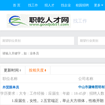
首 页
找工作
招人才
找企业
校园招聘
更多
找工作
期望职位类别
期望行业类别
更新时间
按相关度
职位名称
公司名称
中山市谦锋照明有
外贸跟单员
学历要求：大专
|
工作经验：应届生
|
年龄：18-45岁
|
招聘人数
1.应届生，女性。2.五官端正，举止大方得体，性格开