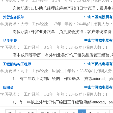
学历要求：中专
|
工作经验：3-5年
|
年龄：26-45岁
|
招聘人数：
详细
...
岗位职责: 1. 协助总经理统筹生产部门日常管理，跟
2. 负责公司人事基础工作：员工招聘、入职离职、考勤
中山市基光照明有
外贸业务跟单
公司指令，整理生产报表、会议纪要，跟进各项工作督办
学历要求：大专
|
工作经验：1-2年
|
年龄：24-40岁
|
招聘人数：
位要求:1.有工厂工作经验，懂生产管理或做过人事/行政
顺畅，服从管理，能长期稳定做。岗位待遇与福利：面
岗位职责: 外贸业务跟单，负责展会接待，客户来访接待
级，能基本交流。有类似灯饰企业工作经验。岗位待遇：单
中山市灵杰电器有
品质主管
学历要求：
|
工作经验：3-5年
|
年龄：28-45岁
|
招聘人数：1
高中或同等学历，有外销北美灯饰厂相关品质管理经验3
中山市灵杰电器有
工程部结构工程师
学历要求：高中
|
工作经验：应届生
|
年龄：28-50岁
|
招聘人数
1. 有二年以上灯饰厂绘图工作经验,2. 熟练autocad、p
作经验优先.
更详细
...
中山市灵杰电器有
绘图员
学历要求：
|
工作经验：1-2年
|
年龄：23-45岁
|
招聘人数：1
1、有一年以上外销灯饰厂绘图工作经验,熟练autocad、p
优先.
更详细
...