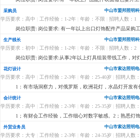
中山市盟邦照明科
采购员
学历要求：高中
|
工作经验：1-2年
|
年龄：不限
|
招聘人数：1
岗位职责: 岗位要求: 有一年以上出口灯饰配件产品采
的责任心及良好的沟通能力。
更详细
...
中山市盟邦照明科
生产线长
学历要求：初中
|
工作经验：1-2年
|
年龄：不限
|
招聘人数：2
岗位职责: 岗位要求:从事2年以上灯具组装带线工作，
产品安全规定有一定的了解，能合理安排作业员的工作
中山市索达照明电
花灯设计
详细
...
学历要求：高中
|
工作经验：2-3年
|
年龄：25-40岁
|
招聘人数：
1：有市场洞察力，对俄罗斯，欧洲花灯，水晶灯开发有
力。
更详细
...
中山市索达照明电
会计统计
学历要求：高中
|
工作经验：2-3年
|
年龄：25-35岁
|
招聘人数：
1；有财会工作经验，工作细心对数字敏感。2；熟悉灯饰
核算，懂看产品bom表。
更详细
...
中山市索达照明电
外贸业务员
学历要求：大专
|
工作经验：2-3年
|
年龄：24-35岁
|
招聘人数：