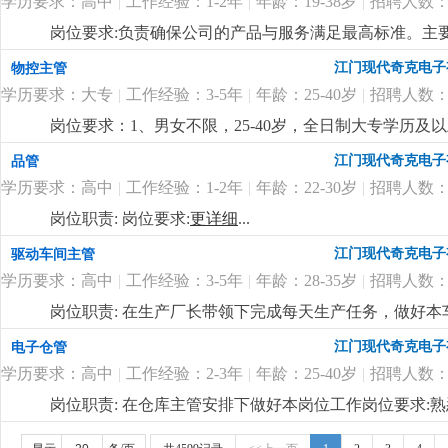
学历要求：高中
|
工作经验：1-2年
|
年龄：19-38岁
|
招聘人数：
岗位要求:负责确保公司的产品与服务满足最高标准。主
质量达标。岗位要求：1. 高中及以上学历；2. 熟悉质量
江门现代奇克电子
物控主管
真，具备较强的责任心；5. 良好的沟通能力，能与多个
学历要求：大专
|
工作经验：3-5年
|
年龄：25-40岁
|
招聘人数：
岗位要求：1、男女不限，25-40岁，全日制大专学历
pmc工作流程。2、负责订单的物料需求整理，能根据
江门现代奇克电子
品管
主理物控部门的能力，性格雷厉风行，有良好的沟通协调
学历要求：高中
|
工作经验：1-2年
|
年龄：22-30岁
|
招聘人数：
用；5、良好的沟通、协调和计划能力。岗位福利：1、薪酬幅
日慰问礼品礼金、开工红包、公司根据年度业绩颁发年终
岗位职责: 岗位要求:
更详细
...
公。
更详细
...
江门现代奇克电子
驱动车间主管
学历要求：高中
|
工作经验：3-5年
|
年龄：28-35岁
|
招聘人数：
岗位职责: 在生产厂长带领下完成每天生产任务，做好本
懂驱动贴片机和插件机操作3.包吃包住，试用期后买社保
江门现代奇克电子
电子仓管
学历要求：高中
|
工作经验：2-3年
|
年龄：25-40岁
|
招聘人数：
岗位职责: 在仓库主管安排下做好本岗位工作岗位要求
是一家专业生产led照明企业，产品主要是筒灯 天花灯