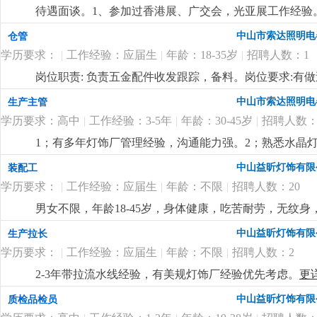
待遇面谈。1、参加过香港展、广交会，光亚展工作经验。
也有客户平台收入可观。
更详细
...
中山市索达照明电
仓管
学历要求：
|
工作经验：应届生
|
年龄：18-35岁
|
招聘人数：1
岗位职责: 负责五金配件收发跟踪，备料。岗位要求:有
中山市索达照明电
生产主管
学历要求：高中
|
工作经验：3-5年
|
年龄：30-45岁
|
招聘人数：
1；有多年灯饰厂管理经验，沟通能力强。2；熟悉水晶灯
付出精神，人品高尚。
更详细
...
中山益昕灯饰有限
装配工
学历要求：
|
工作经验：应届生
|
年龄：不限
|
招聘人数：20
男女不限，年龄18-45岁，身体健康，吃苦耐劳，无纹身
扣水电费，全勤100元，满半年工龄奖50元，最高300元
中山益昕灯饰有限
生产拉长
学历要求：
|
工作经验：应届生
|
年龄：不限
|
招聘人数：2
2-3年带拉流水线经验，有美规灯饰厂经验优先考虑。
更
中山益昕灯饰有限
质检品检员