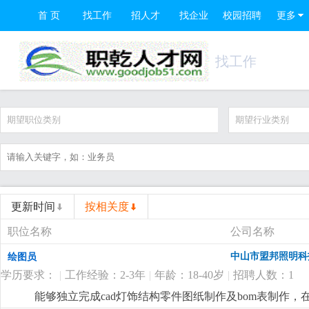
首 页
找工作
招人才
找企业
校园招聘
更多
找工作
期望职位类别
期望行业类别
更新时间
按相关度
职位名称
公司名称
中山市盟邦照明科
绘图员
学历要求：
|
工作经验：2-3年
|
年龄：18-40岁
|
招聘人数：1
能够独立完成cad灯饰结构零件图纸制作及bom表制作