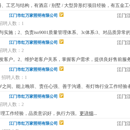
工艺与结构，有酒店 / 别墅 / 大型异形灯项目经验，有五金工
施工图。3、具备良好的沟通协调、项目统筹与品质管控能力，能
江门
江门市红万家照明有限公司
班。
更详细
...
招聘人数：1
实施；2、负责iso9001质量管理体系、3c体系:3、对品质异
、对供应商合格率的评估与辅导；5、有品质部门管理工作经验
江门
江门市红万家照明有限公司
明产品类生产企业品质主管管理工作经验;3、熟悉iso9001质
招聘人数：2
熟练使用电脑办公软件。
更详细
...
发客户。2、维护老客户关系，掌握客户需求，提供良好售前服
能力；2、良好的职业道德，高度的工作主动性和责任感；3、
江门
江门市红万家照明有限公司
招聘人数：1
35岁之间。能上晚班、责任心强、善于沟通、有灯饰行业工作经验
江门
江门市红万家照明有限公司
招聘人数：2
场管理工作经验，品质意识好，执行力强。
更详细
...
江门
江门市红万家照明有限公司