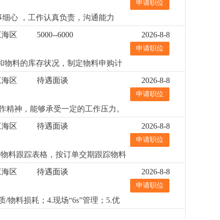
申请职位
细心 ，工作认真负责，沟通能力
强的可以放宽限制。本公司专业研发生
江海区
5000--6000
2026-8-8
申请职位
求和物料的库存状况，制定物料申购计
补货；6、 原材料控制与分析；7、
江海区
待遇面谈
2026-8-8
用office办公软件；4、两年以
申请职位
合作精神，能够承受一定的工作压力。
江海区
待遇面谈
2026-8-8
申请职位
做好物料跟踪表格，按订单交期跟踪物料
历；2、有相关的采购跟单工作经验；
江海区
待遇面谈
2026-8-8
申请职位
物料损耗；4.现场“6s”管理；5.优
验；2.高中或以上文化，熟悉电脑操