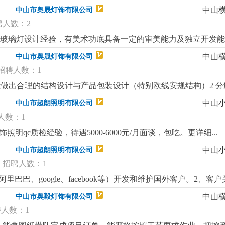
实体图优先。
更详细
...
中山
中山市奥晟灯饰有限公司
聘人数：2
ed玻璃灯设计经验，有美术功底具备一定的审美能力及独立开发
应用，运用led的特性实现产品光学效果能熟练运用autocad，ado
中山
中山市奥晟灯饰有限公司
斯、波兰等市场.底薪+高提成，欢迎有相关经验的有志之士加入
招聘人数：1
能做出合理的结构设计与产品包装设计（特别欧线安规结构）2 分
岗位要求：1 .必须熟练掌握平面绘图软件(autocad)和三维建模软（so
中山
中山市超朗照明有限公司
能进行灵活的编辑和使用2. 有一定的创作思维能力，懂得微改，熟悉le
人数：1
本公司生产产品为全品类外销家居装饰灯具，需要对各类家居装饰
10年以上出口灯饰企业同等岗位工作经验，能适应加班）
更详细
...
照明qc质检经验，待遇5000-6000元/月面谈，包吃。
更详细
...
中山
中山市超朗照明有限公司
招聘人数：1
巴巴、google、facebook等）开发和维护国外客户。2、
。3、订单跟踪：跟踪订单的生产和交付过程，确保准时交货，
中山
中山市奥毅灯饰有限公司
态和竞争对手情况。5、产品推广：通过网络平台和社交媒体推广
人数：1
并处理合同履行过程中可能出现的紧急情况。要求：教育背景：大
，具备较强的英语听说读写能力。工作经验：有一定的外贸工作