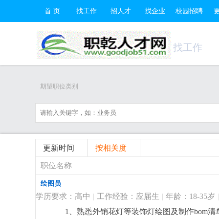
首 页
找工作
招人才
找企业
校园招聘
找工作
期望职位类别
更新时间
按相关度
职位名称
绘图员
学历要求：高中
|
工作经验：应届生
|
年龄：18-35岁
|
1、熟悉外销花灯等装饰灯绘图及制作bom清