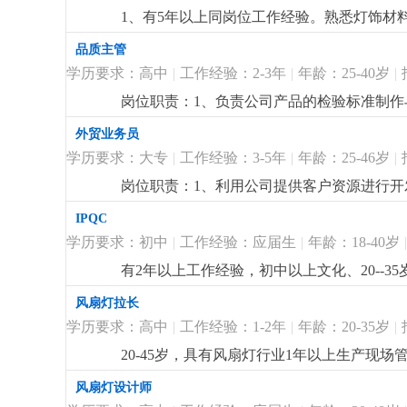
1、有5年以上同岗位工作经验。熟悉灯饰材料、
3d max 等设计软件，能独立完成方案与
品质主管
指导，解决各类问题。4、抗压力强，接受加
学历要求：高中
|
工作经验：2-3年
|
年龄：25-40岁
|
岗位职责：1、负责公司产品的检验标准制作与
应商沟通，协助供应商建立完善品管体系；4
外贸业务员
电器产品安规等相关标准；2、2年以上家居照
学历要求：大专
|
工作经验：3-5年
|
年龄：25-46岁
|
理经验丰富，能解决各类现场技术问题:4、
岗位职责：1、利用公司提供客户资源进行开
语标准，口齿清楚，较强语言表达能力和沟通
IPQC
户资源优先。
更详细
...
学历要求：初中
|
工作经验：应届生
|
年龄：18-40岁
|
有2年以上工作经验，初中以上文化、20--
风扇灯拉长
学历要求：高中
|
工作经验：1-2年
|
年龄：20-35岁
|
20-45岁，具有风扇灯行业1年以上生产现
风扇灯设计师