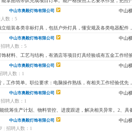
，能拿图纸带队完成项目订单。能严格按照工艺要求作业，把控
具备良好的沟通协调能力和团队合作精神工资待遇：工资4500-6
作积极主动，有团队意识。3、积极配合完成生产计划，能及时处
中山
中山市奥毅灯饰有限公司
人数：5
独立组装各类非标灯具，包括户外灯具，懂安规及各类电器配件
任心强，品质意识高，工作积极主动，有团队意识。
更详细
...
中山
中山市奥毅灯饰有限公司
招聘人数：5
饰材料、工艺与结构，有酒店等项目灯具经验或有五金工作经验优先
图。3、善沟通，责任心强，品质意识高，能配合项目进度，接受
中山
中山市奥毅灯饰有限公司
招聘人数：1
货，工作简单。职位要求：电脑操作熟练，有相关工作经验优先
中山
中山市奥毅灯饰有限公司
招聘人数：1
流程，能统筹生产计划、物料管控、进度跟进，解决相关异常。2、
的文字功底。4、有灯饰行业生产型企业经验者优先，熟练使用
中山
中山市奥毅灯饰有限公司
岁
|
招聘人数：1