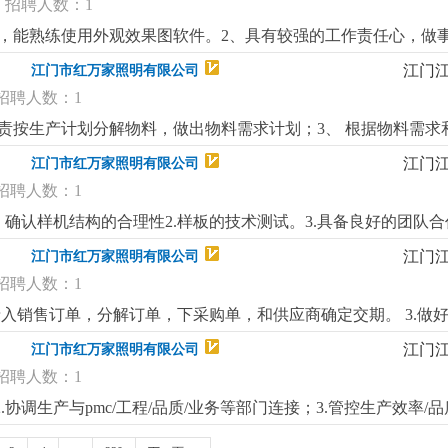
招聘人数：1
，能熟练使用外观效果图软件。2、具有较强的工作责任心，做事
图、爆炸图；4、风扇灯行业二年以上工作经验，外观设计能力较
江门
江门市红万家照明有限公司
招聘人数：1
 负责按生产计划分解物料，做出物料需求计划；3、 根据物料需
货，异常情况及时调整进度计划；5、 跟进不合格物料的退货与
江门
江门市红万家照明有限公司
职要求：1、中专或以上学历；2、工作积极，责任心强；3、熟练运
招聘人数：1
验；
更详细
...
，确认样机结构的合理性2.样板的技术测试。3.具备良好的团队
江门
江门市红万家照明有限公司
招聘人数：1
rp录入销售订单，分解订单，下采购单，和供应商确定交期。 3.
、不良品处理； 5:熟悉erp下单。任职要求：1、高中或以上学
江门
江门市红万家照明有限公司
承受压力，敢于接受挑战；4：月休两天。
更详细
...
招聘人数：1
协调生产与pmc/工程/品质/业务等部门连接；3.管控生产效率/品质/
,提升产量,保证品质岗位要求:1.2年以上风扇灯行业生产管理经