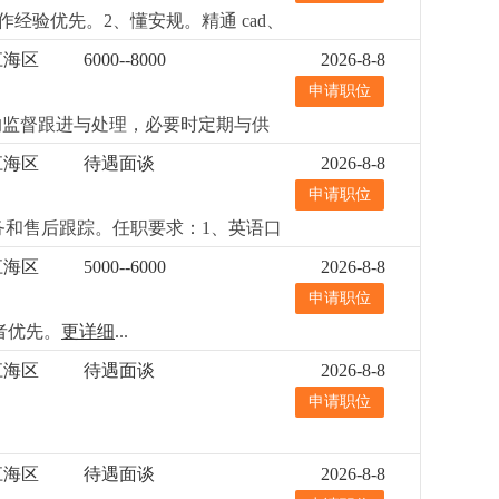
作经验优先。2、懂安规。精通 cad、
配合业务与客户对接各项目，并提供技术
江海区
6000--8000
2026-8-8
申请职位
常的监督跟进与处理，必要时定期与供
。任职要求：1、高中以上学历，熟悉
江海区
待遇面谈
2026-8-8
量管理体系。实际操作能力强，品质管
申请职位
务和售后跟踪。任职要求：1、英语口
会社媒拓客，有欧美东南亚风扇灯客
江海区
5000--6000
2026-8-8
申请职位
者优先。
更详细
...
江海区
待遇面谈
2026-8-8
申请职位
江海区
待遇面谈
2026-8-8