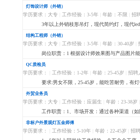
测试有了解优先； 3、有1:1放图经验，能画
灯饰设计师（外销）
学历要求：大专
|
工作经验：3-5年
|
年龄：不限
|
招
3年以上外销枝形吊灯，现代简约灯，现代l
拥有独特理解和较深认识。熟悉led光源在灯饰上的
结构工程师（外销）
开发能力及沟通能力强.主要销售欧洲、俄罗
学历要求：大专
|
工作经验：3-5年
|
年龄：30-40岁
|
销)，无相关工作经验勿扰！
更详细
...
岗位职责：1 根据设计师效果图与产品图片
样品进度3 根据打样资料的物料清单完善产品bom清单
QC质检员
unigraphics nx）并且能够对软件的功
学历要求：
|
工作经验：1-2年
|
年龄：25-45岁
|
招聘
格活泼开朗，做事沉稳细致，性格严谨4. 
示：投简历前看清职位要求，此岗位需要5-
要求:男女不限，25-45岁，能吃苦耐劳，有灯饰
外贸业务员
学历要求：大专
|
工作经验：应届生
|
年龄：23-38岁
|
工作职责：1、市场开发：通过各种渠道（如阿里
售前、售中和售后服务，处理客户投诉和反馈
非标户外景观灯五金师傅
研：收集和分析国际市场信息，了解行业动
学历要求：
|
工作经验：5-10年
|
年龄：22-45岁
|
招聘
6、业务谈判：参与商务谈判，签订合同，
等相关专业优先。语言能力：英语四级以上