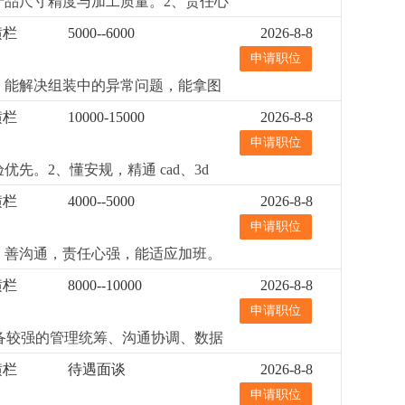
产品尺寸精度与加工质量。2、责任心
000元/月+提成
更详细
...
理加工、装配过程中的技术问题。
更
横栏
5000--6000
2026-8-8
申请职位
，能解决组装中的异常问题，能拿图
横栏
10000-15000
2026-8-8
申请职位
。2、懂安规，精通 cad、3d
加班。
更详细
...
横栏
4000--5000
2026-8-8
申请职位
，善沟通，责任心强，能适应加班。
横栏
8000--10000
2026-8-8
申请职位
具备较强的管理统筹、沟通协调、数据
办公软件。
更详细
...
横栏
待遇面谈
2026-8-8
申请职位