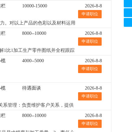
横栏
10000-15000
2026-8-8
申请职位
能力。对以上产品的色彩以及材料运用
bephotos，3dsma等软件，自主
横栏
8000--10000
2026-8-8
！！！此岗位为专职外观设计师(外
申请职位
解1比1加工生产零件图纸并全程跟踪
lidworks或pro/engineer或
小榄
4000--5000
2026-8-8
d光源应用、懂工艺、成本和结构3. 性
申请职位
灯结构具有一定的了解认识（温馨提
小榄
待遇面谈
2026-8-8
申请职位
客户关系管理：负责维护客户关系，提供
并收回应收回的款项。4、市场调
横栏
8000--10000
2026-8-8
公司产品，制定销售与推广计划。
申请职位
专或以上学历，国际贸易、外贸英语
经验，熟悉进出口操作流程者优先。