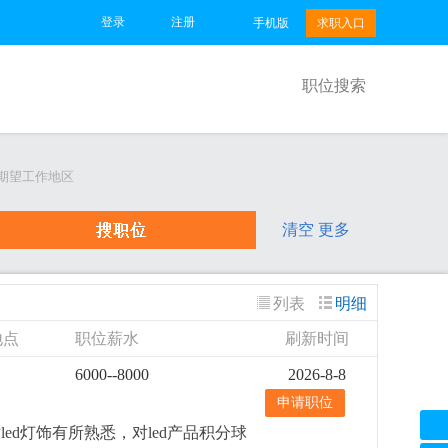
登录
注册
手机版
求职入口
职位搜索
期望工作地区
清空
更多
列表
明细
地点
职位薪水
刷新时间
6000--8000
2026-8-8
申请职位
d灯饰有所熟悉，对led产品积分球