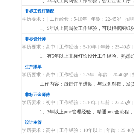
1、5年以上同岗位工作经验，会五金全工序
技能素质：熟悉网络销售技巧，了解电子商务，
强，服从性好，品质意识高，细心严谨，工
非标工程灯装配
详细
...
学历要求：
|
工作经验：5-10年
|
年龄：22-45岁
|
招聘
1、5年以上同岗位工作经验，可以根据图纸
纸带队完成项目灯具的组装。2、细心，责
非标设计师
学历要求：高中
|
工作经验：5-10年
|
年龄：25-40岁
|
1、有5年以上非标灯饰设计工作经验。熟悉灯
max等设计软件，能独立完成效果图与施工
生产跟单
学历要求：高中
|
工作经验：2-3年
|
年龄：20-40岁
|
工作内容：跟进订单进度，与业务对接，发
更详细
...
非标五金师傅
学历要求：初中
|
工作经验：5-10年
|
年龄：22-45岁
|
1、3年以上pmc管理经验， 精通pmc全
分析能力，能对接跨部门事务。3、具备优秀
设计主管
学历要求：高中
|
工作经验：10年以上
|
年龄：25-40