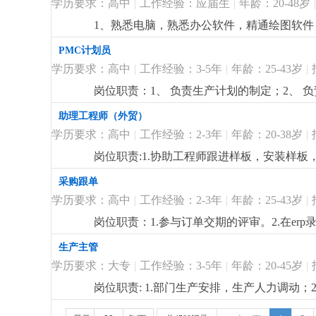
学历要求：高中
|
工作经验：应届生
|
年龄：20-48岁
|
1、熟悉电脑，熟悉办公软件，精通绘图软件
强。3、会独立制作外观图、bom表、零件
PMC计划员
产全品类风扇灯
更详细
...
学历要求：高中
|
工作经验：3-5年
|
年龄：25-43岁
|
岗位职责：1、 负责生产计划的制定；2、
划；4、 跟催材料到货进度，确保物料准时到
助理工程师（外贸）
库存呆料统计分析与上报，并提出处理建议；任
学历要求：高中
|
工作经验：2-3年
|
年龄：20-38岁
|
上灯饰照明企业工作经验，有erp系统操作经
岗位职责:1.协助工程师跟进样板，安装样板
更详细
...
采购跟单
学历要求：高中
|
工作经验：2-3年
|
年龄：25-43岁
|
岗位职责：1.参与订单交期的评审。2.在e
的进度和交期 。 4.协助供应商交货验收入仓
生产主管
3、有上进心、自信、沟通表达能力强，勇于
学历要求：大专
|
工作经验：3-5年
|
年龄：20-45岁
|
岗位职责: 1.部门生产安排，生产人力调动；2.
化产线岗位设置,提倡优化工治具降低操作难度