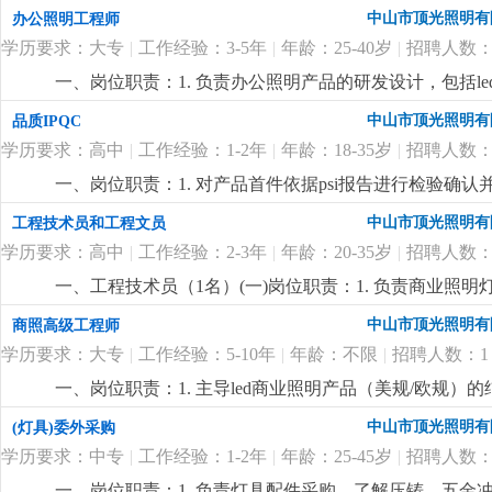
线上、线下的渠道和工具，展开产品的推广和销售。3、
中山市顶光照明有
办公照明工程师
度，树立公司形象和信誉。4、跟进处理订单和应收款等
学历要求：大专
|
工作经验：3-5年
|
年龄：25-40岁
|
招聘人数：
每月、每周进行书面工作计划、总结和会议工作报告，按时
2、英语、市场营销或国际贸易相关专业，英语听说读写
一、岗位职责：1. 负责办公照明产品的研发设计，包括l
具外贸销售经验优先。3、熟练操作阿里国际站和线上直
产品光学设计、散热模拟、结构设计及材料选型；3. 
中山市顶光照明有
品质IPQC
压力和行动力，思维敏捷，富有团队精神与责任感。
更
4. 撰写产品技术文档，协助业务团队进行客户技术支持
学历要求：高中
|
工作经验：1-2年
|
年龄：18-35岁
|
招聘人数：
二、任职要求：1. 大专及以上学历，光学、机械、电子或
面板灯、线性灯等办公灯具的结构与工艺；3. 熟练使用光学设计软件（
一、岗位职责：1. 对产品首件依据psi报告进行检验确
具；4. 熟悉国内外办公照明标准（如gb50034、ies、en1
作业过程与作业指导书的一致性，指导与监督各工序作业
中山市顶光照明有
工程技术员和工程文员
成本控制意识，有独立完成项目的能力；6. 沟通协调能
检及记录。4. 参与新产品开发与新样品试制的检验，及跟
资（面议）+ 项目激励2. 研产销一体化平台，自有模具、
学历要求：高中
|
工作经验：2-3年
|
年龄：20-35岁
|
招聘人数：
大或连续性的品质异常进行质量异常分析、上报、跟踪
合伙人。4. 年轻化团队，氛围融洽。
更详细
...
门。7. 对生产车间的不良品退料进行确认和判责。8. 
一、工程技术员（1名）(一)岗位职责：1. 负责商业照
7s管理的相关作业要求；必要时协助客户验货的备货和陪验
格、用量、替代料等信息准确完整，契合研发及生产需求。2
中山市顶光照明有
商照高级工程师
上学历。2.熟悉office办公软件3.1年以上ipqc相关工作经验
料录入、bom变更等工作，保证系统数据与生产、物料实际
2015培训，qc七大手法5.年龄18~35岁，身体健康，
学历要求：大专
|
工作经验：5-10年
|
年龄：不限
|
招聘人数：1
艺、物料匹配等问题快速排查，协同部门解决，保障生产线
培训一线员工bom及erp基础操作；定期梳理数据并出具稽
一、岗位职责：1. 主导led商业照明产品（美规/欧规）
上相关工作经验，有制造业bom编制、erp操作经验，或
作、模具开发、试产及设计优化全流程，解决关键节点技术
中山市顶光照明有
(灯具)委外采购
编制规范、物料编码规则，了解商业照明灯具产品结构及常用
输出规范准确。4. 牵头研发及生产过程中的结构工艺难
会使用cad及excel等办公软件。4. 具备生产现场异
学历要求：中专
|
工作经验：1-2年
|
年龄：25-45岁
|
招聘人数：
内3c认证要求，指导团队完成相关技术文档准备。6. 
适应生产现场办公，擅长跨部门协作。二、工程文员（1名
格：1. 机械/模具相关专业，大专及以上学历。2. 5年以
一、岗位职责：1. 负责灯具配件采购，了解压铸、五