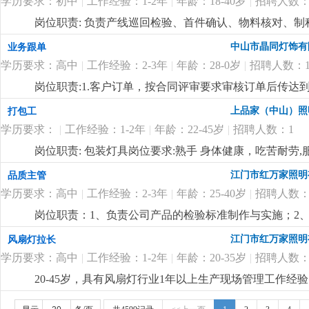
学历要求：初中
|
工作经验：1-2年
|
年龄：18-40岁
|
招聘人数：
岗位职责: 负责产线巡回检验、首件确认、物料核对、
现场品质管控。岗位要求:会使用常规量具，细心负责，有压
中山市晶同灯饰有
业务跟单
学历要求：高中
|
工作经验：2-3年
|
年龄：28-0岁
|
招聘人数：
岗位职责:1.客户订单，按合同评审要求审核订单后传
2.根据生产部反馈信息掌握生产进度及欠料、品质问题等
上品家（中山）照
打包工
安排生产，跟踪样品进度及客户确认结果。安排送样、客
学历要求：
|
工作经验：1-2年
|
年龄：22-45岁
|
招聘人数：1
知相关部门5.客户资信、客户订单、文件分发的整理和保
记、初步处理、信息传递及处理结果跟踪7.经常与客户沟通
岗位职责: 包装灯具岗位要求:熟手 身体健康，吃苦耐劳,
wod等办公软件；。自制成品输入、输出月结及成品电脑
江门市红万家照明
品质主管
顾客满意度测量程序对客户满意度进行调查及汇总分析10
守则外，心须遵守公司制定的工作守则，有违反守则的，
学历要求：高中
|
工作经验：2-3年
|
年龄：25-40岁
|
招聘人数：
优先考虑2.有较好的沟通表达能力及服务意识，具有两年
岗位职责：1、负责公司产品的检验标准制作与实施；2、负责
责任心，办事严谨4.熟练电脑操作及office办公软件
与处理，必要时定期与供应商沟通，协助供应商建立完善
以及语言表达能力
更详细
...
江门市红万家照明
风扇灯拉长
管理工作经验。任职要求：1、高中以上学历，熟悉电器
学历要求：高中
|
工作经验：1-2年
|
年龄：20-35岁
|
招聘人数：
质主管管理工作经验;3、熟悉iso9001质量管理体系
题:4、熟练使用电脑办公软件。
更详细
...
20-45岁，具有风扇灯行业1年以上生产现场管理工作经