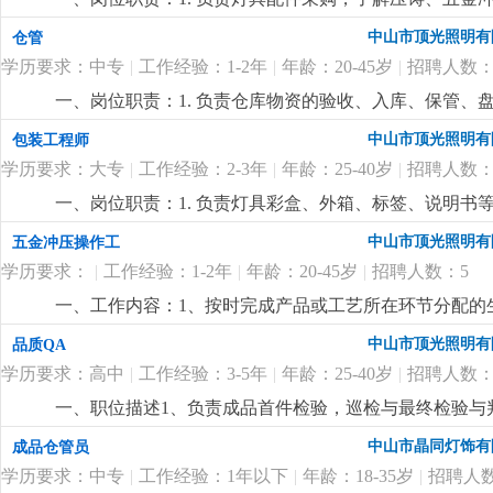
报。2. 负责商业照明新品bom表的编制、维护与更新。3.
熟悉欧盟相关标准，熟悉国内3c认证流程及要求。4. 精通autoca
化、喷砂等）：完成订单下达、交期跟进、到货跟踪及异
图纸等信息录入。(二)任职要求：1. 有灯具行业工作经
中山市顶光照明有
仓管
熟悉压铸、塑胶、五金模具及材料特性，能独立选型及优
结算付款工作。3. 维护并管理外协供应商关系，熟练使
协调能力好，亲和力佳。3. 熟练使用word、excel、ca
7. 有c1驾照优先。
更详细
...
学历要求：中专
|
工作经验：1-2年
|
年龄：20-45岁
|
招聘人数：
二、任职要求：1. 熟练使用办公软件及erp系统，具
粉、喷漆、氧化、喷砂等表面处理。2. 熟悉外协加工流
一、岗位职责：1. 负责仓库物资的验收、入库、保管、盘
成报价、对账、结算全流程，工作严谨细致，有团队合作意识
全。二、任职要求：1. 熟悉仓库收、发、存流程，有相关经
中山市顶光照明有
包装工程师
驶。
更详细
...
认真负责，能适应少量体力工作。薪资：5000-6000元
学历要求：大专
|
工作经验：2-3年
|
年龄：25-40岁
|
招聘人数：
一、岗位职责：1. 负责灯具彩盒、外箱、标签、说明书
唛头，确保符合外贸规范。3. 跟进打样，对接印刷厂，处理
中山市顶光照明有
五金冲压操作工
设计软件。2. 有灯具或外贸行业包装设计经验，熟悉出
学历要求：
|
工作经验：1-2年
|
年龄：20-45岁
|
招聘人数：5
适应加班。4. 沟通顺畅，具备团队协作意识。
更详细
...
一、工作内容：1、按时完成产品或工艺所在环节分配的
使用机床；3、严格按照工艺文件和图纸加工工件；4、
中山市顶光照明有
品质QA
维护和保养。二、任职要求：1、熟练操作冲压机床；2
学历要求：高中
|
工作经验：3-5年
|
年龄：25-40岁
|
招聘人数：
身体健康。
更详细
...
一、职位描述1、负责成品首件检验，巡检与最终检验与
验后不合格成品返工跟进及返工后成品的复检确认；4、
中山市晶同灯饰有
成品仓管员
用具的保管与保养；负责品质部文件的保管完善。二、任职
学历要求：中专
|
工作经验：1年以下
|
年龄：18-35岁
|
招聘人数
学历，懂电脑基本操作；3、2年以上成品检验相关工作经