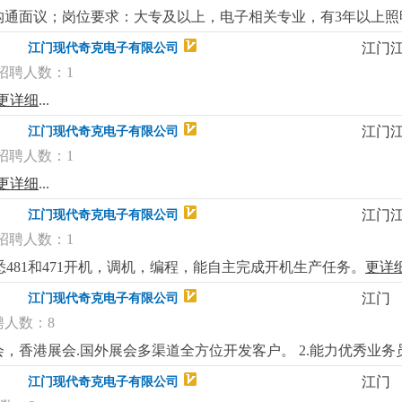
理商榷，薪酬幅度6500-8500k；2、购买江门社保、享受饭
沟通面议；岗位要求：大专及以上，电子相关专业，有3年以上照
.
江门
江门现代奇克电子有限公司
招聘人数：1
更详细
...
江门
江门现代奇克电子有限公司
招聘人数：1
更详细
...
江门
江门现代奇克电子有限公司
招聘人数：1
熟悉481和471开机，调机，编程，能自主完成开机生产任务。
更详
江门
江门现代奇克电子有限公司
聘人数：8
会，香港展会.国外展会多渠道全方位开发客户。 2.能力优秀业
，能独立运作阿里巴巴店铺；管理alibaba国际站平台，开发询
江门
江门现代奇克电子有限公司
.跟进潜在及已有批发客户，扩大市场；岗位要求:1.英语4级以