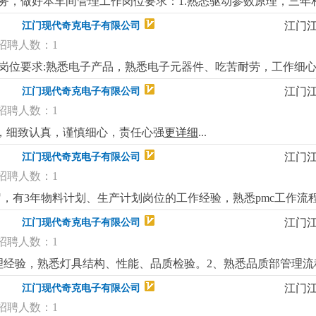
任务，做好本车间管理工作岗位要求：1.熟悉驱动参数原理，三年
详细
...
江门
江门现代奇克电子有限公司
招聘人数：1
作岗位要求:熟悉电子产品，熟悉电子元器件、吃苦耐劳，工作细心
长白班，粮期准时，环境优美、伙食丰盛，福利好。
更详细
...
江门
江门现代奇克电子有限公司
招聘人数：1
主动，细致认真，谨慎细心，责任心强
更详细
...
江门
江门现代奇克电子有限公司
招聘人数：1
0岁，有3年物料计划、生产计划岗位的工作经验，熟悉pmc工作流
定物料计划，有物料计划管控能力。3、做事有条理性、有计划
江门
江门现代奇克电子有限公司
良好的沟通、协调和计划能力。岗位福利：1、薪酬5000-650
招聘人数：1
终奖3、公司包吃工作餐、提供宿舍。4、环境优美的办公楼办公
理经验，熟悉灯具结构、性能、品质检验。2、熟悉品质部管理流
组织能力；二、工作职责1、负责新产品/变更品量产前确认，试产
江门
江门现代奇克电子有限公司
品检验规程、验货过程跟进和协调，验货异常处理并跟进结果；
招聘人数：1
，协助新产品的质量标准的建立，协助认证产品标准的执行落地