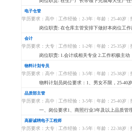
岗位职责: 在生产厂长带领下完成每天生产
作3.包吃包住，试用期后买社保4.待遇面谈
更
电子仓管
学历要求：高中
|
工作经验：2-3年
|
年龄：25-40岁
|
岗位职责: 在仓库主管安排下做好本岗位工
业，产品主要是筒灯 天花灯等，订单充足，
会计
学历要求：大专
|
工作经验：1-2年
|
年龄：25-35岁
|
岗位职责: 1.会计或相关专业 2.工作积极
物料计划专员
学历要求：高中
|
工作经验：3-5年
|
年龄：25-38岁
|
物料计划员岗位要求：1、男女不限，25-4
2、负责订单的物料需求整理，能根据订单制
品质部主管
公软件使用，熟悉erp系统使用，如金蝶；5、
学历要求：高中
|
工作经验：3-5年
|
年龄：25-40岁
|
商榷。2、节日慰问礼品礼金、开工红包、年
一、岗位要求1、商照行业3年及以上品质管
iso质量体系；4、具备良好的沟通协调和
高薪诚聘电子工程师
质部品质人员的培训和工作指导；3、制定产
学历要求：大专
|
工作经验：3-5年
|
年龄：22-38岁
|
统计和分析；5、协调和支持跨部门工作配合