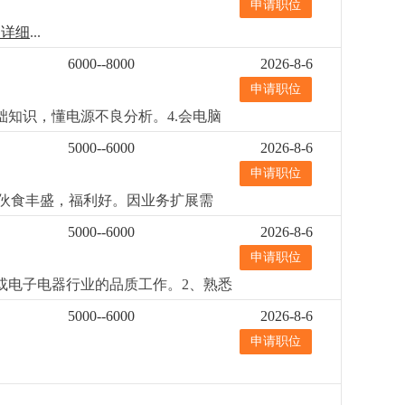
申请职位
热爱外贸销售工作，有事业心及责任
7小时）单双修。 享受国家假期。工资待
更详细
...
，公司最大努力为外贸部门搭建出好
6000--8000
2026-8-6
欢迎随时加入我们的大家庭。梦在前
们！
更详细
...
申请职位
础知识，懂电源不良分析。4.会电脑
5000--6000
2026-8-6
申请职位
，伙食丰盛，福利好。因业务扩展需
数据敏感，有责任心，工作细心，保持
5000--6000
2026-8-6
合
更详细
...
申请职位
或电子电器行业的品质工作。2、熟悉
和要求：1、负责成品的检验工作；
5000--6000
2026-8-6
资料工具；6、协助上级处理客户诉
申请职位
门社保，包吃包住。
更详细
...