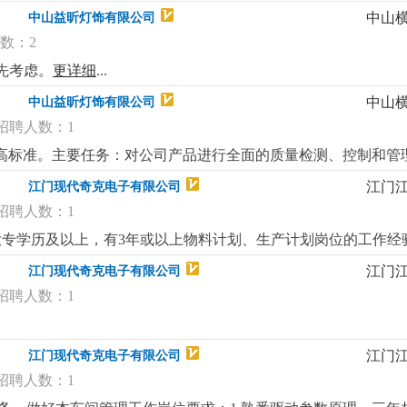
详细
...
中山
中山益昕灯饰有限公司
数：2
先考虑。
更详细
...
中山
中山益昕灯饰有限公司
招聘人数：1
高标准。主要任务：对公司产品进行全面的质量检测、控制和管理
有质检或相关领域工作经验者优先；4. 细致、认真，具备较强的责
江门
江门现代奇克电子有限公司
招聘人数：1
制大专学历及以上，有3年或以上物料计划、生产计划岗位的工作经
定物料计划，有物料计划管控能力。3、有全盘主理物控部门的能
江门
江门现代奇克电子有限公司
熟悉erp系统使用；5、良好的沟通、协调和计划能力。岗位福利：1
招聘人数：1
问礼品礼金、开工红包、公司根据年度业绩颁发年终奖3、公司
江门
江门现代奇克电子有限公司
招聘人数：1