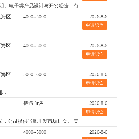
费补贴，享受外宿补助金、节日福利、
明、电子类产品设计与开发经验，有
江海区
4000--5000
2026-8-6
申请职位
江海区
4000--5000
2026-8-6
申请职位
江海区
5000--6000
2026-8-6
申请职位
细
...
待遇面谈
2026-8-6
申请职位
务员，公司提供当地开发市场机会。 美
盘、跟进客户；4.开拓销售目标市场，
4000--5000
2026-8-6
上，能熟练的跟客户面对面的沟通和回