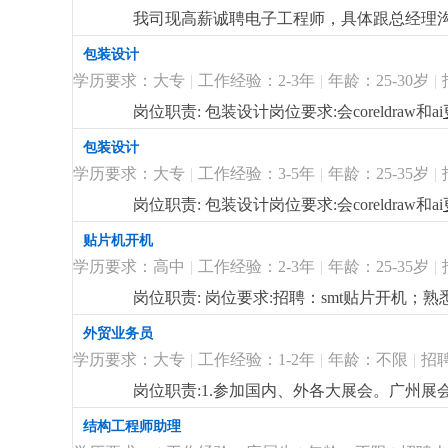
户审厂工作；三、薪酬福利1、待遇具体跟总经
我司现高薪诚聘电子工程师，具体跟总经理
法定假期等；
更详细
...
智能家居照明开发经验者优先考虑。
更详细
..
包装设计
学历要求：大专
|
工作经验：2-3年
|
年龄：25-30岁
|
岗位职责: 包装设计岗位要求:会coreldraw和ai
包装设计
学历要求：大专
|
工作经验：3-5年
|
年龄：25-35岁
|
岗位职责: 包装设计岗位要求:会coreldraw和ai
贴片机开机
学历要求：高中
|
工作经验：2-3年
|
年龄：25-35岁
|
岗位职责: 岗位要求:招聘：smt贴片开机；
外贸业务员
学历要求：大专
|
工作经验：1-2年
|
年龄：不限
|
招
岗位职责:1.参加国内、外各大展会。广州展
国市场优先。3.熟悉阿里巴巴国际站运营流程
结构工程师助理
拓展销售网络，组织建立、健全客户档案；5