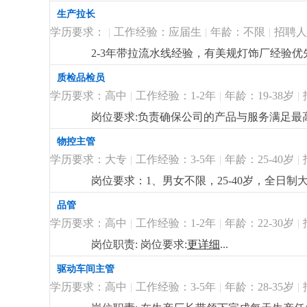
半年工龄奖50元，最高300元，月休二天。
更
生产拉长
学历要求：
|
工作经验：应届生
|
年龄：不限
|
招聘人
2-3年带拉流水线经验，有美规灯饰厂经验优
质检品检员
学历要求：高中
|
工作经验：1-2年
|
年龄：19-38岁
|
岗位要求:负责确保公司的产品与服务满足最
中及以上学历；2. 熟悉质量管理体系；3. 
物控主管
部门协同工作。
更详细
...
学历要求：大专
|
工作经验：3-5年
|
年龄：25-40岁
|
岗位要求：1、男女不限，25-40岁，全日
的物料需求整理，能根据订单分解物料、制
品管
调能力和数据统筹能力。4、熟悉办公软件使用，
学历要求：高中
|
工作经验：1-2年
|
年龄：22-30岁
|
月，具体跟总经理面试商议决定。2、节日慰
的办公楼办公。
更详细
...
岗位职责: 岗位要求:
更详细
...
驱动车间主管
学历要求：高中
|
工作经验：3-5年
|
年龄：28-35岁
|