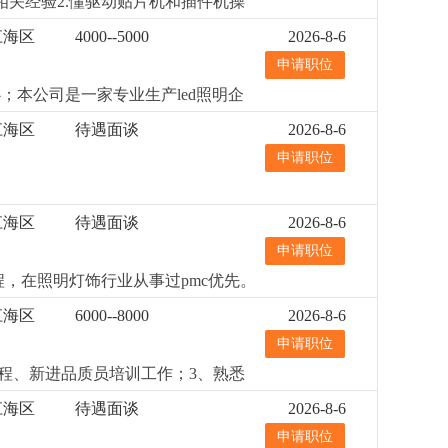
相关经验2.懂驱动贴片机和插件机操
江海区
4000--5000
2026-8-6
申请职位
；本公司是一家专业生产led照明企
江海区
待遇面谈
2026-8-6
申请职位
江海区
待遇面谈
2026-8-6
申请职位
程，在照明灯饰行业从事过pmc优先。
性、原则性强，工作细心；4、熟悉办
江海区
6000--8000
2026-8-6
0元/月，视能力和经验而定，具体面议
申请职位
。
更详细
...
程、新进品质员培训工作；3、熟悉
评估、包装设计资料校对；2、负责品
江海区
待遇面谈
2026-8-6
4、供应商质量改善指导，品质数据
申请职位
；6、跟业务部一起共同跟进各项客