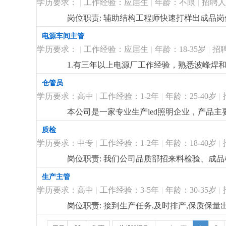
学历要求：
|
工作经验：应届生
|
年龄：不限
|
招聘人
邮件，2.大专及以上学历，国际贸易、商务
心，具备优秀的语言表达能力及组织协调能力。工作
岗位职责: 辅助结构工程师快速打样出成品
遇好，底薪+提成,员工一年实现买车， 买
电源车间主管
线上平台。 线上， 线下相结合。如果你有
方，路在脚下，在这里，可以开拓出一片属
学历要求：
|
工作经验：应届生
|
年龄：18-35岁
|
招
1.有三年以上电源厂工作经验，熟悉波峰焊和
操作，
更详细
...
仓管员
学历要求：高中
|
工作经验：1-2年
|
年龄：25-40岁
|
本公司是一家专业生产led照明企业，产品
要，我司现诚招仓管员1名，：20-40岁，
质检
账物一致，负责仓库的收发货，无不良嗜好
学历要求：中专
|
工作经验：1-2年
|
年龄：18-40岁
|
岗位职责: 我们公司品质部招来料检验、成
灯具材料和检验设备的使用。3、负责来料的
生产主管
3、对不合格品进行隔离、标识，并跟踪落实
学历要求：高中
|
工作经验：3-5年
|
年龄：30-35岁
|
求、退货的调查、检验工作；7、进仓成品包装
岗位职责: 接到生产任务,及时排产,保质保量