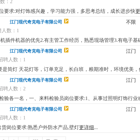
数：2
英语类相关专业；无工作经验均可，前提勤奋好学。3.有上进心,
时间：早上9：00-12：00 下午：14:00-18:00 （每天
岗位要求:对灯饰感兴趣，学习能力强，多思考总结，成长进步快
房不是梦。无限的上升空间，就怕你不敢来。阿里巴巴四星级平台
不限
江门现代奇克电子有限公司
一份年轻人不怕苦，不怕累。敢于拼搏，执着， 热爱外贸的心。
于你自己的新天地。天空海阔任你飞。也欢迎应届毕业生加入我
聘人数：1
机插件机器的优先2.有主管工作经历，熟悉现场管理3.有电子基
江门
江门现代奇克电子有限公司
招聘人数：1
主要是筒灯 天花灯等，订单充足，长白班，粮期准时，环境优美
高中及以上学历，仓管2-3年以上经验，要求对仓库流程熟悉，对
江门
江门现代奇克电子有限公司
，转正购买社保。仓管需要拉叉车送物料到车间，所以男士更适
招聘人数：2
品检验各一名，一、来料检验员岗位要求:1、从事过照明灯饰行业
检验工作，工作有责任心，敬业认真。二、成品检验员岗位职责
江门
江门现代奇克电子有限公司
处理结果；4、负责配合客人验货；5、负责保管本岗位的图纸、
招聘人数：1
安全的检验和验证。综合待遇5500-6500元/月，转正购买江
出货岗位要求:熟悉户外防水产品,壁灯
更详细
...