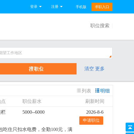
登录
注册
手机版
求职入口
职位搜索
期望工作地区
清空
更多
列表
明细
地点
职位薪水
刷新时间
横栏
5000--6000
2026-8-6
申请职位
包吃住只扣水电费，全勤100元，满