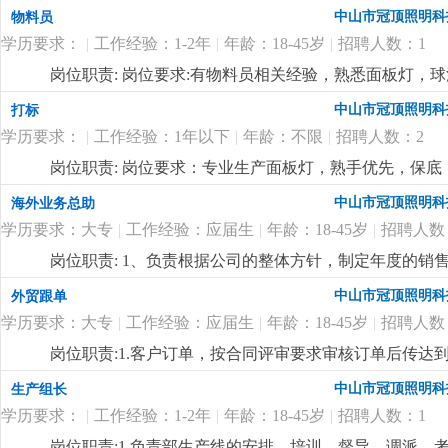
中山市冠顶照明科
物料员
学历要求：
|
工作经验：1-2年
|
年龄：18-45岁
|
招聘人数：1
岗位职责: 岗位要求:有物料员相关经验，熟悉面板灯，球
中山市冠顶照明科
打标
学历要求：
|
工作经验：1年以下
|
年龄：不限
|
招聘人数：2
岗位职责: 岗位要求：专业生产面板灯，熟手优先，保底：40
吃包住，不吃不住补贴400元，每月设有全勤奖100/月
中山市冠顶照明科
海外业务总助
学历要求：大专
|
工作经验：应届生
|
年龄：18-45岁
|
招聘人数
岗位职责: 1、负责根据公司的整体方针，制定年度的
2、负责开拓新客户，维护老客户，对新老客户进行公关
中山市冠顶照明科
外贸跟单
员协调各个部门的关系，使业务工作可以畅通进行；4、
学历要求：大专
|
工作经验：应届生
|
年龄：18-45岁
|
招聘人数
排、业务培训等，并对业务员的工作方式进行指导，监督
完成情况对其进行考核，向公司提交业务人员的奖惩建议
岗位职责:1.客户订单，按合同评审要求审核订单后传
实施各种促销、宣传活动。岗位要求:1.男性，18-45岁
2.根据生产部反馈信息掌握生产进度及欠料、品质问题等
中山市冠顶照明科
生产组长
作地点在国外，薪资10000+，具体的以面谈为准
更详细
...
安排生产，跟踪样品进度及客户确认结果。安排送样、客
学历要求：
|
工作经验：1-2年
|
年龄：18-45岁
|
招聘人数：1
知相关部门5.客户资信、客户订单、文件分发的整理和保
记、初步处理、信息传递及处理结果跟踪7.经常与客户沟通
岗位职责:1.负责部生产线的安排、培训、督导、调派