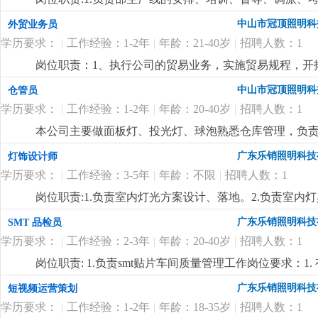
wod等办公软件；。自制成品输入、输出月结及成品电脑
掌握属员之心态与动向，及时反映属员之情况，并研拟
中山市冠顶照明科
外贸业务员
顾客满意度测量程序对客户满意度进行调查及汇总分析10
融入公司文化、热爱公司、热爱本行业、为公司创造效益
守则外，心须遵守公司制定的工作守则，有违反守则的，
学历要求：
|
工作经验：1-2年
|
年龄：21-40岁
|
招聘人数：1
生产任务、生产顺序及完成期限，产前说明并严格执行
优先考虑，男女不限2.英语能力四级以上3.有较好的沟
况，调控好生产序次与进度，带领团队按时、保质、保量
岗位职责：1、执行公司的贸易业务，实施贸易规程，开
4.工作有条理，细致、认真、有责任心，办事严谨5.熟练电
施且督导实施，确定指标产量并贯彻达成 4.负责安排人
同；3、负责生产跟踪、发货、现场监装；4、负责单证
文字撰写能力和较强的沟通协调以及语言表达能力7.上
中山市冠顶照明科
仓管员
中之自我品质控制及物料损耗有效管制之督导 6.负责品
6、业务相关资料的整理和归档；7、相关业务工作的汇报
报表之编制、审核、分析与呈报8.负责作业现场6s工作
学历要求：
|
工作经验：1-2年
|
年龄：20-40岁
|
招聘人数：1
上.3、会计算机办公软件操作；4、热爱外贸销售工作
位要求:1.1年以上生产现场管理工作经验,有电子产品生产
较强的事业心、团队合作精神和独立处事能力，勇于开拓
本公司主要做面板灯、投光灯、球泡熟悉仓库管理，负
质量控制及生产效率提升4.生产现场''6s‘管理
更详细
...
广东乐销照明科技
灯饰设计师
学历要求：
|
工作经验：3-5年
|
年龄：不限
|
招聘人数：1
岗位职责:1.负责室内灯光方案设计、落地。2.负责室
开发。岗位要求:1.3年以上室内照明设计经验，熟练使
广东乐销照明科技
SMT 品检员
台灯、壁灯、办公线条灯、洗墙灯等设计开发业务熟练。
学历要求：
|
工作经验：2-3年
|
年龄：20-40岁
|
招聘人数：1
更详细
...
岗位职责: 1.负责smt贴片车间质量管理工作岗位要求：1
片、焊接、回流焊等核心流程，熟悉 smt 产品（pcb
广东乐销照明科技
短视频运营策划
错贴、漏贴、虚焊、连锡、元器件偏移、极性反置等常见质量
学历要求：
|
工作经验：1-2年
|
年龄：18-35岁
|
招聘人数：1
备，显微镜、万用表、示波器、aoi（自动光学检测）设备