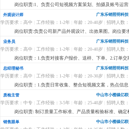
公司出粮准时，包吃、包住，绩效奖、年终奖，月休2天
岗位职责:1、负责公司短视频方案策划、拍摄及账号运
然流量。能独立运营和维护公司旗下抖音及其他短视频
广东乐销照明科技
外观设计师
曝光度和知名度。2、参与视频内容策划、选题、脚本撰
学历要求：高中
|
工作经验：1-2年
|
年龄：20-40岁
|
招聘人数：
向，善于捕捉当下热门视频、热点事件，结合品牌特性，
体验。5、1-3年新媒体运营经验，熟悉短视频平台运营
岗位职责:负责公司新产品外观设计、出效果图。岗位要求:
捉新事物，思想跳跃的应届毕业生也可！7、公司福利待
的构思、创新能力。2.工作认真负责，有团队精神，服从
广东乐销照明科技
业务员
年终奖等。
更详细
...
议。
更详细
...
学历要求：高中
|
工作经验：1-2年
|
年龄：20-40岁
|
招聘人数：
岗位职责：1.负责对接客户报价、送样、下单。2.订单
时上门拜访客户，维系客户关系。任职要求：男,18-3
广东乐销照明科技
总经理秘书
际、公关能力和抗压能力。公司客户资源稳定，待遇面
学历要求：高中
|
工作经验：1-2年
|
年龄：20-30岁
|
招聘人数：
岗位职责：1.负责日常收集、整合短视频文案，热点信
司合作的短视频运营公司作为合格的拍摄文案。2.负责协
中山市小榄镇亿联
质检主管
要求18~30岁，熟练使用基础办公软件、会用ai软件找
学历要求：中专
|
工作经验：3-5年
|
年龄：25-40岁
|
招聘人数：
收集能力，有较强的上进心和学习能力，服从安排。3.
绩效奖，社保，公费学习
更详细
...
岗位职责: 制订质量工作标准、产品质量检验标准、确
全过程的质量管理工作，对所承担的工作负责；岗位要求
中山市小榄镇亿联
销售跟单
货、索赔等异常处理，组织相关部门调查、分析协调各种