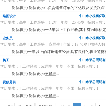
学历要求：中专
|
工作经验：1-2年
|
年龄：18-35岁
|
招聘人数：
料、半成品、成品的抽检及产线上的操作工艺流程进行巡
领导交代的各项工作任务；
更详细
...
岗位职责: 岗位要求:1.负责销售订单的下达以及发货跟
账款的回收跟进；4.负责客户投诉的信息接口传递工作；
中山市小榄镇亿联
绘图设计
更新维护等等；
更详细
...
学历要求：高中
|
工作经验：1-2年
|
年龄：25-45岁
|
招聘人数：
岗位职责: 岗位要求:一.5年以上工作经验,其中有led非
pro/e或solidworks等相关设计软件。4.认识灯具
中山市小榄镇亿联
业务员
势,能够自立完成电子或者结构设计;5.具有良好的交流
学历要求：高中
|
工作经验：应届生
|
年龄：18-40岁
|
招聘人数
际关系良好,听从管理顾全大局;主要负责新产品项目的开发及跟
有需求的人士，欢迎加入我们的团队！
更详细
...
岗位职责:一年以上的灯饰销售经验;具有良好的职业道
通，具有良好的市场开发能力，熟悉电脑操作及相关软件
中山市莱思照明有
美工
补贴 工资上不封顶；
更详细
...
学历要求：
|
工作经验：应届生
|
年龄：不限
|
招聘人数：1
岗位职责: 岗位要求:
更详细
...
中山市莱思照明有
视频剪辑
学历要求：
|
工作经验：应届生
|
年龄：不限
|
招聘人数：1
岗位职责: 岗位要求:
更详细
...