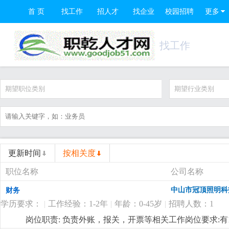
首 页
找工作
招人才
找企业
校园招聘
更多
找工作
期望职位类别
期望行业类别
更新时间
按相关度
职位名称
公司名称
中山市冠顶照明科
财务
学历要求：
|
工作经验：1-2年
|
年龄：0-45岁
|
招聘人数：1
岗位职责: 负责外账，报关，开票等相关工作岗位要求: