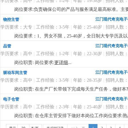
学历要求：高中
|
工作经验：1-2年
|
年龄：19-38岁
|
招聘人数：
岗位要求:负责确保公司的产品与服务满足最高标准。主
质量达标。岗位要求：1. 高中及以上学历；2. 熟悉质量
江门现代奇克电子
物控主管
真，具备较强的责任心；5. 良好的沟通能力，能与多个
学历要求：大专
|
工作经验：3-5年
|
年龄：25-40岁
|
招聘人数：
岗位要求：1、男女不限，25-40岁，全日制大专学历
pmc工作流程。2、负责订单的物料需求整理，能根据
江门现代奇克电子
品管
主理物控部门的能力，性格雷厉风行，有良好的沟通协调
学历要求：高中
|
工作经验：1-2年
|
年龄：22-30岁
|
招聘人数：
用；5、良好的沟通、协调和计划能力。岗位福利：1、薪酬幅
日慰问礼品礼金、开工红包、公司根据年度业绩颁发年终
岗位职责: 岗位要求:
更详细
...
公。
更详细
...
江门现代奇克电子
驱动车间主管
学历要求：高中
|
工作经验：3-5年
|
年龄：28-35岁
|
招聘人数：
岗位职责: 在生产厂长带领下完成每天生产任务，做好本
懂驱动贴片机和插件机操作3.包吃包住，试用期后买社保
江门现代奇克电子
电子仓管
学历要求：高中
|
工作经验：2-3年
|
年龄：25-40岁
|
招聘人数：
岗位职责: 在仓库主管安排下做好本岗位工作岗位要求
是一家专业生产led照明企业，产品主要是筒灯 天花灯