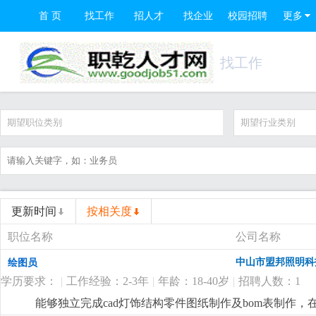
首 页
找工作
招人才
找企业
校园招聘
更多
找工作
期望职位类别
期望行业类别
更新时间
按相关度
职位名称
公司名称
中山市盟邦照明科
绘图员
学历要求：
|
工作经验：2-3年
|
年龄：18-40岁
|
招聘人数：1
能够独立完成cad灯饰结构零件图纸制作及bom表制作