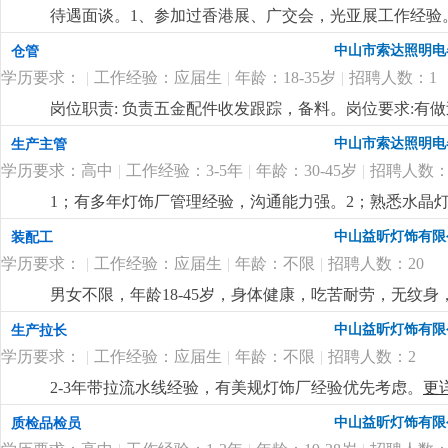
待遇面谈。1、参加过香港展、广交会，光亚展工作经验。
也有客户平台收入可观。
更详细
...
中山市索达照明电
仓管
学历要求：
|
工作经验：应届生
|
年龄：18-35岁
|
招聘人数：1
岗位职责: 负责五金配件收发跟踪，备料。岗位要求:有
中山市索达照明电
生产主管
学历要求：高中
|
工作经验：3-5年
|
年龄：30-45岁
|
招聘人数：
1；有多年灯饰厂管理经验，沟通能力强。2；熟悉水晶灯
付出精神，人品高尚。
更详细
...
中山益昕灯饰有限
装配工
学历要求：
|
工作经验：应届生
|
年龄：不限
|
招聘人数：20
男女不限，年龄18-45岁，身体健康，吃苦耐劳，无纹身
扣水电费，全勤100元，满半年工龄奖50元，最高300元
中山益昕灯饰有限
生产拉长
学历要求：
|
工作经验：应届生
|
年龄：不限
|
招聘人数：2
2-3年带拉流水线经验，有美规灯饰厂经验优先考虑。
更
中山益昕灯饰有限
质检品检员