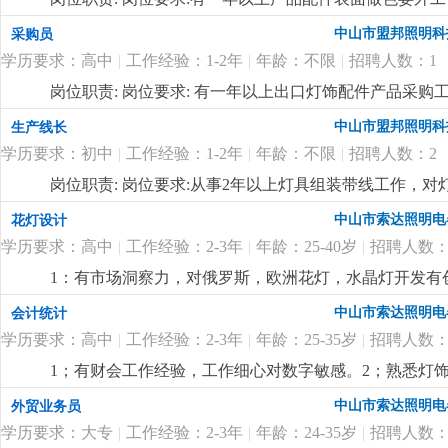
中山市盟邦照明科
采购员
学历要求：高中
|
工作经验：1-2年
|
年龄：不限
|
招聘人数：1
岗位职责: 岗位要求: 有一年以上出口灯饰配件产品采
的责任心及良好的沟通能力。
更详细
...
中山市盟邦照明科
生产线长
学历要求：初中
|
工作经验：1-2年
|
年龄：不限
|
招聘人数：2
岗位职责: 岗位要求:从事2年以上灯具组装带线工作，
产品安全规定有一定的了解，能合理安排作业员的工作
中山市索达照明电
花灯设计
详细
...
学历要求：高中
|
工作经验：2-3年
|
年龄：25-40岁
|
招聘人数：
1：有市场洞察力，对俄罗斯，欧洲花灯，水晶灯开发有
力。
更详细
...
中山市索达照明电
会计统计
学历要求：高中
|
工作经验：2-3年
|
年龄：25-35岁
|
招聘人数：
1；有财会工作经验，工作细心对数字敏感。2；熟悉灯饰
核算，懂看产品bom表。
更详细
...
中山市索达照明电
外贸业务员
学历要求：大专
|
工作经验：2-3年
|
年龄：24-35岁
|
招聘人数：