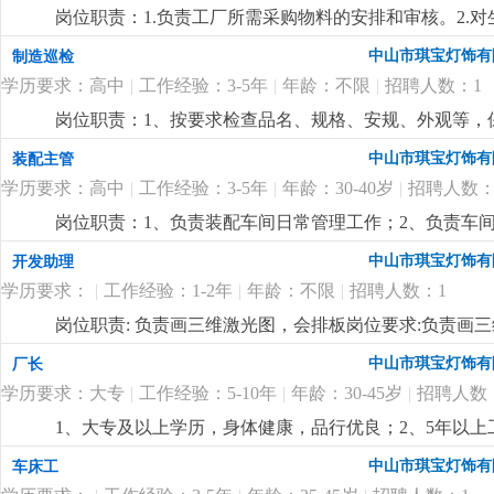
优先考虑2.有较好的沟通表达能力及服务意识，具有两年
况，调控好生产序次与进度，带领团队按时、保质、保量
岗位职责：1.负责工厂所需采购物料的安排和审核。2.
责任心，办事严谨4.熟练电脑操作及office办公软件
施且督导实施，确定指标产量并贯彻达成 4.负责安排人
了解。4.负责采购员、计划员和车辆的管理。5.监督车辆
以及语言表达能力
更详细
...
中山市琪宝灯饰有
制造巡检
中之自我品质控制及物料损耗有效管制之督导 6.负责品
历，电脑精通；2.5年以上非标工程灯饰企业计划管理经
执行，上报处理异常 8.负责安排人员执行不良品、不合
学历要求：高中
|
工作经验：3-5年
|
年龄：不限
|
招聘人数：1
控制能力，有较强的管理、组织、协调、沟通能力；4.
之编制、审核、分析与呈报10.负责作业现场6s工作及安
岗位职责：1、按要求检查品名、规格、安规、外观等，保
要求:1.1年以上生产现场管理工作经验,有电子产品生产管
悉酒店工程灯饰结构、安规要求，整体效果，表面加工
量控制及生产效率提升4.生产现场''6s‘管理
更详细
...
中山市琪宝灯饰有
装配主管
学历要求：高中
|
工作经验：3-5年
|
年龄：30-40岁
|
招聘人数：
岗位职责：1、负责装配车间日常管理工作；2、负责车
经验；2、熟悉灯饰（工程灯、非标灯饰）装配流程优先
中山市琪宝灯饰有
开发助理
学历要求：
|
工作经验：1-2年
|
年龄：不限
|
招聘人数：1
岗位职责: 负责画三维激光图，会排板岗位要求:负责画
中山市琪宝灯饰有
厂长
学历要求：大专
|
工作经验：5-10年
|
年龄：30-45岁
|
招聘人数
1、大专及以上学历，身体健康，品行优良；2、5年以
达能力强，思维敏捷，员工激励手法熟练；4、有100—
中山市琪宝灯饰有
车床工
定的培训能力，指导帮助下属成长经验丰富；
更详细
...