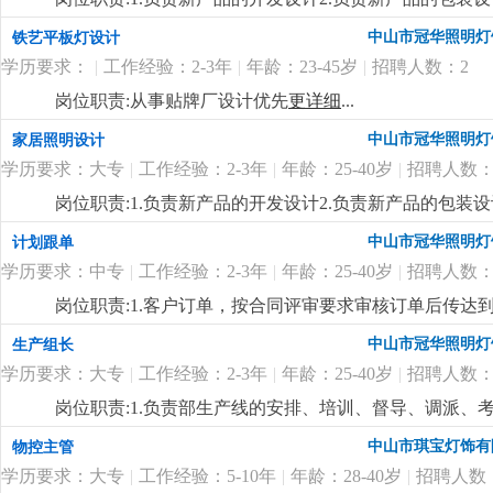
制定新产品的工艺流程岗位要求:1.中专以上学历，产品
中山市冠华照明灯
铁艺平板灯设计
功底3.有二年灯饰行业灯饰产品设计工作经验4.有欧、美
学历要求：
|
工作经验：2-3年
|
年龄：23-45岁
|
招聘人数：2
岗位职责:从事贴牌厂设计优先
更详细
...
中山市冠华照明灯
家居照明设计
学历要求：大专
|
工作经验：2-3年
|
年龄：25-40岁
|
招聘人数：
岗位职责:1.负责新产品的开发设计2.负责新产品的包装设
制定新产品的工艺流程岗位要求:1.大专以上学历，产品
中山市冠华照明灯
计划跟单
功底3.有二年灯饰行业灯饰产品设计工作经验4.有欧、美
学历要求：中专
|
工作经验：2-3年
|
年龄：25-40岁
|
招聘人数：
岗位职责:1.客户订单，按合同评审要求审核订单后传
2.根据生产部反馈信息掌握生产进度及欠料、品质问题等
中山市冠华照明灯
生产组长
安排生产，跟踪样品进度及客户确认结果。安排送样、客
学历要求：大专
|
工作经验：2-3年
|
年龄：25-40岁
|
招聘人数：
知相关部门5.客户资信、客户订单、文件分发的整理和保
记、初步处理、信息传递及处理结果跟踪7.经常与客户沟通
岗位职责:1.负责部生产线的安排、培训、督导、调派
wod等办公软件；。自制成品输入、输出月结及成品电脑
掌握属员之心态与动向，及时反映属员之情况，并研拟
中山市琪宝灯饰有
物控主管
顾客满意度测量程序对客户满意度进行调查及汇总分析10
融入公司文化、热爱公司、热爱本行业、为公司创造效益
守则外，心须遵守公司制定的工作守则，有违反守则的，
学历要求：大专
|
工作经验：5-10年
|
年龄：28-40岁
|
招聘人数
生产任务、生产顺序及完成期限，产前说明并严格执行