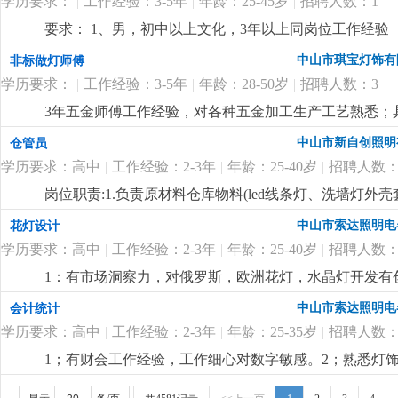
学历要求：
|
工作经验：3-5年
|
年龄：25-45岁
|
招聘人数：1
要求： 1、男，初中以上文化，3年以上同岗位工作经验
程灯饰厂工作经验优先。
更详细
...
中山市琪宝灯饰有
非标做灯师傅
学历要求：
|
工作经验：3-5年
|
年龄：28-50岁
|
招聘人数：3
3年五金师傅工作经验，对各种五金加工生产工艺熟悉；
尽快想出解决方案。
更详细
...
中山市新自创照明
仓管员
学历要求：高中
|
工作经验：2-3年
|
年龄：25-40岁
|
招聘人数：
岗位职责:1.负责原材料仓库物料(led线条灯、洗墙灯
盘点，保持数据准确性3.负责仓库物料进出单据整理录入4
中山市索达照明电
花灯设计
学历要求：高中
|
工作经验：2-3年
|
年龄：25-40岁
|
招聘人数：
1：有市场洞察力，对俄罗斯，欧洲花灯，水晶灯开发有
力。
更详细
...
中山市索达照明电
会计统计
学历要求：高中
|
工作经验：2-3年
|
年龄：25-35岁
|
招聘人数：
1；有财会工作经验，工作细心对数字敏感。2；熟悉灯饰
核算，懂看产品bom表。
更详细
...