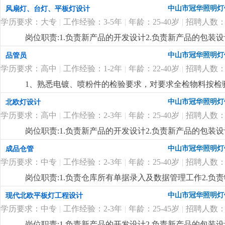
排，熟悉当地市场。
更详细
...
中山市冠华照明灯
风扇灯、台灯、平板灯设计
学历要求：大专
|
工作经验：3-5年
|
年龄：25-40岁
|
招聘人数：
岗位职责:1.负责新产品的开发设计2.负责新产品的包装设
制定新产品的工艺流程岗位要求:1.大专以上学历，产品
中山市冠华照明灯
品管员
功底3.有二年灯饰行业灯饰产品设计工作经验4.有欧、美
学历要求：高中
|
工作经验：1-2年
|
年龄：22-40岁
|
招聘人数：
1、熟悉电镀、喷粉件的检验要求，对要求全检物料按检
良品贴不合格标通知仓库退供应商。 3、能看懂产品结
中山市冠华照明灯
北欧灯设计
4、对所检验的产品能及时按公司要求填写检验报告，有
学历要求：高中
|
工作经验：2-3年
|
年龄：25-40岁
|
招聘人数：
岗位职责:1.负责新产品的开发设计2.负责新产品的包装设
制定新产品的工艺流程岗位要求:1.高中以上学历，产品
中山市冠华照明灯
成品仓管
功底3.有二年灯饰行业灯饰产品设计工作经验4.有北欧
学历要求：中专
|
工作经验：2-3年
|
年龄：25-40岁
|
招聘人数：
七八（余先生）
更详细
...
岗位职责:1.负责仓库所有单据录入及数据管理工作2.负
上学历，25-40岁2.对数据敏感，有责任心3.一年以上仓
中山市冠华照明灯
现代北欧平板灯工程设计
学历要求：中专
|
工作经验：2-3年
|
年龄：25-45岁
|
招聘人数：
岗位职责:1.负责新产品的开发设计2.负责新产品的包装设