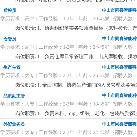
产工艺（焊接、注塑成型）问题；3、负责技术资料的编
中山市同喜智能科
质检员
以上led灯带产品研发工作经验，对led灯带产品有丰富
学历要求：高中
|
工作经验：1-2年
|
年龄：20-45岁
|
招聘人数：
悉线路板原理，灯带内部结构、安装出线结构方式及相关
力，能承受较大的工作压力；6、有在led高低压灯带
岗位职责: 1、协助组织落实各项质量目标（来料检验
坚持长期主义的企业，欢迎志同道合的有识之士加入
更
2、现场巡检预防质量事故的发生，解决现场的质量问题
中山市同喜智能科
仓管员
障分析并进行跟踪处理；4、协助公司相关部门制订公司的产品质
学历要求：高中
|
工作经验：1-2年
|
年龄：24-45岁
|
招聘人数：
2、熟练使用办公软件；3、工作认真负责，良好的沟通
岗位职责: 1、负责仓库日常管理工作，出入库验收、摆
持仓库内货品和环境的干净整洁；4、负责仓库5s工作；岗
中山市同喜智能科
生产主管
系统；3、服从管理、能适应加班；
更详细
...
学历要求：大专
|
工作经验：2-3年
|
年龄：26-45岁
|
招聘人数：
岗位职责: 1. 全面控制、协调生产部门的人员管理及各
度；3. 跟踪生产情况、产品需求、生产过程、产值目标
中山市同喜智能科
品质副主管
及时追踪，并提出合理化建议；5. 参与提高生产效率和
学历要求：大专
|
工作经验：2-3年
|
年龄：18-35岁
|
招聘人数：
产现场的安全和清洁；岗位要求:1. 高中及以上学历，3
律知识，熟悉生产流程，精通生产管理知识；3. 具备
岗位职责: 1、负责来料、dip、组装、老化、包装品
分析和解决问题能力；4. 具有一定的办公软件使用操作技
控制措施的执行情况；3、负责sip的制定及完善，优化
中山市同喜智能科
外贸业务员
查监督iqc/ipcq/qa质检团队的运作，做好质检作业
学历要求：大专
|
工作经验：2-3年
|
年龄：22-45岁
|
招聘人数：
结果导向回复，发动团队推动工作；6、在品质经理的领