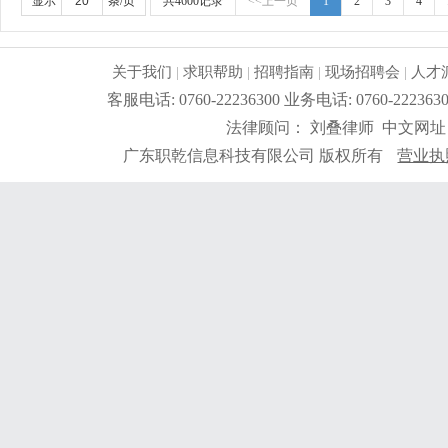
显示
条/页
共4600记录
<<上一页
1
2
3
4
沟通和协作。3、职业素养：具备较强的责任心和敬业精
承受一定的工作压力。
更详细
...
关于我们
|
求职帮助
|
招聘指南
|
现场招聘会
|
人才
客服电话: 0760-22236300 业务电话: 0760-2
法律顾问： 刘叠律师 中文网址
广东职乾信息科技有限公司 版权所有
营业执