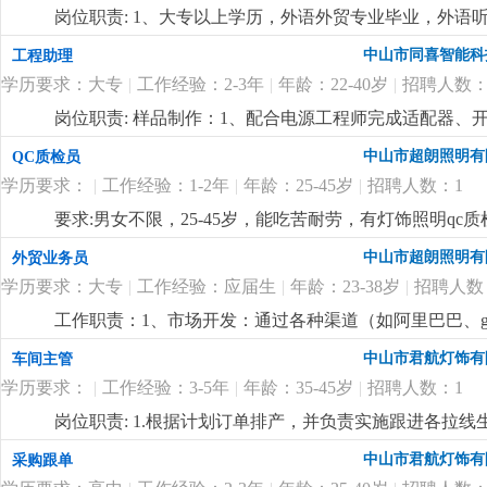
专业，大专或以上学历；2、3-5年以上led驱动电源或
岗位职责: 1、大专以上学历，外语外贸专业毕业，外语
体系工作经验；3、有一定的产品分析能力，熟悉iso9001-
压能力，具备良好的沟通与应变能力；3、工作积极主动、
中山市同喜智能科
工程助理
法；熟练使用spc, msa, 柏拉图等统计与分析工具，
开关类销售方面工作经验优先；岗位要求:1、主要负责
沟通，能够与不同层级的人员沟通，发动团队的积极性去
学历要求：大专
|
工作经验：2-3年
|
年龄：22-40岁
|
招聘人数：
工作；3、国内外客户的接洽接待工作；4、自主客户订
题，有较强的承压能力，能接受挑战；6、能适应加班，
市场的开发，公司采取线下线上相结合的模式，每年组织
岗位职责: 样品制作：1、配合电源工程师完成适配器
个国际境外专业展会等
更详细
...
装、半成品 / 成品样机制作；2、物料管理：bom 核
中山市超朗照明有
QC质检员
进、物料退换处理；样机测试辅助：1、协助工程师做上
学历要求：
|
工作经验：1-2年
|
年龄：25-45岁
|
招聘人数：1
据、整理测试报告；样板整理归档：2、样机编号、拍照
点）整理归档；问题反馈：3、打样过程中焊接不良、物
要求:男女不限，25-45岁，能吃苦耐劳，有灯饰照明qc质检
辅料 / 治具管理：焊台、万用表、负载、老化架、线材
中山市超朗照明有
外贸业务员
样品寄送、来料样板核对、工程变更样板更换、临时交办
管理相关专业优先（需具备学习能力）；2、熟练使用office
学历要求：大专
|
工作经验：应届生
|
年龄：23-38岁
|
招聘人数
3、沟通协调能力强，责任心强，工作细致，能承受一定
工作职责：1、市场开发：通过各种渠道（如阿里巴巴、goog
节奏；4、有相关行业经验（1-3年）者优先录用；5、
理：负责维护客户关系，提供售前、售中和售后服务，处
中山市君航灯饰有
车间主管
程，确保准时交货，并收回应收回的款项。4、市场调研
学历要求：
|
工作经验：3-5年
|
年龄：35-45岁
|
招聘人数：1
5、产品推广：通过网络平台和社交媒体推广公司产品，
同，并处理合同履行过程中可能出现的紧急情况。要求
岗位职责: 1.根据计划订单排产，并负责实施跟进各拉线
优先。语言能力：英语四级以上，具备较强的英语听说
负责生产进度和质量管控（报表）；4.协助拉线培训新员
中山市君航灯饰有
采购跟单
流程者优先。技能素质：熟悉网络销售技巧，了解电子
率；6.协助品质部门监督，执行生产中质量体系，杜绝不