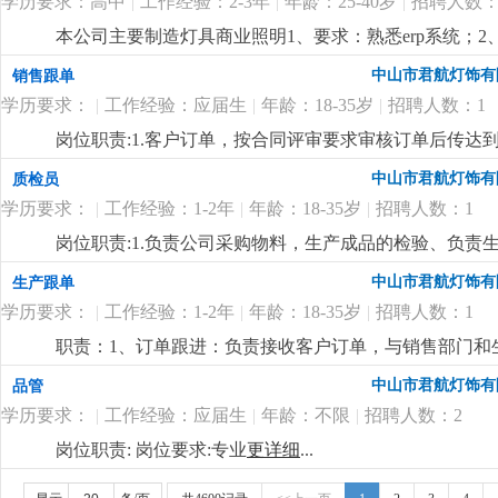
4500-6000元/月+提成
更详细
...
学历要求：高中
|
工作经验：2-3年
|
年龄：25-40岁
|
招聘人数：
隐患等工作；岗位要求：1、有三年以上洗墙灯，筒灯的
等岗位管理工作经验；4、能力突出者，工资面谈。
更详
本公司主要制造灯具商业照明1、要求：熟悉erp系统；
（仓库、订单所需）生成采购单，做好采购跟踪表格；4
中山市君航灯饰有
销售跟单
学历要求：
|
工作经验：应届生
|
年龄：18-35岁
|
招聘人数：1
岗位职责:1.客户订单，按合同评审要求审核订单后传
2.根据生产部反馈信息掌握生产进度及欠料、品质问题等
中山市君航灯饰有
质检员
安排生产，跟踪样品进度及客户确认结果。安排送样、客
学历要求：
|
工作经验：1-2年
|
年龄：18-35岁
|
招聘人数：1
知相关部门5.客户资信、客户订单、文件分发的整理和保
踪7.经常与客户沟通，保持良好关系，争取客户订单8.能熟
岗位职责:1.负责公司采购物料，生产成品的检验、负
的其他之事宜岗位要求:1.高中以上学历或相关工作经验
如实记录和反馈2.负责对出现的产品质量问题进行分析
中山市君航灯饰有
生产跟单
上的工作经验者优先考虑3.工作有条理，细致、认真、有责
实3.协助做好生产一线员工的品质意识和品质识别能力培训
的网络知识
更详细
...
学历要求：
|
工作经验：1-2年
|
年龄：18-35岁
|
招聘人数：1
能力，对新事物的接受能力强3.具备一定的文字功底和
作流程4.能吃苦，工作细心，有严谨的工作态度，有很
职责：1、订单跟进：负责接收客户订单，与销售部门和
详细
...
生产计划。在生产过程中，密切跟踪订单的生产进度，
中山市君航灯饰有
品管
保订单按时交付。2、物料管理：根据生产订单，协助采
学历要求：
|
工作经验：应届生
|
年龄：不限
|
招聘人数：2
货。对物料的库存进行监控，及时反馈物料的库存情况，
整理和分析生产过程中的相关数据，如生产进度、产品质
岗位职责: 岗位要求:专业
更详细
...
或相关工作经验者优先，熟悉生产流程和供应链管理。2、技
的数据分析和报表制作能力。同时，需要具备一定的沟