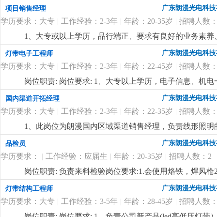
与制定公司销售中长期规划，依据公司整体销售目标年度
广东朗漫光电科技
项目销售经理
程，完成销售任务；3、负责销售团队管理和建设，对销
学历要求：大专
|
工作经验：2-3年
|
年龄：20-35岁
|
招聘人数：
任职要求：1、本科或以上学历，品行端正、要求有良好
关能力，具有一定的市场分析和客户布局等市场营销理念
1、大专或以上学历，品行端正、要求有良好的业务素养、
作经验，两年以上同职位管理工作经验，有led线形照明
明行业有做过工程项目销售或渠道拓展一年以上工作经验
广东朗漫光电科技
灯带电子工程师
16年的企业，定位高端，应聘者需具备独特的营销理念
表达能力，能听从安排适应出差。4、优秀应届毕业生也
迎志同道合的有识之士加入。有梦想，有激情，躺平者
学历要求：大专
|
工作经验：2-3年
|
年龄：22-45岁
|
招聘人数：
合的有识之士加入。
更详细
...
岗位职责: 岗位要求: 1、大专以上学历，电子信息、机
先；3、精通开发设计软件protel99se；熟悉线路板
广东朗漫光电科技
国内渠道开拓经理
的沟通协调能力，能承受一定的工作压力。
更详细
...
学历要求：大专
|
工作经验：2-3年
|
年龄：22-35岁
|
招聘人数：
1、此岗位为朗漫国内区域渠道销售经理，负责线形照明
灯带、商业照明等相关行业销售经验的优先录用，在其
广东朗漫光电科技
品检员
3、有很强的业务能力和主动性，抗压能力强，对工作充
学历要求：
|
工作经验：应届生
|
年龄：20-35岁
|
招聘人数：2
迎志同道合的有识之士加入。
更详细
...
岗位职责: 负责来料检验岗位要求:1.会使用烙铁，焊风枪
广东朗漫光电科技
灯带结构工程师
学历要求：大专
|
工作经验：3-5年
|
年龄：28-45岁
|
招聘人数：
岗位职责: 岗位要求: 1、负责公司新产品(led高低压