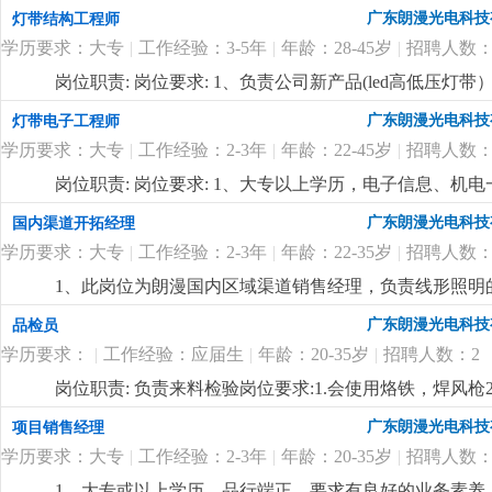
与制定公司销售中长期规划，依据公司整体销售目标年度
广东朗漫光电科技
灯带结构工程师
程，完成销售任务；3、负责销售团队管理和建设，对销
学历要求：大专
|
工作经验：3-5年
|
年龄：28-45岁
|
招聘人数：
任职要求：1、本科或以上学历，品行端正、要求有良好
关能力，具有一定的市场分析和客户布局等市场营销理念
岗位职责: 岗位要求: 1、负责公司新产品(led高低压
作经验，两年以上同职位管理工作经验，有led线形照明
产工艺（焊接、注塑成型）问题；3、负责技术资料的编
广东朗漫光电科技
灯带电子工程师
16年的企业，定位高端，应聘者需具备独特的营销理念
以上led灯带产品研发工作经验，对led灯带产品有丰富
迎志同道合的有识之士加入。有梦想，有激情，躺平者
学历要求：大专
|
工作经验：2-3年
|
年龄：22-45岁
|
招聘人数：
悉线路板原理，灯带内部结构、安装出线结构方式及相关
力，能承受较大的工作压力；6、有在led高低压灯带
岗位职责: 岗位要求: 1、大专以上学历，电子信息、机
坚持长期主义的企业，欢迎志同道合的有识之士加入
更
先；3、精通开发设计软件protel99se；熟悉线路板
广东朗漫光电科技
国内渠道开拓经理
的沟通协调能力，能承受一定的工作压力。
更详细
...
学历要求：大专
|
工作经验：2-3年
|
年龄：22-35岁
|
招聘人数：
1、此岗位为朗漫国内区域渠道销售经理，负责线形照明
灯带、商业照明等相关行业销售经验的优先录用，在其
广东朗漫光电科技
品检员
3、有很强的业务能力和主动性，抗压能力强，对工作充
学历要求：
|
工作经验：应届生
|
年龄：20-35岁
|
招聘人数：2
迎志同道合的有识之士加入。
更详细
...
岗位职责: 负责来料检验岗位要求:1.会使用烙铁，焊风枪
广东朗漫光电科技
项目销售经理
学历要求：大专
|
工作经验：2-3年
|
年龄：20-35岁
|
招聘人数：
1、大专或以上学历，品行端正、要求有良好的业务素养、