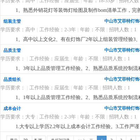
学历要求：高中
|
工作经验：应届生
|
年龄：18-35岁
|
招聘人数
有一定的创作思维能力，懂得微改，熟悉led光源应用、
谨4. 本公司生产产品为全品类外销家居装饰灯具，需
1、熟悉外销花灯等装饰灯绘图及制作bom清单工作，完
前看清职位要求，此岗位需要5-10年以上出口灯饰企业
所熟悉，对led产品积分球测试有了解优先； 3、有1:1
中山市艾菲特灯饰
组装主管
学历要求：高中
|
工作经验：2-3年
|
年龄：不限
|
招聘人数：1
1、高中以上文化2、有在灯饰厂2年以上组装管理经验3
中山市艾菲特灯饰
品质主管
学历要求：
|
工作经验：应届生
|
年龄：不限
|
招聘人数：1
1、3年以上品质管理工作经验。2、熟悉品质系统控制
灯品质管理经验。
更详细
...
中山市艾菲特灯饰
品质组长
学历要求：
|
工作经验：应届生
|
年龄：不限
|
招聘人数：1
1、1年以上品质管理工作经验。2、熟悉品质系统控制
中山市艾菲特灯饰
成本会计
学历要求：大专
|
工作经验：2-3年
|
年龄：不限
|
招聘人数：1
1.大专以上学历2.2年以上成本会计工作经验。3.工作严谨
行业优先。
更详细
...