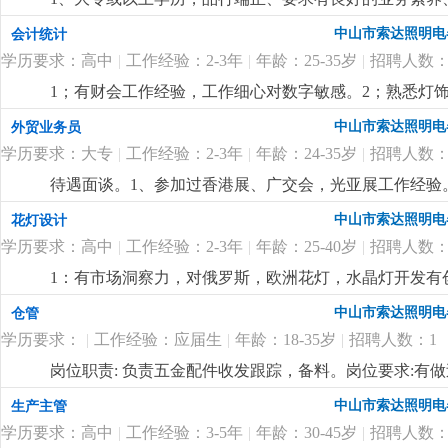
明行业有做过工程项目销售或渠道拓展一年以上工作经验
中山市索达照明电
会计统计
表达能力，能听从安排适应出差。4、优秀应届毕业生也
学历要求：高中
|
工作经验：2-3年
|
年龄：25-35岁
|
招聘人数：
合的有识之士加入。
更详细
...
1；有财会工作经验，工作细心对数字敏感。2；熟悉灯饰
核算，懂看产品bom表。
更详细
...
中山市索达照明电
外贸业务员
学历要求：大专
|
工作经验：2-3年
|
年龄：24-35岁
|
招聘人数：
待遇面谈。1、参加过香港展、广交会，光亚展工作经验。
也有客户平台收入可观。
更详细
...
中山市索达照明电
花灯设计
学历要求：高中
|
工作经验：2-3年
|
年龄：25-40岁
|
招聘人数：
1：有市场洞察力，对俄罗斯，欧洲花灯，水晶灯开发有
力。
更详细
...
中山市索达照明电
仓管
学历要求：
|
工作经验：应届生
|
年龄：18-35岁
|
招聘人数：1
岗位职责: 负责五金配件收发跟踪，备料。岗位要求:有
中山市索达照明电
生产主管
学历要求：高中
|
工作经验：3-5年
|
年龄：30-45岁
|
招聘人数：