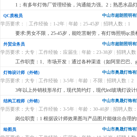
1；有多年灯饰厂管理经验，沟通能力强。2；熟悉水晶灯
付出精神，人品高尚。
更详细
...
中山市超朗照明有
QC质检员
学历要求：
|
工作经验：1-2年
|
年龄：25-45岁
|
招聘人数：1
要求:男女不限，25-45岁，能吃苦耐劳，有灯饰照明qc质检
中山市超朗照明有
外贸业务员
学历要求：大专
|
工作经验：应届生
|
年龄：23-38岁
|
招聘人数
工作职责：1、市场开发：通过各种渠道（如阿里巴巴、goog
理：负责维护客户关系，提供售前、售中和售后服务，处
中山市奥晟灯饰有
灯饰设计师（外销）
程，确保准时交货，并收回应收回的款项。4、市场调研
学历要求：大专
|
工作经验：3-5年
|
年龄：不限
|
招聘人数：2
5、产品推广：通过网络平台和社交媒体推广公司产品，
同，并处理合同履行过程中可能出现的紧急情况。要求
3年以上外销枝形吊灯，现代简约灯，现代led玻璃灯
优先。语言能力：英语四级以上，具备较强的英语听说
上产品的色彩以及材料运用拥有独特理解和较深认识。熟悉
中山市奥晟灯饰有
结构工程师（外销）
流程者优先。技能素质：熟悉网络销售技巧，了解电子
能熟练运用autocad，adobephotos，3dsma等
4500-6000元/月+提成
更详细
...
学历要求：大专
|
工作经验：3-5年
|
年龄：30-40岁
|
招聘人数：
薪+高提成，欢迎有相关经验的有志之士加入！！！此岗
岗位职责：1 根据设计师效果图与产品图片能做出合理的
工生产零件图纸并全程跟踪样品进度3 根据打样资料的物料
中山市奥晟灯饰有
绘图员
软件(autocad)和三维建模软（solidworks或pro/engin