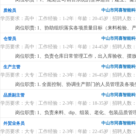
与制定公司销售中长期规划，依据公司整体销售目标年度
中山市同喜智能科
质检员
程，完成销售任务；3、负责销售团队管理和建设，对销
学历要求：高中
|
工作经验：1-2年
|
年龄：20-45岁
|
招聘人数：
任职要求：1、本科或以上学历，品行端正、要求有良好
关能力，具有一定的市场分析和客户布局等市场营销理念
岗位职责: 1、协助组织落实各项质量目标（来料检验
作经验，两年以上同职位管理工作经验，有led线形照明
2、现场巡检预防质量事故的发生，解决现场的质量问题
中山市同喜智能科
仓管员
16年的企业，定位高端，应聘者需具备独特的营销理念
障分析并进行跟踪处理；4、协助公司相关部门制订公司的产品质
迎志同道合的有识之士加入。有梦想，有激情，躺平者
学历要求：高中
|
工作经验：1-2年
|
年龄：24-45岁
|
招聘人数：
2、熟练使用办公软件；3、工作认真负责，良好的沟通
岗位职责: 1、负责仓库日常管理工作，出入库验收、摆
持仓库内货品和环境的干净整洁；4、负责仓库5s工作；岗
中山市同喜智能科
生产主管
系统；3、服从管理、能适应加班；
更详细
...
学历要求：大专
|
工作经验：2-3年
|
年龄：26-45岁
|
招聘人数：
岗位职责: 1. 全面控制、协调生产部门的人员管理及各
度；3. 跟踪生产情况、产品需求、生产过程、产值目标
中山市同喜智能科
品质副主管
及时追踪，并提出合理化建议；5. 参与提高生产效率和
学历要求：大专
|
工作经验：2-3年
|
年龄：18-35岁
|
招聘人数：
产现场的安全和清洁；岗位要求:1. 高中及以上学历，3
律知识，熟悉生产流程，精通生产管理知识；3. 具备
岗位职责: 1、负责来料、dip、组装、老化、包装品
分析和解决问题能力；4. 具有一定的办公软件使用操作技
控制措施的执行情况；3、负责sip的制定及完善，优化
中山市同喜智能科
外贸业务员
查监督iqc/ipcq/qa质检团队的运作，做好质检作业
学历要求：大专
|
工作经验：2-3年
|
年龄：22-45岁
|
招聘人数：
结果导向回复，发动团队推动工作；6、在品质经理的领