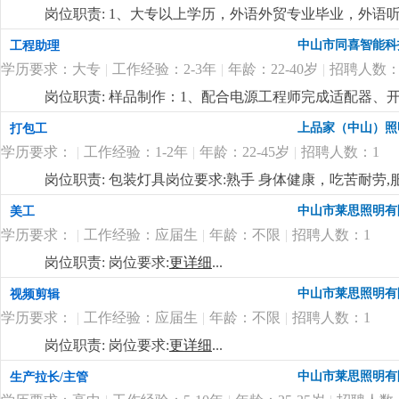
专业，大专或以上学历；2、3-5年以上led驱动电源或
岗位职责: 1、大专以上学历，外语外贸专业毕业，外语
体系工作经验；3、有一定的产品分析能力，熟悉iso9001-
压能力，具备良好的沟通与应变能力；3、工作积极主动、
中山市同喜智能科
工程助理
法；熟练使用spc, msa, 柏拉图等统计与分析工具，
开关类销售方面工作经验优先；岗位要求:1、主要负责
沟通，能够与不同层级的人员沟通，发动团队的积极性去
学历要求：大专
|
工作经验：2-3年
|
年龄：22-40岁
|
招聘人数：
工作；3、国内外客户的接洽接待工作；4、自主客户订
题，有较强的承压能力，能接受挑战；6、能适应加班，
市场的开发，公司采取线下线上相结合的模式，每年组织
岗位职责: 样品制作：1、配合电源工程师完成适配器
个国际境外专业展会等
更详细
...
装、半成品 / 成品样机制作；2、物料管理：bom 核
上品家（中山）照
打包工
进、物料退换处理；样机测试辅助：1、协助工程师做上
学历要求：
|
工作经验：1-2年
|
年龄：22-45岁
|
招聘人数：1
据、整理测试报告；样板整理归档：2、样机编号、拍照
点）整理归档；问题反馈：3、打样过程中焊接不良、物
岗位职责: 包装灯具岗位要求:熟手 身体健康，吃苦耐劳,
辅料 / 治具管理：焊台、万用表、负载、老化架、线材
中山市莱思照明有
美工
样品寄送、来料样板核对、工程变更样板更换、临时交办
管理相关专业优先（需具备学习能力）；2、熟练使用office
学历要求：
|
工作经验：应届生
|
年龄：不限
|
招聘人数：1
3、沟通协调能力强，责任心强，工作细致，能承受一定
岗位职责: 岗位要求:
更详细
...
节奏；4、有相关行业经验（1-3年）者优先录用；5、
中山市莱思照明有
视频剪辑
学历要求：
|
工作经验：应届生
|
年龄：不限
|
招聘人数：1
岗位职责: 岗位要求:
更详细
...
中山市莱思照明有
生产拉长/主管