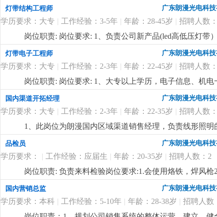
明行业有做过工程项目销售或渠道拓展一年以上工作经验
广东朗漫光电科技
灯带结构工程师
表达能力，能听从安排适应出差。4、优秀应届毕业生也
学历要求：大专
|
工作经验：3-5年
|
年龄：28-45岁
|
招聘人数：
合的有识之士加入。
更详细
...
岗位职责: 岗位要求: 1、负责公司新产品(led高低压
产工艺（焊接、注塑成型）问题；3、负责技术资料的编
广东朗漫光电科技
灯带电子工程师
以上led灯带产品研发工作经验，对led灯带产品有丰富
学历要求：大专
|
工作经验：2-3年
|
年龄：22-45岁
|
招聘人数：
悉线路板原理，灯带内部结构、安装出线结构方式及相关
力，能承受较大的工作压力；6、有在led高低压灯带
岗位职责: 岗位要求: 1、大专以上学历，电子信息、机
坚持长期主义的企业，欢迎志同道合的有识之士加入
更
先；3、精通开发设计软件protel99se；熟悉线路板
广东朗漫光电科技
国内渠道开拓经理
的沟通协调能力，能承受一定的工作压力。
更详细
...
学历要求：大专
|
工作经验：2-3年
|
年龄：22-35岁
|
招聘人数：
1、此岗位为朗漫国内区域渠道销售经理，负责线形照明
灯带、商业照明等相关行业销售经验的优先录用，在其
广东朗漫光电科技
品检员
3、有很强的业务能力和主动性，抗压能力强，对工作充
学历要求：
|
工作经验：应届生
|
年龄：20-35岁
|
招聘人数：2
迎志同道合的有识之士加入。
更详细
...
岗位职责: 负责来料检验岗位要求:1.会使用烙铁，焊风枪
广东朗漫光电科技
国内营销总监
学历要求：本科
|
工作经验：5-10年
|
年龄：28-38岁
|
招聘人数
岗位职责：1、规划公司销售系统的整体运营，建立、健