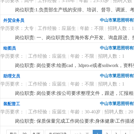
学历要求：高中
|
工作经验：5-10年
|
年龄：25-35岁
|
招聘人数
岗位职责:1.负责部生产线的安排、培训、督导、调派
掌握属员之心态与动向，及时反映属员之情况，并研拟
中山市莱思照明有
外贸业务员
融入公司文化、热爱公司、热爱本行业、为公司创造效益
学历要求：大专
|
工作经验：应届生
|
年龄：不限
|
招聘人数：1
生产任务、生产顺序及完成期限，产前说明并严格执行
况，调控好生产序次与进度，带领团队按时、保质、保量
岗位职责: 一、岗位职责负责海外客户开发、询盘跟进
施且督导实施，确定指标产量并贯彻达成 4.负责安排人
及客诉问题。利用平台（阿里国际站、独立站、展会、
中山市莱思照明有
绘图员
中之自我品质控制及物料损耗有效管制之督导 6.负责品
流程，确保订单顺利交付。完成销售目标，提交销售报
执行，上报处理异常 8.负责安排人员执行不良品、不合
学历要求：
|
工作经验：应届生
|
年龄：不限
|
招聘人数：1
贸易、商务英语、外语类相关专业优先。1 年以上外贸销
之编制、审核、分析与呈报10.负责作业现场6s工作及安
先。英语听说读写流利，能独立与老外邮件沟通、电话 /
岗位职责: 岗位要求:绘图cad，3dpro-e或者soliwork，资
要求:1.1年以上生产现场管理工作经验,有电子产品生产管
货、结汇、信用证等。熟练使用 office、邮件工具，会
量控制及生产效率提升4.生产现场''6s‘管理薪资：6000-90
中山市莱思照明有
助理文员
客户，有团队意识。三、福利待遇（通用模板）底薪 + 提成
利、团建、培训、晋升通道提供客户资源、平台支持、展
学历要求：
|
工作经验：应届生
|
年龄：不限
|
招聘人数：1
岗位职责: 岗位要求:按公司要求整理文件，跟进，汇报
中山市莱思照明有
装配普工
学历要求：
|
工作经验：应届生
|
年龄：30-40岁
|
招聘人数：20
岗位职责: 保质保量完成工作岗位要求:身体健康\工作
使今年疫情情况非常严重的情况下，工厂都满负荷生产，无一