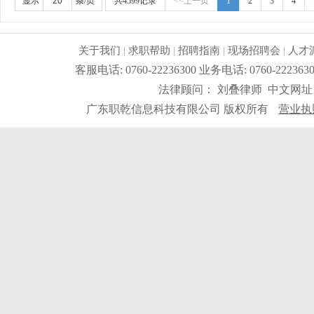
综合工资水平如下（满勤情况下）：10%约8000-10000% 35%约6
显示
条/页
共4599记录
<<上一页
1
2
3
4
元/月。个别同事计件拿到30-35元/小时的计件工资。
关于我们
|
求职帮助
|
招聘指南
|
现场招聘会
|
人才
客服电话: 0760-22236300 业务电话: 0760-2
法律顾问： 刘叠律师 中文网址
广东职乾信息科技有限公司 版权所有
营业执