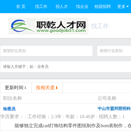
首 页
找工作
招人才
找企业
校园招聘
更多
找工作
期望职位类别
期望行业类别
更新时间
按相关度
职位名称
公司名称
中山市盟邦照明科
绘图员
学历要求：
|
工作经验：2-3年
|
年龄：18-40岁
|
招聘人数：1
能够独立完成cad灯饰结构零件图纸制作及bom表制作