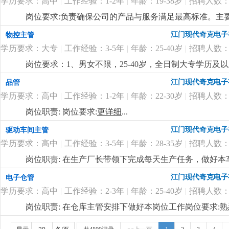
学历要求：高中
|
工作经验：1-2年
|
年龄：19-38岁
|
招聘人数：
岗位要求:负责确保公司的产品与服务满足最高标准。主
质量达标。岗位要求：1. 高中及以上学历；2. 熟悉质量
江门现代奇克电子
物控主管
真，具备较强的责任心；5. 良好的沟通能力，能与多个
学历要求：大专
|
工作经验：3-5年
|
年龄：25-40岁
|
招聘人数：
岗位要求：1、男女不限，25-40岁，全日制大专学历
pmc工作流程。2、负责订单的物料需求整理，能根据
江门现代奇克电子
品管
主理物控部门的能力，性格雷厉风行，有良好的沟通协调
学历要求：高中
|
工作经验：1-2年
|
年龄：22-30岁
|
招聘人数：
用；5、良好的沟通、协调和计划能力。岗位福利：1、薪酬幅
日慰问礼品礼金、开工红包、公司根据年度业绩颁发年终
岗位职责: 岗位要求:
更详细
...
公。
更详细
...
江门现代奇克电子
驱动车间主管
学历要求：高中
|
工作经验：3-5年
|
年龄：28-35岁
|
招聘人数：
岗位职责: 在生产厂长带领下完成每天生产任务，做好本
懂驱动贴片机和插件机操作3.包吃包住，试用期后买社保
江门现代奇克电子
电子仓管
学历要求：高中
|
工作经验：2-3年
|
年龄：25-40岁
|
招聘人数：
岗位职责: 在仓库主管安排下做好本岗位工作岗位要求
是一家专业生产led照明企业，产品主要是筒灯 天花灯