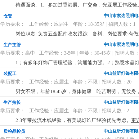
待遇面谈。1、参加过香港展、广交会，光亚展工作经验。
也有客户平台收入可观。
更详细
...
中山市索达照明电
仓管
学历要求：
|
工作经验：应届生
|
年龄：18-35岁
|
招聘人数：1
岗位职责: 负责五金配件收发跟踪，备料。岗位要求:有
中山市索达照明电
生产主管
学历要求：高中
|
工作经验：3-5年
|
年龄：30-45岁
|
招聘人数：
1；有多年灯饰厂管理经验，沟通能力强。2；熟悉水晶灯
付出精神，人品高尚。
更详细
...
中山益昕灯饰有限
装配工
学历要求：
|
工作经验：应届生
|
年龄：不限
|
招聘人数：20
男女不限，年龄18-45岁，身体健康，吃苦耐劳，无纹身
扣水电费，全勤100元，满半年工龄奖50元，最高300元
中山益昕灯饰有限
生产拉长
学历要求：
|
工作经验：应届生
|
年龄：不限
|
招聘人数：2
2-3年带拉流水线经验，有美规灯饰厂经验优先考虑。
更
中山益昕灯饰有限
质检品检员