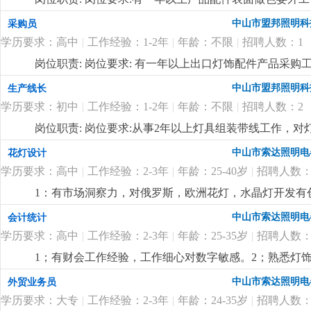
中山市盟邦照明科
采购员
学历要求：高中
|
工作经验：1-2年
|
年龄：不限
|
招聘人数：1
岗位职责: 岗位要求: 有一年以上出口灯饰配件产品采
的责任心及良好的沟通能力。
更详细
...
中山市盟邦照明科
生产线长
学历要求：初中
|
工作经验：1-2年
|
年龄：不限
|
招聘人数：2
岗位职责: 岗位要求:从事2年以上灯具组装带线工作，
产品安全规定有一定的了解，能合理安排作业员的工作
中山市索达照明电
花灯设计
详细
...
学历要求：高中
|
工作经验：2-3年
|
年龄：25-40岁
|
招聘人数：
1：有市场洞察力，对俄罗斯，欧洲花灯，水晶灯开发有
力。
更详细
...
中山市索达照明电
会计统计
学历要求：高中
|
工作经验：2-3年
|
年龄：25-35岁
|
招聘人数：
1；有财会工作经验，工作细心对数字敏感。2；熟悉灯饰
核算，懂看产品bom表。
更详细
...
中山市索达照明电
外贸业务员
学历要求：大专
|
工作经验：2-3年
|
年龄：24-35岁
|
招聘人数：