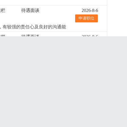
横栏
待遇面谈
2026-8-6
申请职位
道，有较强的责任心及良好的沟通能
横栏
待遇面谈
2026-8-6
申请职位
欧美灯具的产品安全规定有一定的了
横栏
8000--10000
2026-8-6
申请职位
有执行力。
更详细
...
横栏
5000--6000
2026-8-6
申请职位
；会成本核算，懂看产品bom表。
更
横栏
8000--10000
2026-8-6
申请职位