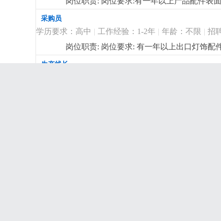
岗位职责: 岗位要求:有一年以上产品配件
采购员
学历要求：高中
|
工作经验：1-2年
|
年龄：不限
|
招
岗位职责: 岗位要求: 有一年以上出口灯
力。
更详细
...
生产线长
学历要求：初中
|
工作经验：1-2年
|
年龄：不限
|
招
岗位职责: 岗位要求:从事2年以上灯具组
解，能合理安排作业员的工作，在管理上有
花灯设计
学历要求：高中
|
工作经验：2-3年
|
年龄：25-40岁
|
1：有市场洞察力，对俄罗斯，欧洲花灯，水
会计统计
学历要求：高中
|
工作经验：2-3年
|
年龄：25-35岁
|
1；有财会工作经验，工作细心对数字敏感。2
详细
...
外贸业务员
学历要求：大专
|
工作经验：2-3年
|
年龄：24-35岁
|