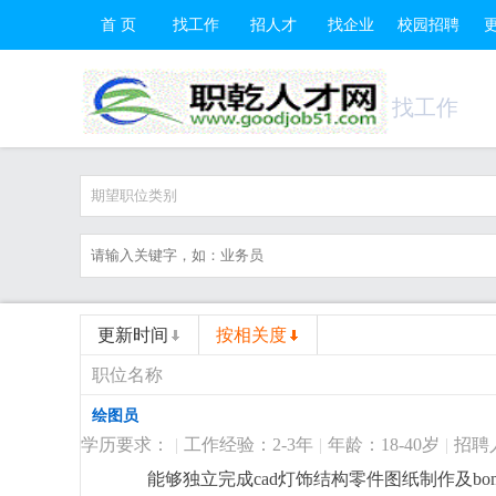
首 页
找工作
招人才
找企业
校园招聘
找工作
期望职位类别
更新时间
按相关度
职位名称
绘图员
学历要求：
|
工作经验：2-3年
|
年龄：18-40岁
|
招聘
能够独立完成cad灯饰结构零件图纸制作及