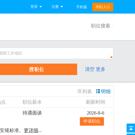
登录
注册
手机版
求职入口
职位搜索
期望工作地区
清空
更多
列表
明细
地点
职位薪水
刷新时间
待遇面谈
2026-8-6
申请职位
饰安规标准。
更详细
...