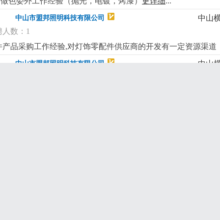
表面做色委外工作经验（抛光，电镀，烤漆）
更详细
...
中山
中山市盟邦照明科技有限公司
聘人数：1
饰配件产品采购工作经验,对灯饰零配件供应商的开发有一定资源渠
中山
中山市盟邦照明科技有限公司
聘人数：2
装带线工作，对灯具的各项制造加工工艺流程有一定了解，对出口
一定的魄力，有较强的责任心及良好的沟通能力
更详细
...
中山
中山市索达照明电器有限公司
招聘人数：1
晶灯开发有创意。2：工作认真，做事有责任心。3：工作踏实，
中山
中山市索达照明电器有限公司
招聘人数：1
；熟悉灯饰厂的一些工作职责，会erp系统操作应付单据合对。3
中山
中山市索达照明电器有限公司
招聘人数：1