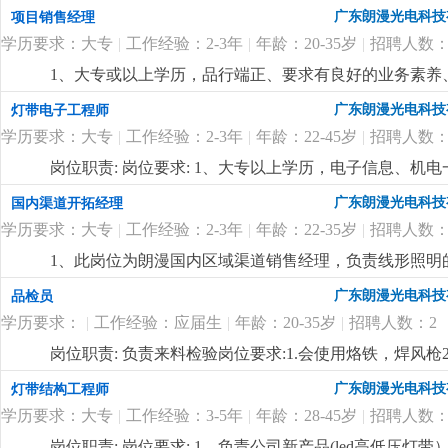
与制定公司销售中长期规划，依据公司整体销售目标年度
广东朗漫光电科技
项目销售经理
程，完成销售任务；3、负责销售团队管理和建设，对销
学历要求：大专
|
工作经验：2-3年
|
年龄：20-35岁
|
招聘人数：
任职要求：1、本科或以上学历，品行端正、要求有良好
关能力，具有一定的市场分析和客户布局等市场营销理念
1、大专或以上学历，品行端正、要求有良好的业务素养、
作经验，两年以上同职位管理工作经验，有led线形照明
明行业有做过工程项目销售或渠道拓展一年以上工作经验
广东朗漫光电科技
灯带电子工程师
16年的企业，定位高端，应聘者需具备独特的营销理念
表达能力，能听从安排适应出差。4、优秀应届毕业生也
迎志同道合的有识之士加入。有梦想，有激情，躺平者
学历要求：大专
|
工作经验：2-3年
|
年龄：22-45岁
|
招聘人数：
合的有识之士加入。
更详细
...
岗位职责: 岗位要求: 1、大专以上学历，电子信息、机
先；3、精通开发设计软件protel99se；熟悉线路板
广东朗漫光电科技
国内渠道开拓经理
的沟通协调能力，能承受一定的工作压力。
更详细
...
学历要求：大专
|
工作经验：2-3年
|
年龄：22-35岁
|
招聘人数：
1、此岗位为朗漫国内区域渠道销售经理，负责线形照明
灯带、商业照明等相关行业销售经验的优先录用，在其
广东朗漫光电科技
品检员
3、有很强的业务能力和主动性，抗压能力强，对工作充
学历要求：
|
工作经验：应届生
|
年龄：20-35岁
|
招聘人数：2
迎志同道合的有识之士加入。
更详细
...
岗位职责: 负责来料检验岗位要求:1.会使用烙铁，焊风枪
广东朗漫光电科技
灯带结构工程师
学历要求：大专
|
工作经验：3-5年
|
年龄：28-45岁
|
招聘人数：
岗位职责: 岗位要求: 1、负责公司新产品(led高低压