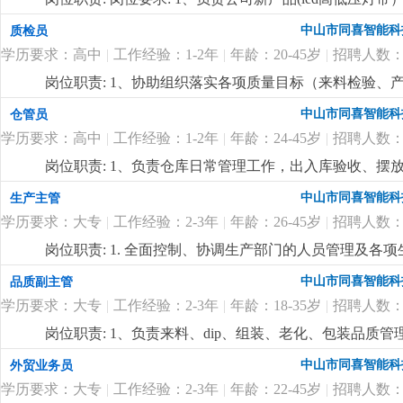
产工艺（焊接、注塑成型）问题；3、负责技术资料的编
中山市同喜智能科
质检员
以上led灯带产品研发工作经验，对led灯带产品有丰富
学历要求：高中
|
工作经验：1-2年
|
年龄：20-45岁
|
招聘人数：
悉线路板原理，灯带内部结构、安装出线结构方式及相关
力，能承受较大的工作压力；6、有在led高低压灯带
岗位职责: 1、协助组织落实各项质量目标（来料检验
坚持长期主义的企业，欢迎志同道合的有识之士加入
更
2、现场巡检预防质量事故的发生，解决现场的质量问题
中山市同喜智能科
仓管员
障分析并进行跟踪处理；4、协助公司相关部门制订公司的产品质
学历要求：高中
|
工作经验：1-2年
|
年龄：24-45岁
|
招聘人数：
2、熟练使用办公软件；3、工作认真负责，良好的沟通
岗位职责: 1、负责仓库日常管理工作，出入库验收、摆
持仓库内货品和环境的干净整洁；4、负责仓库5s工作；岗
中山市同喜智能科
生产主管
系统；3、服从管理、能适应加班；
更详细
...
学历要求：大专
|
工作经验：2-3年
|
年龄：26-45岁
|
招聘人数：
岗位职责: 1. 全面控制、协调生产部门的人员管理及各
度；3. 跟踪生产情况、产品需求、生产过程、产值目标
中山市同喜智能科
品质副主管
及时追踪，并提出合理化建议；5. 参与提高生产效率和
学历要求：大专
|
工作经验：2-3年
|
年龄：18-35岁
|
招聘人数：
产现场的安全和清洁；岗位要求:1. 高中及以上学历，3
律知识，熟悉生产流程，精通生产管理知识；3. 具备
岗位职责: 1、负责来料、dip、组装、老化、包装品
分析和解决问题能力；4. 具有一定的办公软件使用操作技
控制措施的执行情况；3、负责sip的制定及完善，优化
中山市同喜智能科
外贸业务员
查监督iqc/ipcq/qa质检团队的运作，做好质检作业
学历要求：大专
|
工作经验：2-3年
|
年龄：22-45岁
|
招聘人数：
结果导向回复，发动团队推动工作；6、在品质经理的领