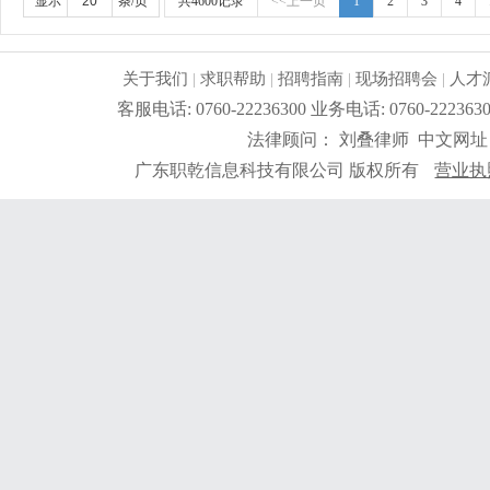
显示
条/页
共4600记录
<<上一页
1
2
3
4
沟通和协作。3、职业素养：具备较强的责任心和敬业精
承受一定的工作压力。
更详细
...
关于我们
|
求职帮助
|
招聘指南
|
现场招聘会
|
人才
客服电话: 0760-22236300 业务电话: 0760-2
法律顾问： 刘叠律师 中文网址
广东职乾信息科技有限公司 版权所有
营业执