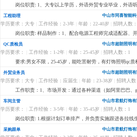
专业，大专或以上学历；2、3-5年以上led驱动电源或
岗位职责: 1、大专以上学历，外语外贸专业毕业，外语
体系工作经验；3、有一定的产品分析能力，熟悉iso9001-
压能力，具备良好的沟通与应变能力；3、工作积极主动、
中山市同喜智能科
工程助理
法；熟练使用spc, msa, 柏拉图等统计与分析工具，
开关类销售方面工作经验优先；岗位要求:1、主要负责
沟通，能够与不同层级的人员沟通，发动团队的积极性去
学历要求：大专
|
工作经验：2-3年
|
年龄：22-40岁
|
招聘人数：
工作；3、国内外客户的接洽接待工作；4、自主客户订
题，有较强的承压能力，能接受挑战；6、能适应加班，
市场的开发，公司采取线下线上相结合的模式，每年组织
岗位职责: 样品制作：1、配合电源工程师完成适配器
个国际境外专业展会等
更详细
...
装、半成品 / 成品样机制作；2、物料管理：bom 核
中山市超朗照明有
QC质检员
进、物料退换处理；样机测试辅助：1、协助工程师做上
学历要求：
|
工作经验：1-2年
|
年龄：25-45岁
|
招聘人数：1
据、整理测试报告；样板整理归档：2、样机编号、拍照
点）整理归档；问题反馈：3、打样过程中焊接不良、物
要求:男女不限，25-45岁，能吃苦耐劳，有灯饰照明qc质检
辅料 / 治具管理：焊台、万用表、负载、老化架、线材
中山市超朗照明有
外贸业务员
样品寄送、来料样板核对、工程变更样板更换、临时交办
管理相关专业优先（需具备学习能力）；2、熟练使用office
学历要求：大专
|
工作经验：应届生
|
年龄：23-38岁
|
招聘人数
3、沟通协调能力强，责任心强，工作细致，能承受一定
工作职责：1、市场开发：通过各种渠道（如阿里巴巴、goog
节奏；4、有相关行业经验（1-3年）者优先录用；5、
理：负责维护客户关系，提供售前、售中和售后服务，处
中山市君航灯饰有
车间主管
程，确保准时交货，并收回应收回的款项。4、市场调研
学历要求：
|
工作经验：3-5年
|
年龄：35-45岁
|
招聘人数：1
5、产品推广：通过网络平台和社交媒体推广公司产品，
同，并处理合同履行过程中可能出现的紧急情况。要求
岗位职责: 1.根据计划订单排产，并负责实施跟进各拉线
优先。语言能力：英语四级以上，具备较强的英语听说
负责生产进度和质量管控（报表）；4.协助拉线培训新员
中山市君航灯饰有
采购跟单
流程者优先。技能素质：熟悉网络销售技巧，了解电子
率；6.协助品质部门监督，执行生产中质量体系，杜绝不