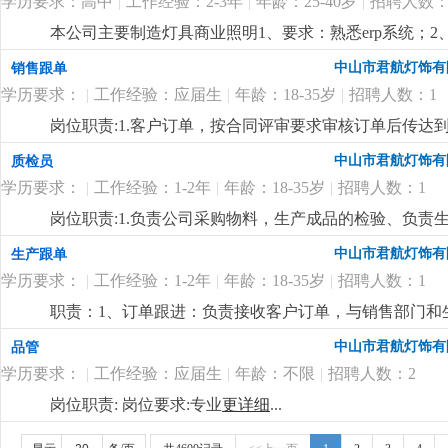
4500-6000元/月+提成
更详细
...
学历要求：高中
|
工作经验：2-3年
|
年龄：25-40岁
|
招聘人数：
隐患等工作；岗位要求：1、有三年以上洗墙灯，筒灯的
等岗位管理工作经验；4、能力突出者，工资面谈。
更详
本公司主要制造灯具商业照明1、要求：熟悉erp系统；
（仓库、订单所需）生成采购单，做好采购跟踪表格；4
中山市君航灯饰有
销售跟单
学历要求：
|
工作经验：应届生
|
年龄：18-35岁
|
招聘人数：1
岗位职责:1.客户订单，按合同评审要求审核订单后传
2.根据生产部反馈信息掌握生产进度及欠料、品质问题等
中山市君航灯饰有
质检员
安排生产，跟踪样品进度及客户确认结果。安排送样、客
学历要求：
|
工作经验：1-2年
|
年龄：18-35岁
|
招聘人数：1
知相关部门5.客户资信、客户订单、文件分发的整理和保
踪7.经常与客户沟通，保持良好关系，争取客户订单8.能熟
岗位职责:1.负责公司采购物料，生产成品的检验、负
的其他之事宜岗位要求:1.高中以上学历或相关工作经验
如实记录和反馈2.负责对出现的产品质量问题进行分析
中山市君航灯饰有
生产跟单
上的工作经验者优先考虑3.工作有条理，细致、认真、有责
实3.协助做好生产一线员工的品质意识和品质识别能力培训
的网络知识
更详细
...
学历要求：
|
工作经验：1-2年
|
年龄：18-35岁
|
招聘人数：1
能力，对新事物的接受能力强3.具备一定的文字功底和
作流程4.能吃苦，工作细心，有严谨的工作态度，有很
职责：1、订单跟进：负责接收客户订单，与销售部门和
详细
...
生产计划。在生产过程中，密切跟踪订单的生产进度，
中山市君航灯饰有
品管
保订单按时交付。2、物料管理：根据生产订单，协助采
学历要求：
|
工作经验：应届生
|
年龄：不限
|
招聘人数：2
货。对物料的库存进行监控，及时反馈物料的库存情况，
整理和分析生产过程中的相关数据，如生产进度、产品质
岗位职责: 岗位要求:专业
更详细
...
或相关工作经验者优先，熟悉生产流程和供应链管理。2、技
的数据分析和报表制作能力。同时，需要具备一定的沟