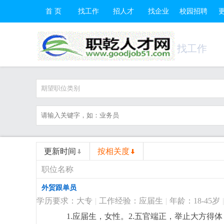
首 页
找工作
招人才
找企业
校园招聘
找工作
期望职位类别
更新时间
按相关度
职位名称
外贸跟单员
学历要求：大专
|
工作经验：应届生
|
年龄：18-45岁
|
1.应届生，女性。2.五官端正，举止大方