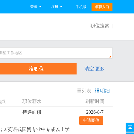
登录
注册
手机版
求职入口
职位搜索
期望工作地区
清空
更多
列表
明细
地点
职位薪水
刷新时间
待遇面谈
2026-8-7
申请职位
；2.英语或国贸专业中专或以上学