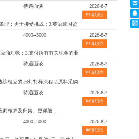
4.若表现突出，有提升为业务员的机
待遇面谈
2026-8-7
申请职位
条理；勇于接受挑战；3.英语或国贸
ed灯饰销售行业者优先，已经录
4000--5000
2026-8-7
申请职位
应商对帐；3.支付所有有关现金的业
）3.财务会计专业中专以上学历优先
待遇面谈
2026-8-7
本核算经验者优先熟悉商业照明成本
申请职位
相应的led灯打样流程 2.原料采购
强的供应商管理和比价议价能力；3.
待遇面谈
2026-8-7
，工作责任心强
更详细
...
申请职位
应商核算及归集。
更详细
...
4000--5000
2026-8-7
申请职位