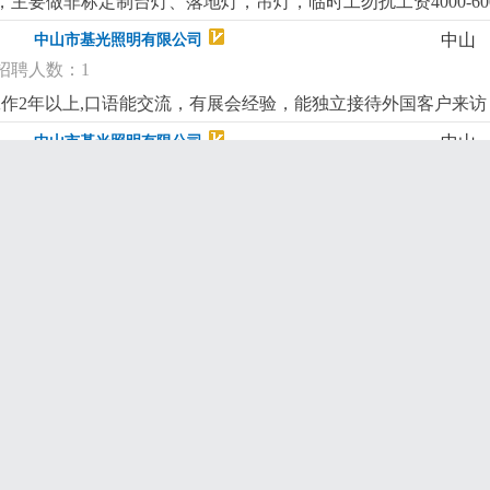
主要做非标定制台灯、落地灯，吊灯，临时工勿扰工资4000-6000
中山
中山市基光照明有限公司
招聘人数：1
工作2年以上,口语能交流，有展会经验，能独立接待外国客户来访，订
中山
中山市基光照明有限公司
招聘人数：1
单装配进度，带教新人岗位要求:会用电脑，erp，会看cad图纸
中山
中山市基光照明有限公司
招聘人数：1
按标准检验、判定、记录。2. 发现不良及时标识、隔离、上报，必
防止不良品流入下工序/出货。5. 整理检验报表，维护量具，确保
中山
中山市基光照明有限公司
用卡尺等量具，看得懂工艺和检验要求。3. 细心负责、有原则，沟
招聘人数：1
璃灯罩、布罩等）委外加工收发经验，主要工作：工件对图纸核
士有经验者优先
更详细
...
中山
中山市基光照明有限公司
招聘人数：1