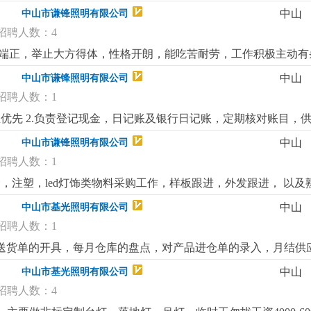
，写能力;3.从事led灯饰行业者优先，已经录用，待遇从优。
中山
中山市谦锋照明有限公司
招聘人数：4
五官端正，举止大方得体，性格开朗，能吃苦耐劳，工作积极主动有
俐，具备听，说，读，写能力，能独立与外国客户沟通。4.从事l
中山
中山市谦锋照明有限公司
招聘人数：1
优先 2.负责登记现金，日记账及银行日记账，定期核对账目，供
理其他事务；4.主要处理每日流水账，需监管人事工作（考勤等
中山
中山市谦锋照明有限公司
算经验者优先 熟悉商业照明成本核算经验者优先熟悉商业照明成
招聘人数：1
注塑，led灯饰类物料采购工作，样板跟进，外发跟进， 以及熟练
力，记性好，对工作高度负责，良好的表达和沟通能力，具有很
中山
中山市基光照明有限公司
作，4.工作认真仔细，服从安排，具有良好的团队合作精神，执行力强
招聘人数：1
售送货单的开具，每月仓库的盘点，对产品进仓单的录入，月结供
中山
中山市基光照明有限公司
招聘人数：4