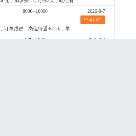
元，加班费1:1, 月休2天，吃住有
8000--10000
2026-8-7
申请职位
单跟进。岗位待遇:6-12k，单
5000--6000
2026-8-7
申请职位
。有类似灯饰厂管理经验。
更详细
...
横栏
6000--8000
2026-8-7
申请职位
要时叫停生产。3. 监督规范操作、
数据可追溯。岗位要求1. 高中及以上
横栏
4000--5000
2026-8-7
通和执行力强。4. 能吃苦耐劳，服从
申请职位
对规格，加工工艺，清点数量，开单
横栏
5000--6000
2026-8-7
申请职位