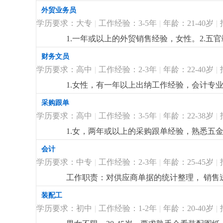
历，英文三级以上，口齿伶俐，具备听，说，读
外贸业务员
会
更详细
...
学历要求：大专
|
工作经验：3-5年
|
年龄：21-40岁
|
1.一年或以上的外贸销售经验，女性。2.
专业大专或以上学历，英文四级以上，口齿伶
财务文员
用，待遇从优。
更详细
...
学历要求：高中
|
工作经验：2-3年
|
年龄：22-40岁
|
1.女性，有一年以上出纳工作经验，会计专业
务，工资核算，发放；并开发票或相关部门处
采购跟单
4.有灯饰方面的财务，熟悉商业照明成本核
学历要求：高中
|
工作经验：3-5年
|
年龄：22-38岁
|
核算经验者优先
更详细
...
1.女，两年或以上的采购跟单经验，熟悉五金，
跟进，合同制定，供应商的维护，异常处理能
会计
熟悉掌握office,erp等常用办公软件操
学历要求：中专
|
工作经验：2-3年
|
年龄：25-45岁
|
工作职责：对供应商单据的统计整理， 销
装配工
学历要求：初中
|
工作经验：1-2年
|
年龄：20-40岁
|