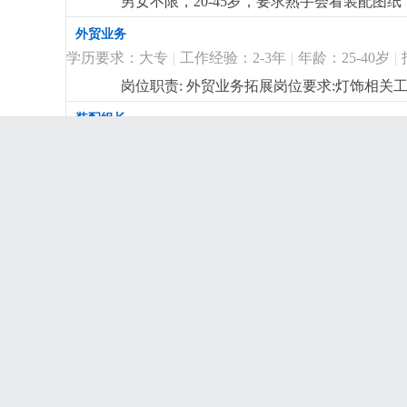
男女不限，20-45岁，要求熟手会看装配图纸，
补贴
更详细
...
外贸业务
学历要求：大专
|
工作经验：2-3年
|
年龄：25-40岁
|
岗位职责: 外贸业务拓展岗位要求:灯饰相关
休，提成面议
更详细
...
装配组长
学历要求：初中
|
工作经验：2-3年
|
年龄：26-40岁
|
岗位职责: 装配车间现场管理，异常处理，订
IPQC 兼 QC检验员
学历要求：高中
|
工作经验：3-5年
|
年龄：25-45岁
|
岗位职责1. 负责生产过程巡检、成品检验，
现场5s，预防批量不良。4. 跟踪异常改善，
委外加工收发
学历，有车间质检/巡检经验优先。2. 会使
学历要求：初中
|
工作经验：1-2年
|
年龄：25-45岁
|
工作安排。
更详细
...
有灯饰厂半成品（五金喷漆件、电镀件，玻
委外，按单收货，要求会用电脑，细心，女
样板采购
学历要求：高中
|
工作经验：3-5年
|
年龄：25-40岁
|