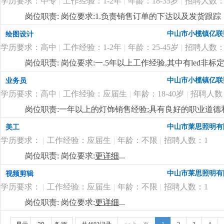
学历要求：中专
|
工作经验：1-2年
|
年龄：18-35岁
|
招聘人数：
料、半成品、成品的抽检及产线上的操作工艺流程进行巡
领导交代的各项工作任务；
更详细
...
岗位职责: 岗位要求:1.负责销售订单的下达以及发货跟
账款的回收跟进；4.负责客户投诉的信息接口传递工作；
中山市小榄镇亿联
绘图设计
更新维护等等；
更详细
...
学历要求：高中
|
工作经验：1-2年
|
年龄：25-45岁
|
招聘人数：
岗位职责: 岗位要求:一.5年以上工作经验,其中有led非
pro/e或solidworks等相关设计软件。4.认识灯具
中山市小榄镇亿联
业务员
势,能够自立完成电子或者结构设计;5.具有良好的交流
学历要求：高中
|
工作经验：应届生
|
年龄：18-40岁
|
招聘人数
际关系良好,听从管理顾全大局;主要负责新产品项目的开发及跟
有需求的人士，欢迎加入我们的团队！
更详细
...
岗位职责:一年以上的灯饰销售经验;具有良好的职业道
通，具有良好的市场开发能力，熟悉电脑操作及相关软件
中山市莱思照明有
美工
补贴 工资上不封顶；
更详细
...
学历要求：
|
工作经验：应届生
|
年龄：不限
|
招聘人数：1
岗位职责: 岗位要求:
更详细
...
中山市莱思照明有
视频剪辑
学历要求：
|
工作经验：应届生
|
年龄：不限
|
招聘人数：1
岗位职责: 岗位要求:
更详细
...