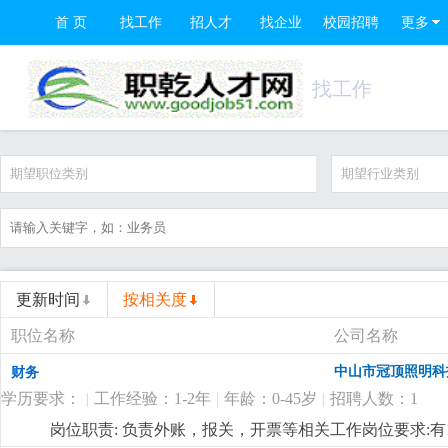
首 页
找工作
招人才
找企业
校园招聘
更多
找工作
期望职位类别
期望行业类别
更新时间
按相关度
职位名称
公司名称
中山市冠顶照明科
财务
学历要求：
|
工作经验：1-2年
|
年龄：0-45岁
|
招聘人数：1
岗位职责: 负责外账，报关，开票等相关工作岗位要求: