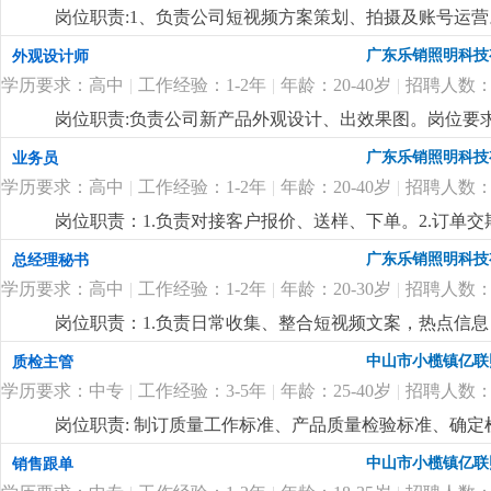
公司出粮准时，包吃、包住，绩效奖、年终奖，月休2天
岗位职责:1、负责公司短视频方案策划、拍摄及账号运
然流量。能独立运营和维护公司旗下抖音及其他短视频
广东乐销照明科技
外观设计师
曝光度和知名度。2、参与视频内容策划、选题、脚本撰
学历要求：高中
|
工作经验：1-2年
|
年龄：20-40岁
|
招聘人数：
向，善于捕捉当下热门视频、热点事件，结合品牌特性，
体验。5、1-3年新媒体运营经验，熟悉短视频平台运营
岗位职责:负责公司新产品外观设计、出效果图。岗位要求:
捉新事物，思想跳跃的应届毕业生也可！7、公司福利待
的构思、创新能力。2.工作认真负责，有团队精神，服从
广东乐销照明科技
业务员
年终奖等。
更详细
...
议。
更详细
...
学历要求：高中
|
工作经验：1-2年
|
年龄：20-40岁
|
招聘人数：
岗位职责：1.负责对接客户报价、送样、下单。2.订单
时上门拜访客户，维系客户关系。任职要求：男,18-3
广东乐销照明科技
总经理秘书
际、公关能力和抗压能力。公司客户资源稳定，待遇面
学历要求：高中
|
工作经验：1-2年
|
年龄：20-30岁
|
招聘人数：
岗位职责：1.负责日常收集、整合短视频文案，热点信
司合作的短视频运营公司作为合格的拍摄文案。2.负责协
中山市小榄镇亿联
质检主管
要求18~30岁，熟练使用基础办公软件、会用ai软件找
学历要求：中专
|
工作经验：3-5年
|
年龄：25-40岁
|
招聘人数：
收集能力，有较强的上进心和学习能力，服从安排。3.
绩效奖，社保，公费学习
更详细
...
岗位职责: 制订质量工作标准、产品质量检验标准、确
全过程的质量管理工作，对所承担的工作负责；岗位要求
中山市小榄镇亿联
销售跟单
货、索赔等异常处理，组织相关部门调查、分析协调各种