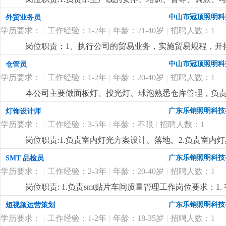
wod等办公软件；。自制成品输入、输出月结及成品电脑
掌握属员之心态与动向，及时反映属员之情况，并研拟
中山市冠顶照明科
外贸业务员
顾客满意度测量程序对客户满意度进行调查及汇总分析10
融入公司文化、热爱公司、热爱本行业、为公司创造效益
守则外，心须遵守公司制定的工作守则，有违反守则的，
学历要求：
|
工作经验：1-2年
|
年龄：21-40岁
|
招聘人数：1
生产任务、生产顺序及完成期限，产前说明并严格执行
优先考虑，男女不限2.英语能力四级以上3.有较好的沟
况，调控好生产序次与进度，带领团队按时、保质、保量
岗位职责：1、执行公司的贸易业务，实施贸易规程，开
4.工作有条理，细致、认真、有责任心，办事严谨5.熟练电
施且督导实施，确定指标产量并贯彻达成 4.负责安排人
同；3、负责生产跟踪、发货、现场监装；4、负责单证
文字撰写能力和较强的沟通协调以及语言表达能力7.上
中山市冠顶照明科
仓管员
中之自我品质控制及物料损耗有效管制之督导 6.负责品
6、业务相关资料的整理和归档；7、相关业务工作的汇报
报表之编制、审核、分析与呈报8.负责作业现场6s工作
学历要求：
|
工作经验：1-2年
|
年龄：20-40岁
|
招聘人数：1
上.3、会计算机办公软件操作；4、热爱外贸销售工作
位要求:1.1年以上生产现场管理工作经验,有电子产品生产
较强的事业心、团队合作精神和独立处事能力，勇于开拓
本公司主要做面板灯、投光灯、球泡熟悉仓库管理，负
质量控制及生产效率提升4.生产现场''6s‘管理
更详细
...
广东乐销照明科技
灯饰设计师
学历要求：
|
工作经验：3-5年
|
年龄：不限
|
招聘人数：1
岗位职责:1.负责室内灯光方案设计、落地。2.负责室
开发。岗位要求:1.3年以上室内照明设计经验，熟练使
广东乐销照明科技
SMT 品检员
台灯、壁灯、办公线条灯、洗墙灯等设计开发业务熟练。
学历要求：
|
工作经验：2-3年
|
年龄：20-40岁
|
招聘人数：1
更详细
...
岗位职责: 1.负责smt贴片车间质量管理工作岗位要求：1
片、焊接、回流焊等核心流程，熟悉 smt 产品（pcb
广东乐销照明科技
短视频运营策划
错贴、漏贴、虚焊、连锡、元器件偏移、极性反置等常见质量
学历要求：
|
工作经验：1-2年
|
年龄：18-35岁
|
招聘人数：1
备，显微镜、万用表、示波器、aoi（自动光学检测）设备