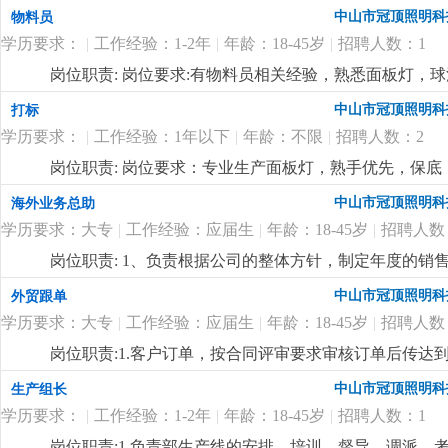
中山市冠顶照明科
物料员
学历要求：
|
工作经验：1-2年
|
年龄：18-45岁
|
招聘人数：1
岗位职责: 岗位要求:有物料员相关经验，熟悉面板灯，球
中山市冠顶照明科
打标
学历要求：
|
工作经验：1年以下
|
年龄：不限
|
招聘人数：2
岗位职责: 岗位要求：专业生产面板灯，熟手优先，保底：40
吃包住，不吃不住补贴400元，每月设有全勤奖100/月
中山市冠顶照明科
海外业务总助
学历要求：大专
|
工作经验：应届生
|
年龄：18-45岁
|
招聘人数
岗位职责: 1、负责根据公司的整体方针，制定年度的
2、负责开拓新客户，维护老客户，对新老客户进行公关
中山市冠顶照明科
外贸跟单
员协调各个部门的关系，使业务工作可以畅通进行；4、
学历要求：大专
|
工作经验：应届生
|
年龄：18-45岁
|
招聘人数
排、业务培训等，并对业务员的工作方式进行指导，监督
完成情况对其进行考核，向公司提交业务人员的奖惩建议
岗位职责:1.客户订单，按合同评审要求审核订单后传
实施各种促销、宣传活动。岗位要求:1.男性，18-45岁
2.根据生产部反馈信息掌握生产进度及欠料、品质问题等
中山市冠顶照明科
生产组长
作地点在国外，薪资10000+，具体的以面谈为准
更详细
...
安排生产，跟踪样品进度及客户确认结果。安排送样、客
学历要求：
|
工作经验：1-2年
|
年龄：18-45岁
|
招聘人数：1
知相关部门5.客户资信、客户订单、文件分发的整理和保
记、初步处理、信息传递及处理结果跟踪7.经常与客户沟通
岗位职责:1.负责部生产线的安排、培训、督导、调派