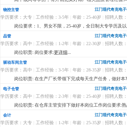
江门现代奇克电子
物控主管
学历要求：大专
|
工作经验：3-5年
|
年龄：25-40岁
|
招聘人数：
岗位要求：1、男女不限，25-40岁，全日制大专学历
pmc工作流程。2、负责订单的物料需求整理，能根据
江门现代奇克电子
品管
主理物控部门的能力，性格雷厉风行，有良好的沟通协调
学历要求：高中
|
工作经验：1-2年
|
年龄：22-30岁
|
招聘人数：
用；5、良好的沟通、协调和计划能力。岗位福利：1、薪酬幅
日慰问礼品礼金、开工红包、公司根据年度业绩颁发年终
岗位职责: 岗位要求:
更详细
...
公。
更详细
...
江门现代奇克电子
驱动车间主管
学历要求：高中
|
工作经验：3-5年
|
年龄：28-35岁
|
招聘人数：
岗位职责: 在生产厂长带领下完成每天生产任务，做好本
懂驱动贴片机和插件机操作3.包吃包住，试用期后买社保
江门现代奇克电子
电子仓管
学历要求：高中
|
工作经验：2-3年
|
年龄：25-40岁
|
招聘人数：
岗位职责: 在仓库主管安排下做好本岗位工作岗位要求
是一家专业生产led照明企业，产品主要是筒灯 天花灯
江门现代奇克电子
会计
好。
更详细
...
学历要求：大专
|
工作经验：1-2年
|
年龄：25-35岁
|
招聘人数：