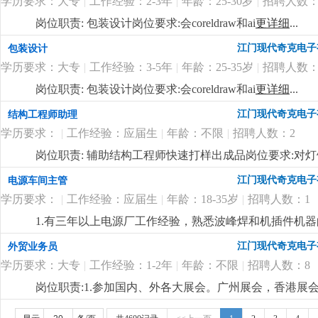
学历要求：大专
|
工作经验：2-3年
|
年龄：25-30岁
|
招聘人数：
岗位职责: 包装设计岗位要求:会coreldraw和ai
更详细
...
江门现代奇克电子
包装设计
学历要求：大专
|
工作经验：3-5年
|
年龄：25-35岁
|
招聘人数：
岗位职责: 包装设计岗位要求:会coreldraw和ai
更详细
...
江门现代奇克电子
结构工程师助理
学历要求：
|
工作经验：应届生
|
年龄：不限
|
招聘人数：2
岗位职责: 辅助结构工程师快速打样出成品岗位要求:对
江门现代奇克电子
电源车间主管
学历要求：
|
工作经验：应届生
|
年龄：18-35岁
|
招聘人数：1
1.有三年以上电源厂工作经验，熟悉波峰焊和机插件机器
懂电源不良分析。4.会电脑操作，
更详细
...
江门现代奇克电子
外贸业务员
学历要求：大专
|
工作经验：1-2年
|
年龄：不限
|
招聘人数：8
岗位职责:1.参加国内、外各大展会。广州展会，香港展会
提供当地开发市场机会。 美国市场优先。3.熟悉阿里巴巴