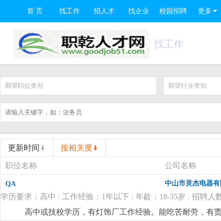
首 页
找工作
招人才
找企业
校园招聘
更多
找工作
期望职位类别
期望行业类别
更新时间
按相关度
职位名称
公司名称
中山市灵杰电器有
QA
学历要求：高中
|
工作经验：1年以下
|
年龄：18-35岁
|
招聘人数
高中或技校学历，有灯饰厂工作经验。能吃苦耐劳，有