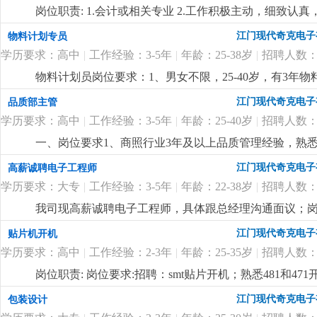
岗位职责: 1.会计或相关专业 2.工作积极主动，细致认
江门现代奇克电子
物料计划专员
学历要求：高中
|
工作经验：3-5年
|
年龄：25-38岁
|
招聘人数：
物料计划员岗位要求：1、男女不限，25-40岁，有3年
灯饰行业从事过pmc优先。2、负责订单的物料需求整
江门现代奇克电子
品质部主管
条理性、有计划性、原则性强，工作细心；4、熟悉办公软
学历要求：高中
|
工作经验：3-5年
|
年龄：25-40岁
|
招聘人数：
和计划能力。岗位福利：1、薪酬5000-6500元/月
包、年终奖3、公司包吃工作餐、提供宿舍。4、环境优
一、岗位要求1、商照行业3年及以上品质管理经验，熟
品质员培训工作；3、熟悉iso质量体系；4、具备良好
江门现代奇克电子
高薪诚聘电子工程师
前确认，试产评估、包装设计资料校对；2、负责品质部
学历要求：大专
|
工作经验：3-5年
|
年龄：22-38岁
|
招聘人数：
跟进和协调，验货异常处理并跟进结果；4、供应商质量
合，协助新产品的质量标准的建立，协助认证产品标准的
我司现高薪诚聘电子工程师，具体跟总经理沟通面议；岗
三、薪酬福利1、待遇具体跟总经理商榷，薪酬幅度6500
类产品设计与开发经验，有智能家居照明开发经验者优
江门现代奇克电子
贴片机开机
节日福利、法定假期等；
更详细
...
学历要求：高中
|
工作经验：2-3年
|
年龄：25-35岁
|
招聘人数：
岗位职责: 岗位要求:招聘：smt贴片开机；熟悉481和
江门现代奇克电子
包装设计