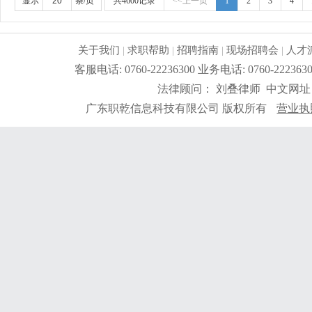
站平台，开发询盘、跟进客户；4.开拓销售目标市场，拓
显示
条/页
共4600记录
<<上一页
1
2
3
4
发客户，扩大市场；岗位要求:1.英语4级以上，能熟练
易、商务英语类相关专业；无工作经验均可，前提勤奋好
优秀的语言表达能力及组织协调能力。工作时间：早上9：00-12
关于我们
|
求职帮助
|
招聘指南
|
现场招聘会
|
人才
家假期。工资待遇好，底薪+提成,员工一年实现买车，
客服电话: 0760-22236300 业务电话: 0760-2
平台，公司最大努力为外贸部门搭建出好线上平台。 线
法律顾问： 刘叠律师 中文网址
拼搏，执着， 热爱外贸的心。欢迎随时加入我们的大家
己的新天地。天空海阔任你飞。也欢迎应届毕业生加入
广东职乾信息科技有限公司 版权所有
营业执