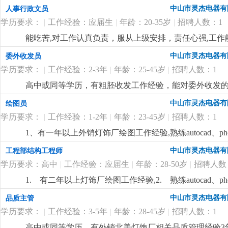
详细
...
中山市灵杰电器有
人事行政文员
学历要求：
|
工作经验：应届生
|
年龄：20-35岁
|
招聘人数：1
能吃苦,对工作认真负责，服从上级安排，责任心强,工作
中山市灵杰电器有
委外收发员
学历要求：
|
工作经验：2-3年
|
年龄：25-45岁
|
招聘人数：1
高中或同等学历，有粗胚收发工作经验，能对委外收发的物
中山市灵杰电器有
绘图员
学历要求：
|
工作经验：1-2年
|
年龄：23-45岁
|
招聘人数：1
1、有一年以上外销灯饰厂绘图工作经验,熟练autocad、p
优先.
更详细
...
中山市灵杰电器有
工程部结构工程师
学历要求：高中
|
工作经验：应届生
|
年龄：28-50岁
|
招聘人数
1. 有二年以上灯饰厂绘图工作经验,2. 熟练autocad、p
作经验优先.
更详细
...
中山市灵杰电器有
品质主管
学历要求：
|
工作经验：3-5年
|
年龄：28-45岁
|
招聘人数：1
高中或同等学历，有外销北美灯饰厂相关品质管理经验3