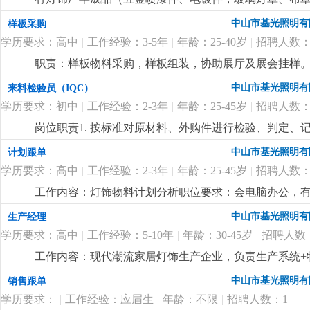
工工艺，清点数量，开单委外，按单收货，要求会用电
中山市基光照明有
样板采购
学历要求：高中
|
工作经验：3-5年
|
年龄：25-40岁
|
招聘人数：
职责：样板物料采购，样板组装，协助展厅及展会挂样。 
购，能看懂配件图纸，有工程部打样配件采购经验。
更
中山市基光照明有
来料检验员（IQC）
学历要求：初中
|
工作经验：2-3年
|
年龄：25-45岁
|
招聘人数：
岗位职责1. 按标准对原材料、外购件进行检验、判定、记
检验量具，保证正常使用。4. 反馈来料异常，协助供应商
中山市基光照明有
计划跟单
以上学历，有工厂检验经验优先。2. 会使用卡尺等量具，
学历要求：高中
|
工作经验：2-3年
|
年龄：25-45岁
|
招聘人数：
简单电脑操作，如实填写记录。
更详细
...
工作内容：灯饰物料计划分析职位要求：会电脑办公，有
艺流程，懂mc物料分析，能看懂bom表和cad配件图
中山市基光照明有
生产经理
回双程车费报销
更详细
...
学历要求：高中
|
工作经验：5-10年
|
年龄：30-45岁
|
招聘人数
工作内容：现代潮流家居灯饰生产企业，负责生产系统+物
产管理和物料管理，懂现代潮流设计款灯饰的生产工艺
中山市基光照明有
销售跟单
性。
更详细
...
学历要求：
|
工作经验：应届生
|
年龄：不限
|
招聘人数：1