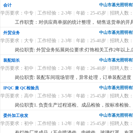
班费1:1, 月休2天，吃住有补贴
更详细
...
中山市基光照明有
会计
学历要求：中专
|
工作经验：2-3年
|
年龄：25-45岁
|
招聘人数：
工作职责：对供应商单据的统计整理， 销售送货单的开
及归集。
更详细
...
中山市基光照明有
外贸业务
学历要求：大专
|
工作经验：2-3年
|
年龄：25-40岁
|
招聘人数：
岗位职责: 外贸业务拓展岗位要求:灯饰相关工作2年以
进。岗位待遇:6-12k，单休，提成面议
更详细
...
中山市基光照明有
装配组长
学历要求：初中
|
工作经验：2-3年
|
年龄：26-40岁
|
招聘人数：
岗位职责: 装配车间现场管理，异常处理，订单装配进度，
饰厂管理经验。
更详细
...
中山市基光照明有
IPQC 兼 QC检验员
学历要求：高中
|
工作经验：3-5年
|
年龄：25-45岁
|
招聘人数：
岗位职责1. 负责生产过程巡检、成品检验，按标准检验
生产。3. 监督规范操作、现场5s，预防批量不良。4. 
中山市基光照明有
委外加工收发
维护量具，确保数据可追溯。岗位要求1. 高中及以上学历
学历要求：初中
|
工作经验：1-2年
|
年龄：25-45岁
|
招聘人数：
工艺和检验要求。3. 细心负责、有原则，沟通和执行力强
有灯饰厂半成品（五金喷漆件、电镀件，玻璃灯罩、布