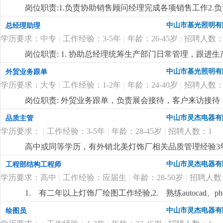
岗位职责:1.负责协助销售顾问经理完成各项销售工作2.
做好市场相关的各项业务事宜岗位要求:1.初中及以上学历
中山市基光照明有
总经理助理
心，做事细心，有上进心4.具有较强的沟通协调能力，亲
学历要求：中专
|
工作经验：3-5年
|
年龄：26-45岁
|
招聘人数：
详细
...
岗位职责: 1. 协助总经理统筹生产部门日常管理，跟
2. 负责公司人事基础工作：员工招聘、入职离职、考勤
中山市基光照明有
外贸业务跟单
公司指令，整理生产报表、会议纪要，跟进各项工作督办
学历要求：大专
|
工作经验：1-2年
|
年龄：24-40岁
|
招聘人数：
位要求:1.有工厂工作经验，懂生产管理或做过人事/行政
顺畅，服从管理，能长期稳定做。岗位待遇与福利：面
岗位职责: 外贸业务跟单，负责展会接待，客户来访接待
级，能基本交流。有类似灯饰企业工作经验。岗位待遇：单
中山市灵杰电器有
品质主管
学历要求：
|
工作经验：3-5年
|
年龄：28-45岁
|
招聘人数：1
高中或同等学历，有外销北美灯饰厂相关品质管理经验3
中山市灵杰电器有
工程部结构工程师
学历要求：高中
|
工作经验：应届生
|
年龄：28-50岁
|
招聘人数
1. 有二年以上灯饰厂绘图工作经验,2. 熟练autocad、p
作经验优先.
更详细
...
中山市灵杰电器有
绘图员