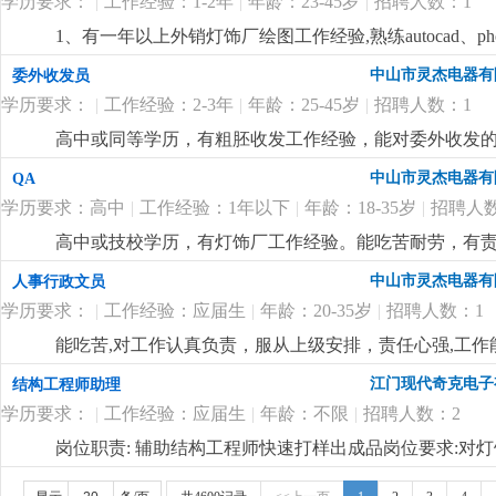
学历要求：
|
工作经验：1-2年
|
年龄：23-45岁
|
招聘人数：1
1、有一年以上外销灯饰厂绘图工作经验,熟练autocad、p
优先.
更详细
...
中山市灵杰电器有
委外收发员
学历要求：
|
工作经验：2-3年
|
年龄：25-45岁
|
招聘人数：1
高中或同等学历，有粗胚收发工作经验，能对委外收发的物
中山市灵杰电器有
QA
学历要求：高中
|
工作经验：1年以下
|
年龄：18-35岁
|
招聘人数
高中或技校学历，有灯饰厂工作经验。能吃苦耐劳，有
详细
...
中山市灵杰电器有
人事行政文员
学历要求：
|
工作经验：应届生
|
年龄：20-35岁
|
招聘人数：1
能吃苦,对工作认真负责，服从上级安排，责任心强,工作
江门现代奇克电子
结构工程师助理
学历要求：
|
工作经验：应届生
|
年龄：不限
|
招聘人数：2
岗位职责: 辅助结构工程师快速打样出成品岗位要求:对