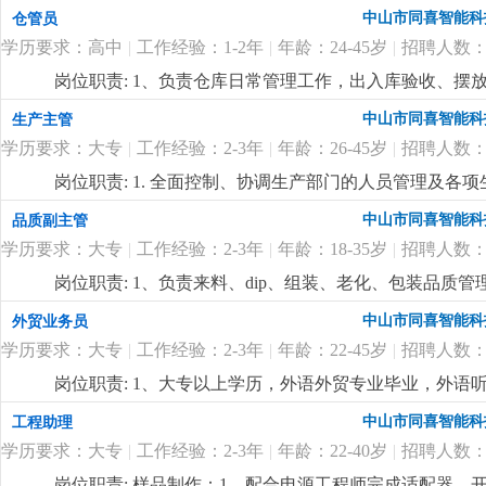
2、现场巡检预防质量事故的发生，解决现场的质量问题
中山市同喜智能科
仓管员
障分析并进行跟踪处理；4、协助公司相关部门制订公司的产品质
学历要求：高中
|
工作经验：1-2年
|
年龄：24-45岁
|
招聘人数：
2、熟练使用办公软件；3、工作认真负责，良好的沟通
岗位职责: 1、负责仓库日常管理工作，出入库验收、摆
持仓库内货品和环境的干净整洁；4、负责仓库5s工作；岗
中山市同喜智能科
生产主管
系统；3、服从管理、能适应加班；
更详细
...
学历要求：大专
|
工作经验：2-3年
|
年龄：26-45岁
|
招聘人数：
岗位职责: 1. 全面控制、协调生产部门的人员管理及各
度；3. 跟踪生产情况、产品需求、生产过程、产值目标
中山市同喜智能科
品质副主管
及时追踪，并提出合理化建议；5. 参与提高生产效率和
学历要求：大专
|
工作经验：2-3年
|
年龄：18-35岁
|
招聘人数：
产现场的安全和清洁；岗位要求:1. 高中及以上学历，3
律知识，熟悉生产流程，精通生产管理知识；3. 具备
岗位职责: 1、负责来料、dip、组装、老化、包装品
分析和解决问题能力；4. 具有一定的办公软件使用操作技
控制措施的执行情况；3、负责sip的制定及完善，优化
中山市同喜智能科
外贸业务员
查监督iqc/ipcq/qa质检团队的运作，做好质检作业
学历要求：大专
|
工作经验：2-3年
|
年龄：22-45岁
|
招聘人数：
结果导向回复，发动团队推动工作；6、在品质经理的领
专业，大专或以上学历；2、3-5年以上led驱动电源或
岗位职责: 1、大专以上学历，外语外贸专业毕业，外语
体系工作经验；3、有一定的产品分析能力，熟悉iso9001-
压能力，具备良好的沟通与应变能力；3、工作积极主动、
中山市同喜智能科
工程助理
法；熟练使用spc, msa, 柏拉图等统计与分析工具，
开关类销售方面工作经验优先；岗位要求:1、主要负责
沟通，能够与不同层级的人员沟通，发动团队的积极性去
学历要求：大专
|
工作经验：2-3年
|
年龄：22-40岁
|
招聘人数：
工作；3、国内外客户的接洽接待工作；4、自主客户订
题，有较强的承压能力，能接受挑战；6、能适应加班，
市场的开发，公司采取线下线上相结合的模式，每年组织
岗位职责: 样品制作：1、配合电源工程师完成适配器