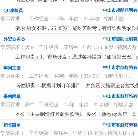
个国际境外专业展会等
更详细
...
装、半成品 / 成品样机制作；2、物料管理：bom 核
中山市超朗照明有
QC质检员
进、物料退换处理；样机测试辅助：1、协助工程师做上
学历要求：
|
工作经验：1-2年
|
年龄：25-45岁
|
招聘人数：1
据、整理测试报告；样板整理归档：2、样机编号、拍照
点）整理归档；问题反馈：3、打样过程中焊接不良、物
要求:男女不限，25-45岁，能吃苦耐劳，有灯饰照明qc质检
辅料 / 治具管理：焊台、万用表、负载、老化架、线材
中山市超朗照明有
外贸业务员
样品寄送、来料样板核对、工程变更样板更换、临时交办
管理相关专业优先（需具备学习能力）；2、熟练使用office
学历要求：大专
|
工作经验：应届生
|
年龄：23-38岁
|
招聘人数
3、沟通协调能力强，责任心强，工作细致，能承受一定
工作职责：1、市场开发：通过各种渠道（如阿里巴巴、goog
节奏；4、有相关行业经验（1-3年）者优先录用；5、
理：负责维护客户关系，提供售前、售中和售后服务，处
中山市君航灯饰有
车间主管
程，确保准时交货，并收回应收回的款项。4、市场调研
学历要求：
|
工作经验：3-5年
|
年龄：35-45岁
|
招聘人数：1
5、产品推广：通过网络平台和社交媒体推广公司产品，
同，并处理合同履行过程中可能出现的紧急情况。要求
岗位职责: 1.根据计划订单排产，并负责实施跟进各拉线
优先。语言能力：英语四级以上，具备较强的英语听说
负责生产进度和质量管控（报表）；4.协助拉线培训新员
中山市君航灯饰有
采购跟单
流程者优先。技能素质：熟悉网络销售技巧，了解电子
率；6.协助品质部门监督，执行生产中质量体系，杜绝不
4500-6000元/月+提成
更详细
...
学历要求：高中
|
工作经验：2-3年
|
年龄：25-40岁
|
招聘人数：
隐患等工作；岗位要求：1、有三年以上洗墙灯，筒灯的
等岗位管理工作经验；4、能力突出者，工资面谈。
更详
本公司主要制造灯具商业照明1、要求：熟悉erp系统；
（仓库、订单所需）生成采购单，做好采购跟踪表格；4
中山市君航灯饰有
销售跟单
学历要求：
|
工作经验：应届生
|
年龄：18-35岁
|
招聘人数：1