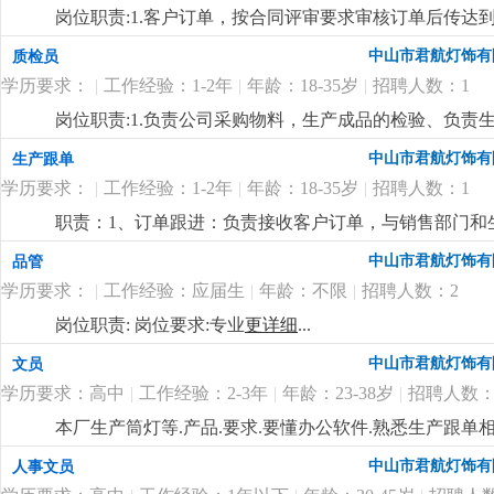
岗位职责:1.客户订单，按合同评审要求审核订单后传
2.根据生产部反馈信息掌握生产进度及欠料、品质问题等
中山市君航灯饰有
质检员
安排生产，跟踪样品进度及客户确认结果。安排送样、客
学历要求：
|
工作经验：1-2年
|
年龄：18-35岁
|
招聘人数：1
知相关部门5.客户资信、客户订单、文件分发的整理和保
踪7.经常与客户沟通，保持良好关系，争取客户订单8.能熟
岗位职责:1.负责公司采购物料，生产成品的检验、负
的其他之事宜岗位要求:1.高中以上学历或相关工作经验
如实记录和反馈2.负责对出现的产品质量问题进行分析
中山市君航灯饰有
生产跟单
上的工作经验者优先考虑3.工作有条理，细致、认真、有责
实3.协助做好生产一线员工的品质意识和品质识别能力培训
的网络知识
更详细
...
学历要求：
|
工作经验：1-2年
|
年龄：18-35岁
|
招聘人数：1
能力，对新事物的接受能力强3.具备一定的文字功底和
作流程4.能吃苦，工作细心，有严谨的工作态度，有很
职责：1、订单跟进：负责接收客户订单，与销售部门和
详细
...
生产计划。在生产过程中，密切跟踪订单的生产进度，
中山市君航灯饰有
品管
保订单按时交付。2、物料管理：根据生产订单，协助采
学历要求：
|
工作经验：应届生
|
年龄：不限
|
招聘人数：2
货。对物料的库存进行监控，及时反馈物料的库存情况，
整理和分析生产过程中的相关数据，如生产进度、产品质
岗位职责: 岗位要求:专业
更详细
...
或相关工作经验者优先，熟悉生产流程和供应链管理。2、技
中山市君航灯饰有
文员
的数据分析和报表制作能力。同时，需要具备一定的沟
沟通和协作。3、职业素养：具备较强的责任心和敬业精
学历要求：高中
|
工作经验：2-3年
|
年龄：23-38岁
|
招聘人数：
承受一定的工作压力。
更详细
...
本厂生产筒灯等.产品.要求.要懂办公软件.熟悉生产跟单
中山市君航灯饰有
人事文员