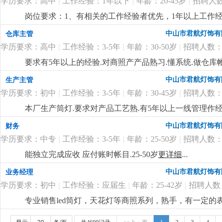
学历要求：高中
|
工作经验：1年以下
|
年龄：20-45岁
|
招聘人数
岗位要求：1、有相关的工作经验者优先，1年以上工作经
中山市君航灯饰有
仓库主管
学历要求：高中
|
工作经验：3-5年
|
年龄：30-50岁
|
招聘人数：
要求有5年以上的经验.对商照产产品熟习.懂系统.做仓库
中山市君航灯饰有
生产主管
学历要求：初中
|
工作经验：3-5年
|
年龄：30-45岁
|
招聘人数：
本厂生产筒灯.要求对产品工艺熟.有5年以上一线管理作经验
中山市君航灯饰有
财务
学历要求：中专
|
工作经验：3-5年
|
年龄：25-50岁
|
招聘人数：
能独立完成应收 应付账时帐目.25-50岁
更详细
...
中山市君航灯饰有
业务经理
学历要求：初中
|
工作经验：应届生
|
年龄：25-42岁
|
招聘人数
专业销售led筒灯，天花灯等商照系列，熟手，有一定
长期出差
更详细
...