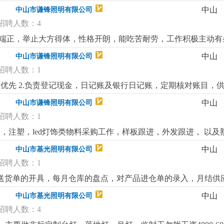
，写能力;3.从事led灯饰行业者优先，已经录用，待遇从优。
中山
中山市谦锋照明有限公司
招聘人数：4
五官端正，举止大方得体，性格开朗，能吃苦耐劳，工作积极主动有
俐，具备听，说，读，写能力，能独立与外国客户沟通。4.从事l
中山
中山市谦锋照明有限公司
招聘人数：1
优先 2.负责登记现金，日记账及银行日记账，定期核对账目，供
理其他事务；4.主要处理每日流水账，需监管人事工作（考勤等
中山
中山市谦锋照明有限公司
算经验者优先 熟悉商业照明成本核算经验者优先熟悉商业照明成
招聘人数：1
注塑，led灯饰类物料采购工作，样板跟进，外发跟进， 以及熟练
力，记性好，对工作高度负责，良好的表达和沟通能力，具有很
中山
中山市基光照明有限公司
作，4.工作认真仔细，服从安排，具有良好的团队合作精神，执行力强
招聘人数：1
售送货单的开具，每月仓库的盘点，对产品进仓单的录入，月结供
中山
中山市基光照明有限公司
招聘人数：4