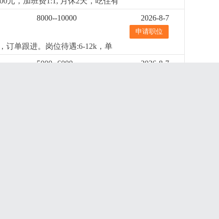
元，加班费1:1, 月休2天，吃住有
8000--10000
2026-8-7
申请职位
单跟进。岗位待遇:6-12k，单
5000--6000
2026-8-7
申请职位
。有类似灯饰厂管理经验。
更详细
...
横栏
6000--8000
2026-8-7
申请职位
要时叫停生产。3. 监督规范操作、
数据可追溯。岗位要求1. 高中及以上
横栏
4000--5000
2026-8-7
通和执行力强。4. 能吃苦耐劳，服从
申请职位
对规格，加工工艺，清点数量，开单
横栏
5000--6000
2026-8-7
申请职位