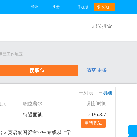
登录
注册
手机版
求职入口
职位搜索
期望工作地区
清空
更多
列表
明细
地点
职位薪水
刷新时间
待遇面谈
2026-8-7
申请职位
；2.英语或国贸专业中专或以上学