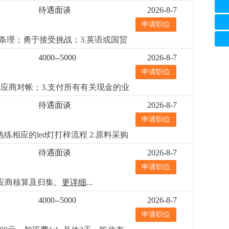
4.若表现突出，有提升为业务员的机
待遇面谈
2026-8-7
申请职位
条理；勇于接受挑战；3.英语或国贸
ed灯饰销售行业者优先，已经录
4000--5000
2026-8-7
申请职位
应商对帐；3.支付所有有关现金的业
）3.财务会计专业中专以上学历优先
待遇面谈
2026-8-7
本核算经验者优先熟悉商业照明成本
申请职位
相应的led灯打样流程 2.原料采购
强的供应商管理和比价议价能力；3.
待遇面谈
2026-8-7
，工作责任心强
更详细
...
申请职位
应商核算及归集。
更详细
...
4000--5000
2026-8-7
申请职位