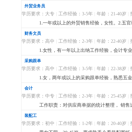
历，英文三级以上，口齿伶俐，具备听，说，读
外贸业务员
会
更详细
...
学历要求：大专
|
工作经验：3-5年
|
年龄：21-40岁
|
1.一年或以上的外贸销售经验，女性。2.
专业大专或以上学历，英文四级以上，口齿伶
财务文员
用，待遇从优。
更详细
...
学历要求：高中
|
工作经验：2-3年
|
年龄：22-40岁
|
1.女性，有一年以上出纳工作经验，会计专业
务，工资核算，发放；并开发票或相关部门处
采购跟单
4.有灯饰方面的财务，熟悉商业照明成本核
学历要求：高中
|
工作经验：3-5年
|
年龄：22-38岁
|
核算经验者优先
更详细
...
1.女，两年或以上的采购跟单经验，熟悉五金，
跟进，合同制定，供应商的维护，异常处理能
会计
熟悉掌握office,erp等常用办公软件操
学历要求：中专
|
工作经验：2-3年
|
年龄：25-45岁
|
工作职责：对供应商单据的统计整理， 销
装配工
学历要求：初中
|
工作经验：1-2年
|
年龄：20-40岁
|