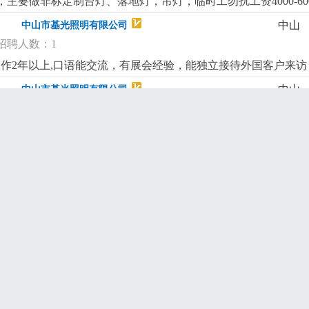
主要做非标定制台灯、落地灯，吊灯，临时工勿扰工资4000-6000
中山
中山市基光照明有限公司
招聘人数：1
工作2年以上,口语能交流，有展会经验，能独立接待外国客户来访，订
中山
中山市基光照明有限公司
招聘人数：1
单装配进度，带教新人岗位要求:会用电脑，erp，会看cad图纸
中山
中山市基光照明有限公司
招聘人数：1
按标准检验、判定、记录。2. 发现不良及时标识、隔离、上报，必
防止不良品流入下工序/出货。5. 整理检验报表，维护量具，确保
中山
中山市基光照明有限公司
用卡尺等量具，看得懂工艺和检验要求。3. 细心负责、有原则，沟
招聘人数：1
璃灯罩、布罩等）委外加工收发经验，主要工作：工件对图纸核
士有经验者优先
更详细
...
中山
中山市基光照明有限公司
招聘人数：1