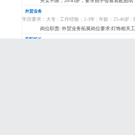
男女不限，20-45岁，要求熟手会看装配图纸，
补贴
更详细
...
外贸业务
学历要求：大专
|
工作经验：2-3年
|
年龄：25-40岁
|
岗位职责: 外贸业务拓展岗位要求:灯饰相关
休，提成面议
更详细
...
装配组长
学历要求：初中
|
工作经验：2-3年
|
年龄：26-40岁
|
岗位职责: 装配车间现场管理，异常处理，订
IPQC 兼 QC检验员
学历要求：高中
|
工作经验：3-5年
|
年龄：25-45岁
|
岗位职责1. 负责生产过程巡检、成品检验，
现场5s，预防批量不良。4. 跟踪异常改善，
委外加工收发
学历，有车间质检/巡检经验优先。2. 会使
学历要求：初中
|
工作经验：1-2年
|
年龄：25-45岁
|
工作安排。
更详细
...
有灯饰厂半成品（五金喷漆件、电镀件，玻
委外，按单收货，要求会用电脑，细心，女
样板采购
学历要求：高中
|
工作经验：3-5年
|
年龄：25-40岁
|