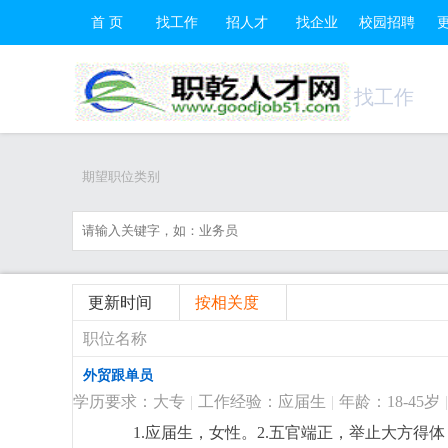
首 页
找工作
招人才
找企业
校园招聘
找工作
期望职位类别
更新时间
按相关度
职位名称
外贸跟单员
学历要求：大专
|
工作经验：应届生
|
年龄：18-45岁
|
1.应届生，女性。2.五官端正，举止大方