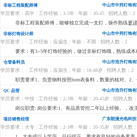
中山市中邦灯饰有
非标工程装配师傅
学历要求：高中
|
工作经验：3-5年
|
年龄：30-45
|
招聘人数：2
非标工程装配师傅，能够独立完成一支灯，操作熟练
更
中山市中邦灯饰有
非标灯饰设计师
学历要求：
|
工作经验：应届生
|
年龄：不限
|
招聘人数：2
要求：有3--5年灯饰经验的，做过非标灯饰哦，熟练成本核算 
中山市浩升灯饰有
仓管备料员
学历要求：
|
工作经验：应届生
|
年龄：18-48岁
|
招聘人数：2
职责要求1、负责物料按照bom表备料，数量的核对。2
中山市浩升灯饰有
QC 品管
学历要求：中技
|
工作经验：2-3年
|
年龄：20-45岁
|
招聘人数：
岗位职责: 岗位要求:1、有品质管控二年以上经验。，
施。2、具有责任心。3、听从上级布置下的任务。
更详
广东朗漫光电科技
项目销售经理
学历要求：大专
|
工作经验：2-3年
|
年龄：20-35岁
|
招聘人数：
1、大专或以上学历，品行端正、要求有良好的业务素养、