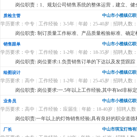
岗位职责：1、规划公司销售系统的整体运营，建立、健
与制定公司销售中长期规划，依据公司整体销售目标年度
中山市小榄镇亿联
质检主管
程，完成销售任务；3、负责销售团队管理和建设，对销
学历要求：中专
|
工作经验：3-5年
|
年龄：25-40岁
|
招聘人数：
任职要求：1、本科或以上学历，品行端正、要求有良好
关能力，具有一定的市场分析和客户布局等市场营销理念
岗位职责: 制订质量工作标准、产品质量检验标准、确
作经验，两年以上同职位管理工作经验，有led线形照明
全过程的质量管理工作，对所承担的工作负责；岗位要求
中山市小榄镇亿联
销售跟单
16年的企业，定位高端，应聘者需具备独特的营销理念
货、索赔等异常处理，组织相关部门调查、分析协调各种
迎志同道合的有识之士加入。有梦想，有激情，躺平者
学历要求：中专
|
工作经验：1-2年
|
年龄：18-35岁
|
招聘人数：
料、半成品、成品的抽检及产线上的操作工艺流程进行巡
领导交代的各项工作任务；
更详细
...
岗位职责: 岗位要求:1.负责销售订单的下达以及发货跟
账款的回收跟进；4.负责客户投诉的信息接口传递工作；
中山市小榄镇亿联
绘图设计
更新维护等等；
更详细
...
学历要求：高中
|
工作经验：1-2年
|
年龄：25-45岁
|
招聘人数：
岗位职责: 岗位要求:一.5年以上工作经验,其中有led非
pro/e或solidworks等相关设计软件。4.认识灯具
中山市小榄镇亿联
业务员
势,能够自立完成电子或者结构设计;5.具有良好的交流
学历要求：高中
|
工作经验：应届生
|
年龄：18-40岁
|
招聘人数
际关系良好,听从管理顾全大局;主要负责新产品项目的开发及跟
有需求的人士，欢迎加入我们的团队！
更详细
...
岗位职责:一年以上的灯饰销售经验;具有良好的职业道
通，具有良好的市场开发能力，熟悉电脑操作及相关软件
中山市琪宝灯饰有
厂长
补贴 工资上不封顶；
更详细
...