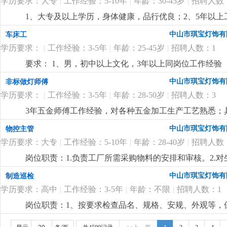
学历要求：大专
|
工作经验：5-10年
|
年龄：30-45岁
|
招聘人数
1、大专及以上学历，身体健康，品行优良；2、5年以
达能力强，思维敏捷，员工激励手法熟练；4、有100—
中山市琪宝灯饰有
车床工
定的培训能力，指导帮助下属成长经验丰富；
更详细
...
学历要求：
|
工作经验：3-5年
|
年龄：25-45岁
|
招聘人数：1
要求： 1、男，初中以上文化，3年以上同岗位工作经验
程灯饰厂工作经验优先。
更详细
...
中山市琪宝灯饰有
非标做灯师傅
学历要求：
|
工作经验：3-5年
|
年龄：28-50岁
|
招聘人数：3
3年五金师傅工作经验，对各种五金加工生产工艺熟悉；
尽快想出解决方案。
更详细
...
中山市琪宝灯饰有
物控主管
学历要求：大专
|
工作经验：5-10年
|
年龄：28-40岁
|
招聘人数
岗位职责：1.负责工厂所需采购物料的安排和审核。2.
了解。4.负责采购员、计划员和车辆的管理。5.监督车辆
中山市琪宝灯饰有
制造巡检
历，电脑精通；2.5年以上非标工程灯饰企业计划管理经
学历要求：高中
|
工作经验：3-5年
|
年龄：不限
|
招聘人数：1
控制能力，有较强的管理、组织、协调、沟通能力；4.
岗位职责：1、按要求检查品名、规格、安规、外观等，保
悉酒店工程灯饰结构、安规要求，整体效果，表面加工