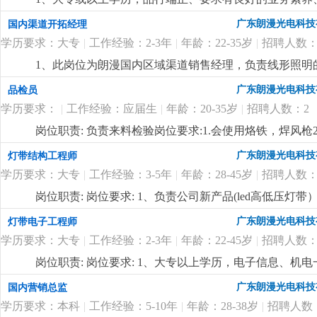
明行业有做过工程项目销售或渠道拓展一年以上工作经验
广东朗漫光电科技
国内渠道开拓经理
表达能力，能听从安排适应出差。4、优秀应届毕业生也
学历要求：大专
|
工作经验：2-3年
|
年龄：22-35岁
|
招聘人数：
合的有识之士加入。
更详细
...
1、此岗位为朗漫国内区域渠道销售经理，负责线形照明
灯带、商业照明等相关行业销售经验的优先录用，在其
广东朗漫光电科技
品检员
3、有很强的业务能力和主动性，抗压能力强，对工作充
学历要求：
|
工作经验：应届生
|
年龄：20-35岁
|
招聘人数：2
迎志同道合的有识之士加入。
更详细
...
岗位职责: 负责来料检验岗位要求:1.会使用烙铁，焊风枪
广东朗漫光电科技
灯带结构工程师
学历要求：大专
|
工作经验：3-5年
|
年龄：28-45岁
|
招聘人数：
岗位职责: 岗位要求: 1、负责公司新产品(led高低压
产工艺（焊接、注塑成型）问题；3、负责技术资料的编
广东朗漫光电科技
灯带电子工程师
以上led灯带产品研发工作经验，对led灯带产品有丰富
学历要求：大专
|
工作经验：2-3年
|
年龄：22-45岁
|
招聘人数：
悉线路板原理，灯带内部结构、安装出线结构方式及相关
力，能承受较大的工作压力；6、有在led高低压灯带
岗位职责: 岗位要求: 1、大专以上学历，电子信息、机
坚持长期主义的企业，欢迎志同道合的有识之士加入
更
先；3、精通开发设计软件protel99se；熟悉线路板
广东朗漫光电科技
国内营销总监
的沟通协调能力，能承受一定的工作压力。
更详细
...
学历要求：本科
|
工作经验：5-10年
|
年龄：28-38岁
|
招聘人数