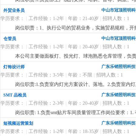
wod等办公软件；。自制成品输入、输出月结及成品电脑
掌握属员之心态与动向，及时反映属员之情况，并研拟
中山市冠顶照明科
外贸业务员
顾客满意度测量程序对客户满意度进行调查及汇总分析10
融入公司文化、热爱公司、热爱本行业、为公司创造效益
守则外，心须遵守公司制定的工作守则，有违反守则的，
学历要求：
|
工作经验：1-2年
|
年龄：21-40岁
|
招聘人数：1
生产任务、生产顺序及完成期限，产前说明并严格执行
优先考虑，男女不限2.英语能力四级以上3.有较好的沟
况，调控好生产序次与进度，带领团队按时、保质、保量
岗位职责：1、执行公司的贸易业务，实施贸易规程，开
4.工作有条理，细致、认真、有责任心，办事严谨5.熟练电
施且督导实施，确定指标产量并贯彻达成 4.负责安排人
同；3、负责生产跟踪、发货、现场监装；4、负责单证
文字撰写能力和较强的沟通协调以及语言表达能力7.上
中山市冠顶照明科
仓管员
中之自我品质控制及物料损耗有效管制之督导 6.负责品
6、业务相关资料的整理和归档；7、相关业务工作的汇报
报表之编制、审核、分析与呈报8.负责作业现场6s工作
学历要求：
|
工作经验：1-2年
|
年龄：20-40岁
|
招聘人数：1
上.3、会计算机办公软件操作；4、热爱外贸销售工作
位要求:1.1年以上生产现场管理工作经验,有电子产品生产
较强的事业心、团队合作精神和独立处事能力，勇于开拓
本公司主要做面板灯、投光灯、球泡熟悉仓库管理，负
质量控制及生产效率提升4.生产现场''6s‘管理
更详细
...
广东乐销照明科技
灯饰设计师
学历要求：
|
工作经验：3-5年
|
年龄：不限
|
招聘人数：1
岗位职责:1.负责室内灯光方案设计、落地。2.负责室
开发。岗位要求:1.3年以上室内照明设计经验，熟练使
广东乐销照明科技
SMT 品检员
台灯、壁灯、办公线条灯、洗墙灯等设计开发业务熟练。
学历要求：
|
工作经验：2-3年
|
年龄：20-40岁
|
招聘人数：1
更详细
...
岗位职责: 1.负责smt贴片车间质量管理工作岗位要求：1
片、焊接、回流焊等核心流程，熟悉 smt 产品（pcb
广东乐销照明科技
短视频运营策划
错贴、漏贴、虚焊、连锡、元器件偏移、极性反置等常见质量
学历要求：
|
工作经验：1-2年
|
年龄：18-35岁
|
招聘人数：1
备，显微镜、万用表、示波器、aoi（自动光学检测）设备