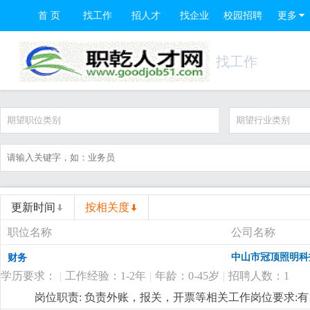
首 页
找工作
招人才
找企业
校园招聘
更多
找工作
期望职位类别
期望行业类别
更新时间
按相关度
职位名称
公司名称
中山市冠顶照明科
财务
学历要求：
|
工作经验：1-2年
|
年龄：0-45岁
|
招聘人数：1
岗位职责: 负责外账，报关，开票等相关工作岗位要求: