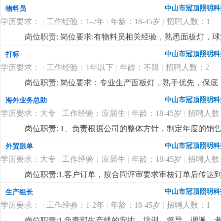
中山市冠顶照明科
物料员
学历要求：
|
工作经验：1-2年
|
年龄：18-45岁
|
招聘人数：1
岗位职责: 岗位要求:有物料员相关经验，熟悉面板灯，球
中山市冠顶照明科
打标
学历要求：
|
工作经验：1年以下
|
年龄：不限
|
招聘人数：2
岗位职责: 岗位要求：专业生产面板灯，熟手优先，保底：40
吃包住，不吃不住补贴400元，每月设有全勤奖100/月
中山市冠顶照明科
海外业务总助
学历要求：大专
|
工作经验：应届生
|
年龄：18-45岁
|
招聘人数
岗位职责: 1、负责根据公司的整体方针，制定年度的
2、负责开拓新客户，维护老客户，对新老客户进行公关
中山市冠顶照明科
外贸跟单
员协调各个部门的关系，使业务工作可以畅通进行；4、
学历要求：大专
|
工作经验：应届生
|
年龄：18-45岁
|
招聘人数
排、业务培训等，并对业务员的工作方式进行指导，监督
完成情况对其进行考核，向公司提交业务人员的奖惩建议
岗位职责:1.客户订单，按合同评审要求审核订单后传
实施各种促销、宣传活动。岗位要求:1.男性，18-45岁
2.根据生产部反馈信息掌握生产进度及欠料、品质问题等
中山市冠顶照明科
生产组长
作地点在国外，薪资10000+，具体的以面谈为准
更详细
...
安排生产，跟踪样品进度及客户确认结果。安排送样、客
学历要求：
|
工作经验：1-2年
|
年龄：18-45岁
|
招聘人数：1
知相关部门5.客户资信、客户订单、文件分发的整理和保
记、初步处理、信息传递及处理结果跟踪7.经常与客户沟通
岗位职责:1.负责部生产线的安排、培训、督导、调派