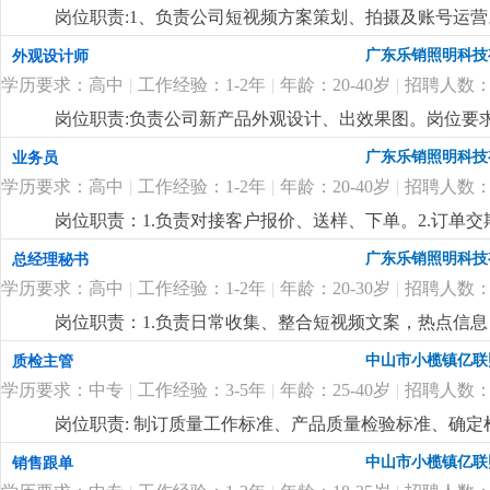
公司出粮准时，包吃、包住，绩效奖、年终奖，月休2天
岗位职责:1、负责公司短视频方案策划、拍摄及账号运
然流量。能独立运营和维护公司旗下抖音及其他短视频
广东乐销照明科技
外观设计师
曝光度和知名度。2、参与视频内容策划、选题、脚本撰
学历要求：高中
|
工作经验：1-2年
|
年龄：20-40岁
|
招聘人数：
向，善于捕捉当下热门视频、热点事件，结合品牌特性，
体验。5、1-3年新媒体运营经验，熟悉短视频平台运营
岗位职责:负责公司新产品外观设计、出效果图。岗位要求:
捉新事物，思想跳跃的应届毕业生也可！7、公司福利待
的构思、创新能力。2.工作认真负责，有团队精神，服从
广东乐销照明科技
业务员
年终奖等。
更详细
...
议。
更详细
...
学历要求：高中
|
工作经验：1-2年
|
年龄：20-40岁
|
招聘人数：
岗位职责：1.负责对接客户报价、送样、下单。2.订单
时上门拜访客户，维系客户关系。任职要求：男,18-3
广东乐销照明科技
总经理秘书
际、公关能力和抗压能力。公司客户资源稳定，待遇面
学历要求：高中
|
工作经验：1-2年
|
年龄：20-30岁
|
招聘人数：
岗位职责：1.负责日常收集、整合短视频文案，热点信
司合作的短视频运营公司作为合格的拍摄文案。2.负责协
中山市小榄镇亿联
质检主管
要求18~30岁，熟练使用基础办公软件、会用ai软件找
学历要求：中专
|
工作经验：3-5年
|
年龄：25-40岁
|
招聘人数：
收集能力，有较强的上进心和学习能力，服从安排。3.
绩效奖，社保，公费学习
更详细
...
岗位职责: 制订质量工作标准、产品质量检验标准、确
全过程的质量管理工作，对所承担的工作负责；岗位要求
中山市小榄镇亿联
销售跟单
货、索赔等异常处理，组织相关部门调查、分析协调各种