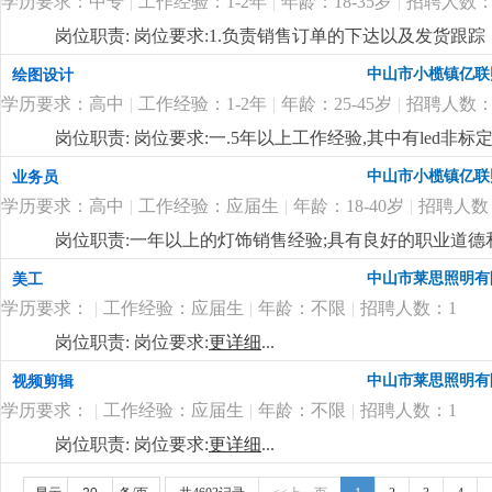
学历要求：中专
|
工作经验：1-2年
|
年龄：18-35岁
|
招聘人数：
料、半成品、成品的抽检及产线上的操作工艺流程进行巡
领导交代的各项工作任务；
更详细
...
岗位职责: 岗位要求:1.负责销售订单的下达以及发货跟
账款的回收跟进；4.负责客户投诉的信息接口传递工作；
中山市小榄镇亿联
绘图设计
更新维护等等；
更详细
...
学历要求：高中
|
工作经验：1-2年
|
年龄：25-45岁
|
招聘人数：
岗位职责: 岗位要求:一.5年以上工作经验,其中有led非
pro/e或solidworks等相关设计软件。4.认识灯具
中山市小榄镇亿联
业务员
势,能够自立完成电子或者结构设计;5.具有良好的交流
学历要求：高中
|
工作经验：应届生
|
年龄：18-40岁
|
招聘人数
际关系良好,听从管理顾全大局;主要负责新产品项目的开发及跟
有需求的人士，欢迎加入我们的团队！
更详细
...
岗位职责:一年以上的灯饰销售经验;具有良好的职业道
通，具有良好的市场开发能力，熟悉电脑操作及相关软件
中山市莱思照明有
美工
补贴 工资上不封顶；
更详细
...
学历要求：
|
工作经验：应届生
|
年龄：不限
|
招聘人数：1
岗位职责: 岗位要求:
更详细
...
中山市莱思照明有
视频剪辑
学历要求：
|
工作经验：应届生
|
年龄：不限
|
招聘人数：1
岗位职责: 岗位要求:
更详细
...