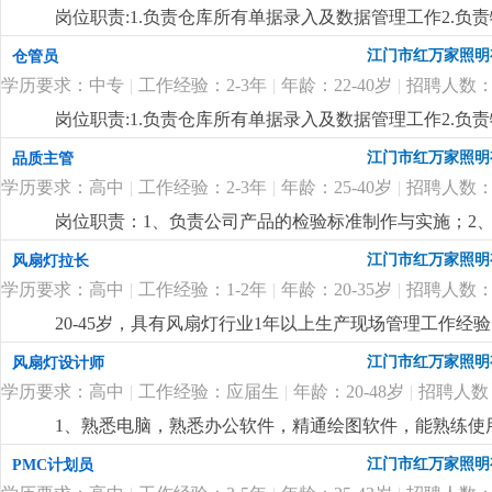
岗位职责:1.负责仓库所有单据录入及数据管理工作2.负责
限，中专及以上学历，18-35岁2.对数据敏感，有责任心
江门市红万家照明
仓管员
细
...
学历要求：中专
|
工作经验：2-3年
|
年龄：22-40岁
|
招聘人数：
岗位职责:1.负责仓库所有单据录入及数据管理工作2.负责
限，中专及以上学历，18-35岁2.对数据敏感，有责任心
江门市红万家照明
品质主管
细
...
学历要求：高中
|
工作经验：2-3年
|
年龄：25-40岁
|
招聘人数：
岗位职责：1、负责公司产品的检验标准制作与实施；2、负责
与处理，必要时定期与供应商沟通，协助供应商建立完善
江门市红万家照明
风扇灯拉长
管理工作经验。任职要求：1、高中以上学历，熟悉电器
学历要求：高中
|
工作经验：1-2年
|
年龄：20-35岁
|
招聘人数：
质主管管理工作经验;3、熟悉iso9001质量管理体系
题:4、熟练使用电脑办公软件。
更详细
...
20-45岁，具有风扇灯行业1年以上生产现场管理工作经
江门市红万家照明
风扇灯设计师
学历要求：高中
|
工作经验：应届生
|
年龄：20-48岁
|
招聘人数
1、熟悉电脑，熟悉办公软件，精通绘图软件，能熟练使
工作认真负责，沟通能力强。3、会独立制作外观图、b
江门市红万家照明
PMC计划员
观设计能力较强的可以放宽限制。本公司专业研发生产