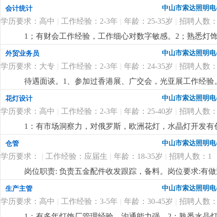
盘点，保持数据准确性3.负责仓库物料进出单据整理录入4
中山市索达照明电
会计统计
学历要求：高中
|
工作经验：2-3年
|
年龄：25-35岁
|
招聘人数：
1；有财会工作经验，工作细心对数字敏感。2；熟悉灯饰
核算，懂看产品bom表。
更详细
...
中山市索达照明电
外贸业务员
学历要求：大专
|
工作经验：2-3年
|
年龄：24-35岁
|
招聘人数：
待遇面谈。1、参加过香港展、广交会，光亚展工作经验。
也有客户平台收入可观。
更详细
...
中山市索达照明电
花灯设计
学历要求：高中
|
工作经验：2-3年
|
年龄：25-40岁
|
招聘人数：
1：有市场洞察力，对俄罗斯，欧洲花灯，水晶灯开发有
力。
更详细
...
中山市索达照明电
仓管
学历要求：
|
工作经验：应届生
|
年龄：18-35岁
|
招聘人数：1
岗位职责: 负责五金配件收发跟踪，备料。岗位要求:有
中山市索达照明电
生产主管
学历要求：高中
|
工作经验：3-5年
|
年龄：30-45岁
|
招聘人数：
1；有多年灯饰厂管理经验，沟通能力强。2；熟悉水晶灯