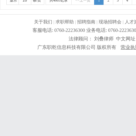
高中或以上学历；2、有相关的采购跟单工作经验；3、
显示
条/页
共4603记录
<<上一页
1
2
3
4
战；4：月休两天。
更详细
...
关于我们
|
求职帮助
|
招聘指南
|
现场招聘会
|
人才
客服电话: 0760-22236300 业务电话: 0760-2
法律顾问： 刘叠律师 中文网址
广东职乾信息科技有限公司 版权所有
营业执