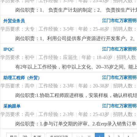
学历要求：高中
|
工作经验：3-5年
|
年龄：25-43岁
|
招聘人数：
岗位职责：1、 负责生产计划的制定；2、 负责按生产
库存状况，制定物料申购计划；4、 跟催材料到货进度，
江门市红万家照明
外贸业务员
合格物料的退货与补货；6、 原材料控制与分析；7、 
学历要求：大专
|
工作经验：3-5年
|
年龄：25-46岁
|
招聘人数：
或以上学历；2、工作积极，责任心强；3、熟练运用offi
作经验；
更详细
...
岗位职责：1、利用公司提供客户资源进行开发客户。2
踪。任职要求：1、英语口语标准，口齿清楚，较强语言
江门市红万家照明
IPQC
和责任感；3、会社媒拓客，有欧美东南亚风扇灯客户资
学历要求：初中
|
工作经验：应届生
|
年龄：18-40岁
|
招聘人数
有2年以上工作经验，初中以上文化、20--35岁之间
更详细
...
江门市红万家照明
助理工程师（外贸）
学历要求：高中
|
工作经验：2-3年
|
年龄：20-38岁
|
招聘人数：
岗位职责:1.协助工程师跟进样板，安装样板，确认样机结
能够承受一定的工作压力。
更详细
...
江门市红万家照明
采购跟单
学历要求：高中
|
工作经验：2-3年
|
年龄：25-43岁
|
招聘人数：
岗位职责：1.参与订单交期的评审。2.在erp录入销售
表格，按订单交期跟踪物料的进度和交期 。 4.协助供应商