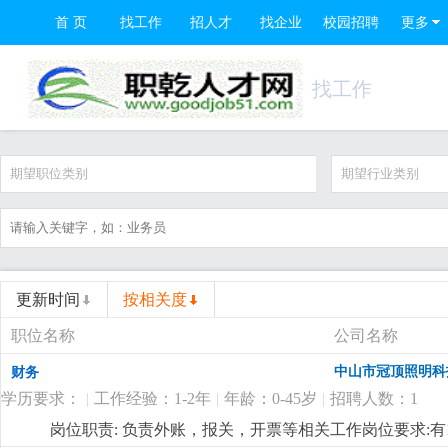
首 页
找工作
招人才
找企业
校园招聘
更多
找工作
期望职位类别
期望行业类别
更新时间
按相关度
职位名称
公司名称
中山市冠顶照明科
财务
学历要求：
|
工作经验：1-2年
|
年龄：0-45岁
|
招聘人数：1
岗位职责: 负责外账，报关，开票等相关工作岗位要求: