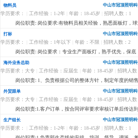
中山市冠顶照明科
物料员
学历要求：
|
工作经验：1-2年
|
年龄：18-45岁
|
招聘人数：1
岗位职责: 岗位要求:有物料员相关经验，熟悉面板灯，球
中山市冠顶照明科
打标
学历要求：
|
工作经验：1年以下
|
年龄：不限
|
招聘人数：2
岗位职责: 岗位要求：专业生产面板灯，熟手优先，保底：40
吃包住，不吃不住补贴400元，每月设有全勤奖100/月
中山市冠顶照明科
海外业务总助
学历要求：大专
|
工作经验：应届生
|
年龄：18-45岁
|
招聘人数
岗位职责: 1、负责根据公司的整体方针，制定年度的
2、负责开拓新客户，维护老客户，对新老客户进行公关
中山市冠顶照明科
外贸跟单
员协调各个部门的关系，使业务工作可以畅通进行；4、
学历要求：大专
|
工作经验：应届生
|
年龄：18-45岁
|
招聘人数
排、业务培训等，并对业务员的工作方式进行指导，监督
完成情况对其进行考核，向公司提交业务人员的奖惩建议
岗位职责:1.客户订单，按合同评审要求审核订单后传
实施各种促销、宣传活动。岗位要求:1.男性，18-45岁
2.根据生产部反馈信息掌握生产进度及欠料、品质问题等
中山市冠顶照明科
生产组长
作地点在国外，薪资10000+，具体的以面谈为准
更详细
...
安排生产，跟踪样品进度及客户确认结果。安排送样、客
学历要求：
|
工作经验：1-2年
|
年龄：18-45岁
|
招聘人数：1
知相关部门5.客户资信、客户订单、文件分发的整理和保
记、初步处理、信息传递及处理结果跟踪7.经常与客户沟通
岗位职责:1.负责部生产线的安排、培训、督导、调派