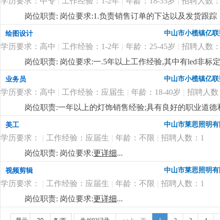
学历要求：中专
|
工作经验：1-2年
|
年龄：18-35岁
|
招聘人数：
料、半成品、成品的抽检及产线上的操作工艺流程进行巡
领导交代的各项工作任务；
更详细
...
岗位职责: 岗位要求:1.负责销售订单的下达以及发货跟
账款的回收跟进；4.负责客户投诉的信息接口传递工作；
中山市小榄镇亿联
绘图设计
更新维护等等；
更详细
...
学历要求：高中
|
工作经验：1-2年
|
年龄：25-45岁
|
招聘人数：
岗位职责: 岗位要求:一.5年以上工作经验,其中有led非
pro/e或solidworks等相关设计软件。4.认识灯具
中山市小榄镇亿联
业务员
势,能够自立完成电子或者结构设计;5.具有良好的交流
学历要求：高中
|
工作经验：应届生
|
年龄：18-40岁
|
招聘人数
际关系良好,听从管理顾全大局;主要负责新产品项目的开发及跟
有需求的人士，欢迎加入我们的团队！
更详细
...
岗位职责:一年以上的灯饰销售经验;具有良好的职业道
通，具有良好的市场开发能力，熟悉电脑操作及相关软件
中山市莱思照明有
美工
补贴 工资上不封顶；
更详细
...
学历要求：
|
工作经验：应届生
|
年龄：不限
|
招聘人数：1
岗位职责: 岗位要求:
更详细
...
中山市莱思照明有
视频剪辑
学历要求：
|
工作经验：应届生
|
年龄：不限
|
招聘人数：1
岗位职责: 岗位要求:
更详细
...