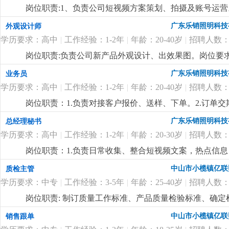
公司出粮准时，包吃、包住，绩效奖、年终奖，月休2天
岗位职责:1、负责公司短视频方案策划、拍摄及账号运
然流量。能独立运营和维护公司旗下抖音及其他短视频
广东乐销照明科技
外观设计师
曝光度和知名度。2、参与视频内容策划、选题、脚本撰
学历要求：高中
|
工作经验：1-2年
|
年龄：20-40岁
|
招聘人数：
向，善于捕捉当下热门视频、热点事件，结合品牌特性，
体验。5、1-3年新媒体运营经验，熟悉短视频平台运营
岗位职责:负责公司新产品外观设计、出效果图。岗位要求:
捉新事物，思想跳跃的应届毕业生也可！7、公司福利待
的构思、创新能力。2.工作认真负责，有团队精神，服从
广东乐销照明科技
业务员
年终奖等。
更详细
...
议。
更详细
...
学历要求：高中
|
工作经验：1-2年
|
年龄：20-40岁
|
招聘人数：
岗位职责：1.负责对接客户报价、送样、下单。2.订单
时上门拜访客户，维系客户关系。任职要求：男,18-3
广东乐销照明科技
总经理秘书
际、公关能力和抗压能力。公司客户资源稳定，待遇面
学历要求：高中
|
工作经验：1-2年
|
年龄：20-30岁
|
招聘人数：
岗位职责：1.负责日常收集、整合短视频文案，热点信
司合作的短视频运营公司作为合格的拍摄文案。2.负责协
中山市小榄镇亿联
质检主管
要求18~30岁，熟练使用基础办公软件、会用ai软件找
学历要求：中专
|
工作经验：3-5年
|
年龄：25-40岁
|
招聘人数：
收集能力，有较强的上进心和学习能力，服从安排。3.
绩效奖，社保，公费学习
更详细
...
岗位职责: 制订质量工作标准、产品质量检验标准、确
全过程的质量管理工作，对所承担的工作负责；岗位要求
中山市小榄镇亿联
销售跟单
货、索赔等异常处理，组织相关部门调查、分析协调各种