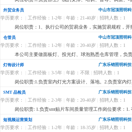
wod等办公软件；。自制成品输入、输出月结及成品电脑
掌握属员之心态与动向，及时反映属员之情况，并研拟
中山市冠顶照明科
外贸业务员
顾客满意度测量程序对客户满意度进行调查及汇总分析10
融入公司文化、热爱公司、热爱本行业、为公司创造效益
守则外，心须遵守公司制定的工作守则，有违反守则的，
学历要求：
|
工作经验：1-2年
|
年龄：21-40岁
|
招聘人数：1
生产任务、生产顺序及完成期限，产前说明并严格执行
优先考虑，男女不限2.英语能力四级以上3.有较好的沟
况，调控好生产序次与进度，带领团队按时、保质、保量
岗位职责：1、执行公司的贸易业务，实施贸易规程，开
4.工作有条理，细致、认真、有责任心，办事严谨5.熟练电
施且督导实施，确定指标产量并贯彻达成 4.负责安排人
同；3、负责生产跟踪、发货、现场监装；4、负责单证
文字撰写能力和较强的沟通协调以及语言表达能力7.上
中山市冠顶照明科
仓管员
中之自我品质控制及物料损耗有效管制之督导 6.负责品
6、业务相关资料的整理和归档；7、相关业务工作的汇报
报表之编制、审核、分析与呈报8.负责作业现场6s工作
学历要求：
|
工作经验：1-2年
|
年龄：20-40岁
|
招聘人数：1
上.3、会计算机办公软件操作；4、热爱外贸销售工作
位要求:1.1年以上生产现场管理工作经验,有电子产品生产
较强的事业心、团队合作精神和独立处事能力，勇于开拓
本公司主要做面板灯、投光灯、球泡熟悉仓库管理，负
质量控制及生产效率提升4.生产现场''6s‘管理
更详细
...
广东乐销照明科技
灯饰设计师
学历要求：
|
工作经验：3-5年
|
年龄：不限
|
招聘人数：1
岗位职责:1.负责室内灯光方案设计、落地。2.负责室
开发。岗位要求:1.3年以上室内照明设计经验，熟练使
广东乐销照明科技
SMT 品检员
台灯、壁灯、办公线条灯、洗墙灯等设计开发业务熟练。
学历要求：
|
工作经验：2-3年
|
年龄：20-40岁
|
招聘人数：1
更详细
...
岗位职责: 1.负责smt贴片车间质量管理工作岗位要求：1
片、焊接、回流焊等核心流程，熟悉 smt 产品（pcb
广东乐销照明科技
短视频运营策划
错贴、漏贴、虚焊、连锡、元器件偏移、极性反置等常见质量
学历要求：
|
工作经验：1-2年
|
年龄：18-35岁
|
招聘人数：1
备，显微镜、万用表、示波器、aoi（自动光学检测）设备