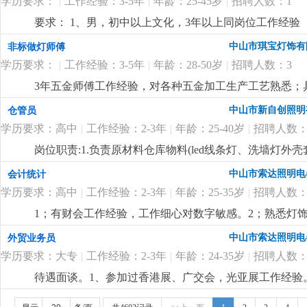
学历要求：
|
工作经验：3-5年
|
年龄：25-45岁
|
招聘人数：1
要求： 1、男，初中以上文化，3年以上同岗位工作经验
程灯饰厂工作经验优先。
更详细
...
中山市琪宝灯饰有
非标做灯师傅
学历要求：
|
工作经验：3-5年
|
年龄：28-50岁
|
招聘人数：3
3年五金师傅工作经验，对各种五金加工生产工艺熟悉；
尽快想出解决方案。
更详细
...
中山市新自创照明
仓管员
学历要求：高中
|
工作经验：2-3年
|
年龄：25-40岁
|
招聘人数：
岗位职责:1.负责原材料仓库物料(led线条灯、洗墙灯
盘点，保持数据准确性3.负责仓库物料进出单据整理录入4
中山市索达照明电
会计统计
学历要求：高中
|
工作经验：2-3年
|
年龄：25-35岁
|
招聘人数：
1；有财会工作经验，工作细心对数字敏感。2；熟悉灯饰
核算，懂看产品bom表。
更详细
...
中山市索达照明电
外贸业务员
学历要求：大专
|
工作经验：2-3年
|
年龄：24-35岁
|
招聘人数：
待遇面谈。1、参加过香港展、广交会，光亚展工作经验。
也有客户平台收入可观。
更详细
...