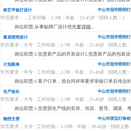
制定新产品的工艺流程岗位要求:1.中专以上学历，产品
中山市冠华照明灯
铁艺平板灯设计
功底3.有二年灯饰行业灯饰产品设计工作经验4.有欧、美
学历要求：
|
工作经验：2-3年
|
年龄：23-45岁
|
招聘人数：2
岗位职责:从事贴牌厂设计优先
更详细
...
中山市冠华照明灯
家居照明设计
学历要求：大专
|
工作经验：2-3年
|
年龄：25-40岁
|
招聘人数：
岗位职责:1.负责新产品的开发设计2.负责新产品的包装设
制定新产品的工艺流程岗位要求:1.大专以上学历，产品
中山市冠华照明灯
计划跟单
功底3.有二年灯饰行业灯饰产品设计工作经验4.有欧、美
学历要求：中专
|
工作经验：2-3年
|
年龄：25-40岁
|
招聘人数：
岗位职责:1.客户订单，按合同评审要求审核订单后传
2.根据生产部反馈信息掌握生产进度及欠料、品质问题等
中山市冠华照明灯
生产组长
安排生产，跟踪样品进度及客户确认结果。安排送样、客
学历要求：大专
|
工作经验：2-3年
|
年龄：25-40岁
|
招聘人数：
知相关部门5.客户资信、客户订单、文件分发的整理和保
记、初步处理、信息传递及处理结果跟踪7.经常与客户沟通
岗位职责:1.负责部生产线的安排、培训、督导、调派
wod等办公软件；。自制成品输入、输出月结及成品电脑
掌握属员之心态与动向，及时反映属员之情况，并研拟
中山市琪宝灯饰有
物控主管
顾客满意度测量程序对客户满意度进行调查及汇总分析10
融入公司文化、热爱公司、热爱本行业、为公司创造效益
守则外，心须遵守公司制定的工作守则，有违反守则的，
学历要求：大专
|
工作经验：5-10年
|
年龄：28-40岁
|
招聘人数
生产任务、生产顺序及完成期限，产前说明并严格执行