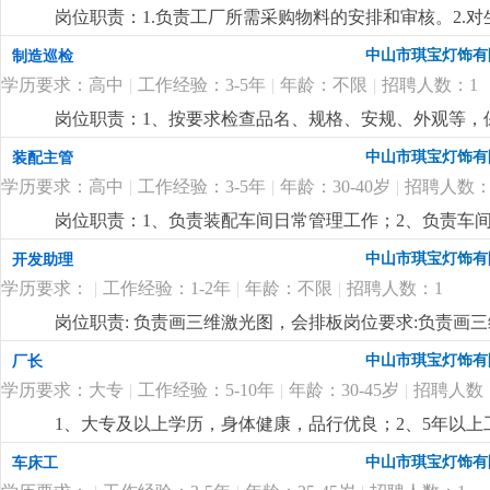
优先考虑2.有较好的沟通表达能力及服务意识，具有两年
况，调控好生产序次与进度，带领团队按时、保质、保量
岗位职责：1.负责工厂所需采购物料的安排和审核。2.
责任心，办事严谨4.熟练电脑操作及office办公软件
施且督导实施，确定指标产量并贯彻达成 4.负责安排人
了解。4.负责采购员、计划员和车辆的管理。5.监督车辆
以及语言表达能力
更详细
...
中山市琪宝灯饰有
制造巡检
中之自我品质控制及物料损耗有效管制之督导 6.负责品
历，电脑精通；2.5年以上非标工程灯饰企业计划管理经
执行，上报处理异常 8.负责安排人员执行不良品、不合
学历要求：高中
|
工作经验：3-5年
|
年龄：不限
|
招聘人数：1
控制能力，有较强的管理、组织、协调、沟通能力；4.
之编制、审核、分析与呈报10.负责作业现场6s工作及安
岗位职责：1、按要求检查品名、规格、安规、外观等，保
要求:1.1年以上生产现场管理工作经验,有电子产品生产管
悉酒店工程灯饰结构、安规要求，整体效果，表面加工
量控制及生产效率提升4.生产现场''6s‘管理
更详细
...
中山市琪宝灯饰有
装配主管
学历要求：高中
|
工作经验：3-5年
|
年龄：30-40岁
|
招聘人数：
岗位职责：1、负责装配车间日常管理工作；2、负责车
经验；2、熟悉灯饰（工程灯、非标灯饰）装配流程优先
中山市琪宝灯饰有
开发助理
学历要求：
|
工作经验：1-2年
|
年龄：不限
|
招聘人数：1
岗位职责: 负责画三维激光图，会排板岗位要求:负责画
中山市琪宝灯饰有
厂长
学历要求：大专
|
工作经验：5-10年
|
年龄：30-45岁
|
招聘人数
1、大专及以上学历，身体健康，品行优良；2、5年以
达能力强，思维敏捷，员工激励手法熟练；4、有100—
中山市琪宝灯饰有
车床工
定的培训能力，指导帮助下属成长经验丰富；
更详细
...