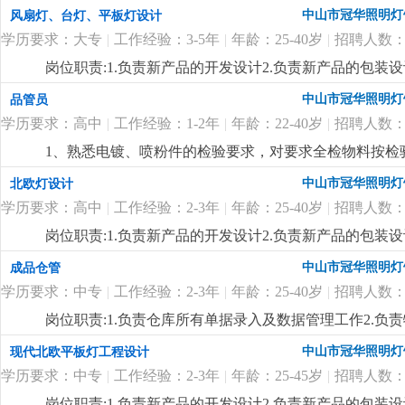
排，熟悉当地市场。
更详细
...
中山市冠华照明灯
风扇灯、台灯、平板灯设计
学历要求：大专
|
工作经验：3-5年
|
年龄：25-40岁
|
招聘人数：
岗位职责:1.负责新产品的开发设计2.负责新产品的包装设
制定新产品的工艺流程岗位要求:1.大专以上学历，产品
中山市冠华照明灯
品管员
功底3.有二年灯饰行业灯饰产品设计工作经验4.有欧、美
学历要求：高中
|
工作经验：1-2年
|
年龄：22-40岁
|
招聘人数：
1、熟悉电镀、喷粉件的检验要求，对要求全检物料按检
良品贴不合格标通知仓库退供应商。 3、能看懂产品结
中山市冠华照明灯
北欧灯设计
4、对所检验的产品能及时按公司要求填写检验报告，有
学历要求：高中
|
工作经验：2-3年
|
年龄：25-40岁
|
招聘人数：
岗位职责:1.负责新产品的开发设计2.负责新产品的包装设
制定新产品的工艺流程岗位要求:1.高中以上学历，产品
中山市冠华照明灯
成品仓管
功底3.有二年灯饰行业灯饰产品设计工作经验4.有北欧
学历要求：中专
|
工作经验：2-3年
|
年龄：25-40岁
|
招聘人数：
七八（余先生）
更详细
...
岗位职责:1.负责仓库所有单据录入及数据管理工作2.负
上学历，25-40岁2.对数据敏感，有责任心3.一年以上仓
中山市冠华照明灯
现代北欧平板灯工程设计
学历要求：中专
|
工作经验：2-3年
|
年龄：25-45岁
|
招聘人数：
岗位职责:1.负责新产品的开发设计2.负责新产品的包装设