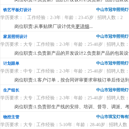
制定新产品的工艺流程岗位要求:1.中专以上学历，产品
中山市冠华照明灯
铁艺平板灯设计
功底3.有二年灯饰行业灯饰产品设计工作经验4.有欧、美
学历要求：
|
工作经验：2-3年
|
年龄：23-45岁
|
招聘人数：2
岗位职责:从事贴牌厂设计优先
更详细
...
中山市冠华照明灯
家居照明设计
学历要求：大专
|
工作经验：2-3年
|
年龄：25-40岁
|
招聘人数：
岗位职责:1.负责新产品的开发设计2.负责新产品的包装设
制定新产品的工艺流程岗位要求:1.大专以上学历，产品
中山市冠华照明灯
计划跟单
功底3.有二年灯饰行业灯饰产品设计工作经验4.有欧、美
学历要求：中专
|
工作经验：2-3年
|
年龄：25-40岁
|
招聘人数：
岗位职责:1.客户订单，按合同评审要求审核订单后传
2.根据生产部反馈信息掌握生产进度及欠料、品质问题等
中山市冠华照明灯
生产组长
安排生产，跟踪样品进度及客户确认结果。安排送样、客
学历要求：大专
|
工作经验：2-3年
|
年龄：25-40岁
|
招聘人数：
知相关部门5.客户资信、客户订单、文件分发的整理和保
记、初步处理、信息传递及处理结果跟踪7.经常与客户沟通
岗位职责:1.负责部生产线的安排、培训、督导、调派
wod等办公软件；。自制成品输入、输出月结及成品电脑
掌握属员之心态与动向，及时反映属员之情况，并研拟
中山市琪宝灯饰有
物控主管
顾客满意度测量程序对客户满意度进行调查及汇总分析10
融入公司文化、热爱公司、热爱本行业、为公司创造效益
守则外，心须遵守公司制定的工作守则，有违反守则的，
学历要求：大专
|
工作经验：5-10年
|
年龄：28-40岁
|
招聘人数
生产任务、生产顺序及完成期限，产前说明并严格执行