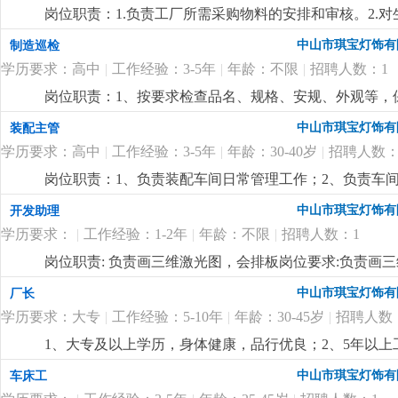
优先考虑2.有较好的沟通表达能力及服务意识，具有两年
况，调控好生产序次与进度，带领团队按时、保质、保量
岗位职责：1.负责工厂所需采购物料的安排和审核。2.
责任心，办事严谨4.熟练电脑操作及office办公软件
施且督导实施，确定指标产量并贯彻达成 4.负责安排人
了解。4.负责采购员、计划员和车辆的管理。5.监督车辆
以及语言表达能力
更详细
...
中山市琪宝灯饰有
制造巡检
中之自我品质控制及物料损耗有效管制之督导 6.负责品
历，电脑精通；2.5年以上非标工程灯饰企业计划管理经
执行，上报处理异常 8.负责安排人员执行不良品、不合
学历要求：高中
|
工作经验：3-5年
|
年龄：不限
|
招聘人数：1
控制能力，有较强的管理、组织、协调、沟通能力；4.
之编制、审核、分析与呈报10.负责作业现场6s工作及安
岗位职责：1、按要求检查品名、规格、安规、外观等，保
要求:1.1年以上生产现场管理工作经验,有电子产品生产管
悉酒店工程灯饰结构、安规要求，整体效果，表面加工
量控制及生产效率提升4.生产现场''6s‘管理
更详细
...
中山市琪宝灯饰有
装配主管
学历要求：高中
|
工作经验：3-5年
|
年龄：30-40岁
|
招聘人数：
岗位职责：1、负责装配车间日常管理工作；2、负责车
经验；2、熟悉灯饰（工程灯、非标灯饰）装配流程优先
中山市琪宝灯饰有
开发助理
学历要求：
|
工作经验：1-2年
|
年龄：不限
|
招聘人数：1
岗位职责: 负责画三维激光图，会排板岗位要求:负责画
中山市琪宝灯饰有
厂长
学历要求：大专
|
工作经验：5-10年
|
年龄：30-45岁
|
招聘人数
1、大专及以上学历，身体健康，品行优良；2、5年以
达能力强，思维敏捷，员工激励手法熟练；4、有100—
中山市琪宝灯饰有
车床工
定的培训能力，指导帮助下属成长经验丰富；
更详细
...