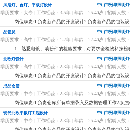
排，熟悉当地市场。
更详细
...
中山市冠华照明灯
风扇灯、台灯、平板灯设计
学历要求：大专
|
工作经验：3-5年
|
年龄：25-40岁
|
招聘人数：
岗位职责:1.负责新产品的开发设计2.负责新产品的包装设
制定新产品的工艺流程岗位要求:1.大专以上学历，产品
中山市冠华照明灯
品管员
功底3.有二年灯饰行业灯饰产品设计工作经验4.有欧、美
学历要求：高中
|
工作经验：1-2年
|
年龄：22-40岁
|
招聘人数：
1、熟悉电镀、喷粉件的检验要求，对要求全检物料按检
良品贴不合格标通知仓库退供应商。 3、能看懂产品结
中山市冠华照明灯
北欧灯设计
4、对所检验的产品能及时按公司要求填写检验报告，有
学历要求：高中
|
工作经验：2-3年
|
年龄：25-40岁
|
招聘人数：
岗位职责:1.负责新产品的开发设计2.负责新产品的包装设
制定新产品的工艺流程岗位要求:1.高中以上学历，产品
中山市冠华照明灯
成品仓管
功底3.有二年灯饰行业灯饰产品设计工作经验4.有北欧
学历要求：中专
|
工作经验：2-3年
|
年龄：25-40岁
|
招聘人数：
七八（余先生）
更详细
...
岗位职责:1.负责仓库所有单据录入及数据管理工作2.负
上学历，25-40岁2.对数据敏感，有责任心3.一年以上仓
中山市冠华照明灯
现代北欧平板灯工程设计
学历要求：中专
|
工作经验：2-3年
|
年龄：25-45岁
|
招聘人数：
岗位职责:1.负责新产品的开发设计2.负责新产品的包装设