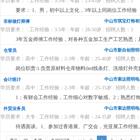
学历要求：
|
工作经验：3-5年
|
年龄：25-45岁
|
招聘人数：1
要求： 1、男，初中以上文化，3年以上同岗位工作经验
程灯饰厂工作经验优先。
更详细
...
中山市琪宝灯饰有
非标做灯师傅
学历要求：
|
工作经验：3-5年
|
年龄：28-50岁
|
招聘人数：3
3年五金师傅工作经验，对各种五金加工生产工艺熟悉；
尽快想出解决方案。
更详细
...
中山市新自创照明
仓管员
学历要求：高中
|
工作经验：2-3年
|
年龄：25-40岁
|
招聘人数：
岗位职责:1.负责原材料仓库物料(led线条灯、洗墙灯
盘点，保持数据准确性3.负责仓库物料进出单据整理录入4
中山市索达照明电
会计统计
学历要求：高中
|
工作经验：2-3年
|
年龄：25-35岁
|
招聘人数：
1；有财会工作经验，工作细心对数字敏感。2；熟悉灯饰
核算，懂看产品bom表。
更详细
...
中山市索达照明电
外贸业务员
学历要求：大专
|
工作经验：2-3年
|
年龄：24-35岁
|
招聘人数：
待遇面谈。1、参加过香港展、广交会，光亚展工作经验。
也有客户平台收入可观。
更详细
...